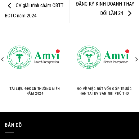
ĐĂNG KÝ KINH DOANH THAY
CV giải trình chậm CBTT
ĐỔI LẦN 24
BCTC năm 2024
TÀI LIỆU ĐHĐCĐ THƯỜNG NIÊN
NQ VỀ VIỆC RÚT VỐN GÓP TRƯỚC
NĂM 2024
HẠN TẠI BV SẢN NHI PHÚ THỌ
BẢN ĐỒ