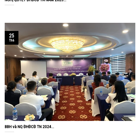
25
Th6
BBH và NQ ĐHĐCĐ TN 2024...