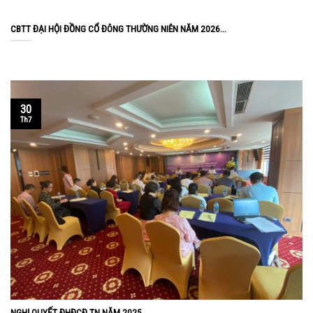
CBTT ĐẠI HỘI ĐỒNG CỔ ĐÔNG THƯỜNG NIÊN NĂM 2026...
30
Th7
NGHỊ QUYẾT ĐHĐCĐ TN NĂM 2025...