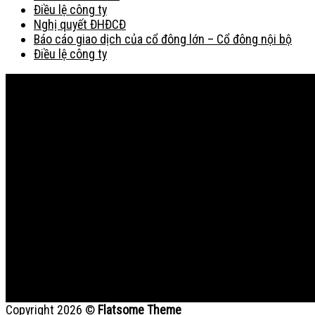
Điều lệ công ty
Nghị quyết ĐHĐCĐ
Báo cáo giao dịch của cổ đông lớn – Cổ đông nội bộ
Điều lệ công ty
Bản đồ
Copyright 2026 ©
Flatsome Theme