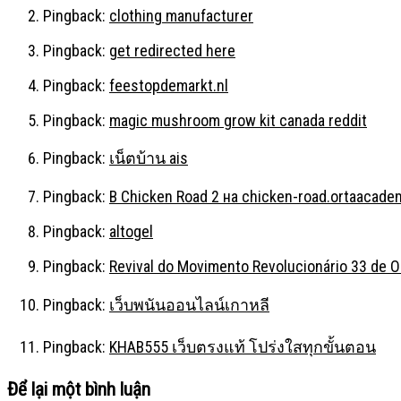
Pingback:
clothing manufacturer
Pingback:
get redirected here
Pingback:
feestopdemarkt.nl
Pingback:
magic mushroom grow kit canada reddit
Pingback:
เน็ตบ้าน ais
Pingback:
В Chicken Road 2 на chicken-road.ortaacade
Pingback:
altogel
Pingback:
Revival do Movimento Revolucionário 33 de 
Pingback:
เว็บพนันออนไลน์เกาหลี
Pingback:
KHAB555 เว็บตรงแท้ โปร่งใสทุกขั้นตอน
Để lại một bình luận