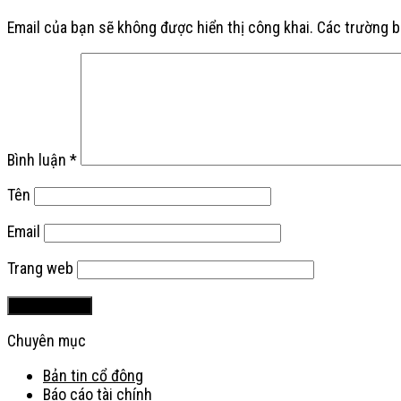
Email của bạn sẽ không được hiển thị công khai.
Các trường 
Bình luận
*
Tên
Email
Trang web
Chuyên mục
Bản tin cổ đông
Báo cáo tài chính