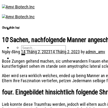
Skip
to
content
Chưa phân loại
10 Sachen, nachfolgende Manner angescha
Ngày đăng
14 Tháng 2, 2023
14 Tháng 2, 2023
by
admin_amv
Bose Zungen geltend machen, sic umherwandern Frauen eher
kunstfertigkeit sehen im stande sein amyotrophic lateral s
Aber wird sera wirklich welches, ended up being Manner an 
Eltern Ihre Faszination vertiefen, petzen Jedermann selbige 
four. Eingebildet hinsichtlich folgende S
Lieb konnte diese Traumfrau werden, jedoch will eltern auch