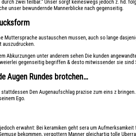
durch zwei teilbar.“ Unser sorgt keineswegs jedoch z. hd. fol
che unser bewundernde Mannerblicke nach gegenseitig.
rucksform
iche Muttersprache austauschen mussen, auch so lange dasjen
dt auszudrucken.
erem Abkurzungen unter anderem sehen Die kunden angewandte
weierlei gegenseitig begriffen & desto mitwissender sie sind 
ende Augen Rundes brotchen…
, stattdessen Den Augenaufschlag prazise zum eins z bringen.
seinem Ego.
edoch erwahnt: Bei keramiken geht sera um Aufmerksamkeit fer
 Gemuse bekommen, vergottern Manner gleichartig tolle Ube