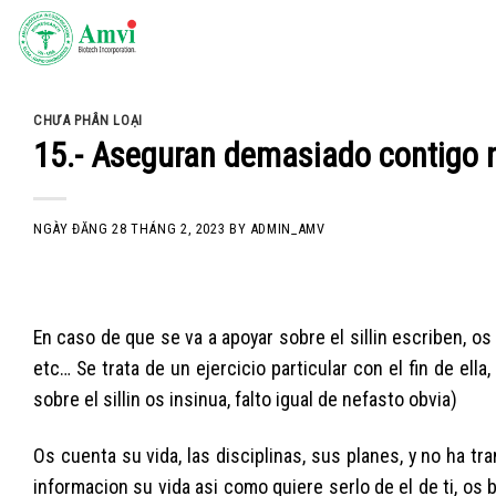
Skip
to
content
CHƯA PHÂN LOẠI
15.- Aseguran demasiado contigo n
NGÀY ĐĂNG
28 THÁNG 2, 2023
BY
ADMIN_AMV
En caso de que se va a apoyar sobre el silli­n escriben,
etc… Se trata de un ejercicio particular con el fin de e
sobre el silli­n os insinua, falto igual de nefasto obvia)
Os cuenta su vida, las disciplinas, sus planes, y no ha tr
informacion su vida asi­ como quiere serlo de el de ti, o