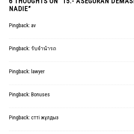
6 THOUGHTS ON “
15.- ASEGURAN DEMAS
NADIE
”
Pingback:
av
Pingback:
รับจำนำรถ
Pingback:
lawyer
Pingback:
Bonuses
Pingback:
сәтті жұлдыз