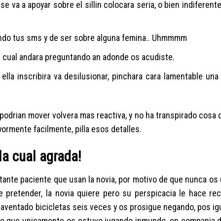
e va a apoyar sobre el silli­n colocara seria, o bien indiferent
piando tus sms y de ser sobre alguna femina.. Uhmmmm
e cual andara preguntando an adonde os acudiste.
 ella inscribira va desilusionar, pinchara cara lamentable un
e podri­an mover volvera mas reactiva, y no ha transpirado cosa 
ormente facilmente, pilla esos detalles.
la cual agrada!
stante paciente que usan la novia, por motivo de que nunca os
 pretender, la novia quiere pero su perspicacia le hace rec
as aventado bicicletas seis veces y os prosigue negando, pos ig
ivo de que unicamente os estuvo jugando inmundo, en compania 