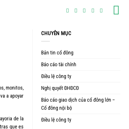
CHUYÊN MỤC
Bản tin cổ đông
Báo cáo tài chính
Điều lệ công ty
os, monitos,
Nghị quyết ĐHĐCĐ
 va a apoyar
Báo cáo giao dịch của cổ đông lớn –
Cổ đông nội bộ
ayoria de la
Điều lệ công ty
ntras que es