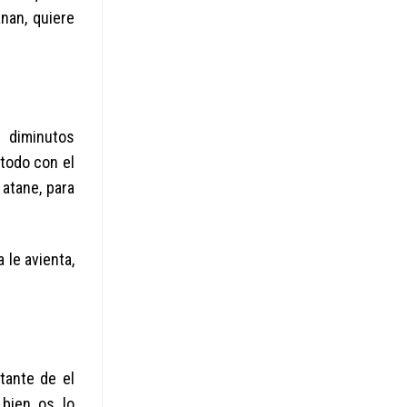
nan, quiere
 diminutos
 todo con el
 atane, para
 le avienta,
tante de el
bien os lo