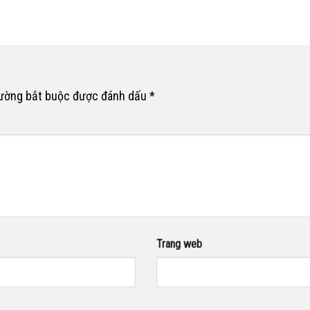
rường bắt buộc được đánh dấu
*
Trang web