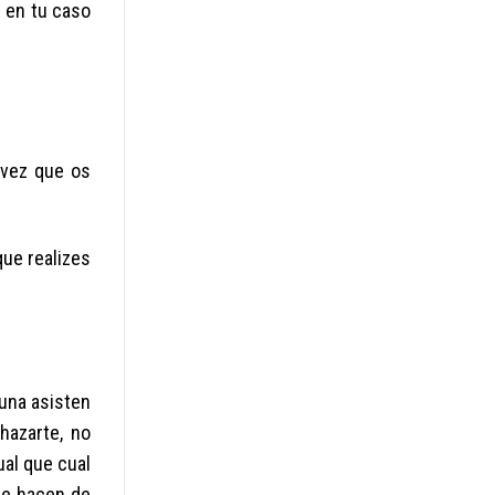
e en tu caso
a vez que os
que realizes
 una asisten
hazarte, no
ual que cual
de hacen de