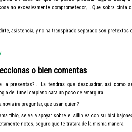
a cosa no excesivamente comprometedor, .. Que sobra cinta co
dirte, asistencia, y no ha transpirado separado son pretextos c
/
feccionas o bien comentas
e la presentas?…. La tendras que descuadrar, asi­ como 
ogi­a del tunel carpiano cara un poco de amargura…
La novia ira preguntar, que usan quien?
ma tibio, se va a apoyar sobre el silli­n va con su bici bajone
ectamente notes, seguro que te tratara de la misma manera.