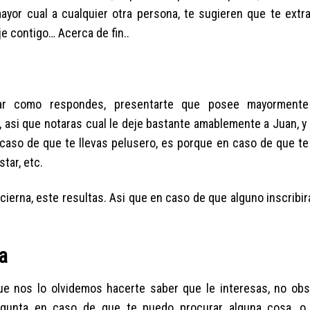
mayor cual a cualquier otra persona, te sugieren que te extra
e contigo… Acerca de fin..
var como respondes, presentarte que posee mayormente
 asi que notaras cual le deje bastante amablemente a Juan, y
n caso de que te llevas pelusero, es porque en caso de que te
tar, etc.
ierna, este resultas. Asi que en caso de que alguno inscribira
a
ue nos lo olvidemos hacerte saber que le interesas, no obs
egunta en caso de que te puedo procurar alguna cosa, o 