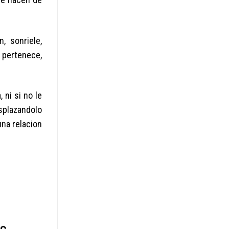
, sonriele,
 pertenece,
 ni si no le
splazandolo
una relacion