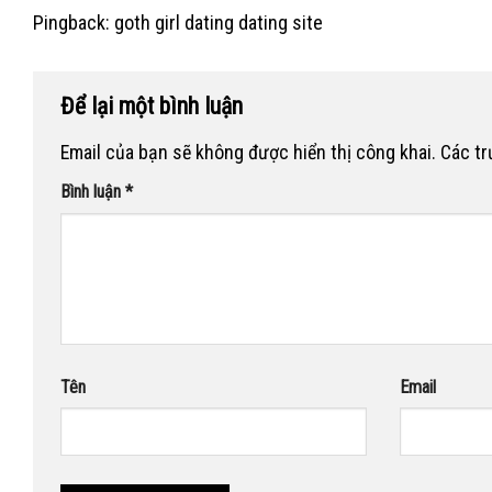
Pingback:
goth girl dating dating site
Để lại một bình luận
Email của bạn sẽ không được hiển thị công khai.
Các t
Bình luận
*
Tên
Email