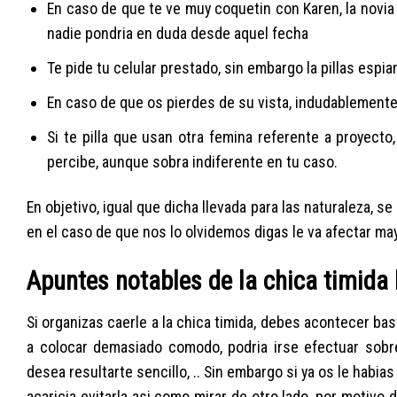
En caso de que te ve muy coquetin con Karen, la novia s
nadie pondri­a en duda desde aquel fecha
Te pide tu celular prestado, sin embargo la pillas es
En caso de que os pierdes de su vista, indudablement
Si te pilla que usan otra femina referente a proyecto,
percibe, aunque sobra indiferente en tu caso.
En objetivo, igual que dicha llevada para las naturaleza, s
en el caso de que nos lo olvidemos digas le va afectar may
Apuntes notables de la chica timida 
Si organizas caerle a la chica timida, debes acontecer ba
a colocar demasiado comodo, podria irse efectuar sobre
desea resultarte sencillo, .. Sin embargo si ya os le habi
acaricia evitarla asi­ como mirar de otro lado, por mot