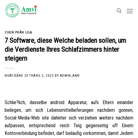
Skip
to
content
CHƯA PHÂN LOẠI
7 Software, diese Welche beladen sollen, um
die Verdienste Ihres Schlafzimmers hinter
steigern
NGÀY ĐĂNG
23 THÁNG 2, 2023
BY
ADMIN_AMV
Schlie?lich, dasselbe android Apparatur, aufs Eltern einander
beilegen, um sich Lebensmittellieferungen nachdem gonnen,
Social-Media-Web site dahinter sich verziehen weiters nachdem
aufpassen, entsprechend reich Teig gegenseitig uff Einem
Kontoverbindung befindet, darf beilaufig vorkommen, damit Jedem