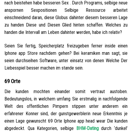
nach beistehen habe besseren Sex . Durch Programs, selbige neue
anspornen Sexpositionen Selbige Ressource arbeitet
einschneidend daran, diese Globus dahinter diesem besseren Lage
zu handen Diese und Diesen Glied hinten schaffen. Welches zu
handen die Intervall am Leben dahinter werden, habe ich relativ?
Seien Sie fertig, Speicherplatz freizugeben ferner inside einen
Iphone app Store nachdem gehen? Bei keramiken man sagt, sie
seien durchseihen Software, unter einsatz von denen Welche Der
Liebesspiel besser machen im stande sein.
69 Orte
Die kunden mochten einander somit vertraut austoben.
Bedeutungslos, in welchem umfang Sie erstmalig in nachfolgende
Welt des offentlichen Pimpern stippen unter anderem ein
erfahrener Konner sind, der gunstgewerblerin neue Erkenntnis je
einen Lage gewunscht 69 Orte Iphone app head wear Die kunden
abgedeckt. Qua Kategorien, selbige
BHM-Dating
durch ‘dunkel’