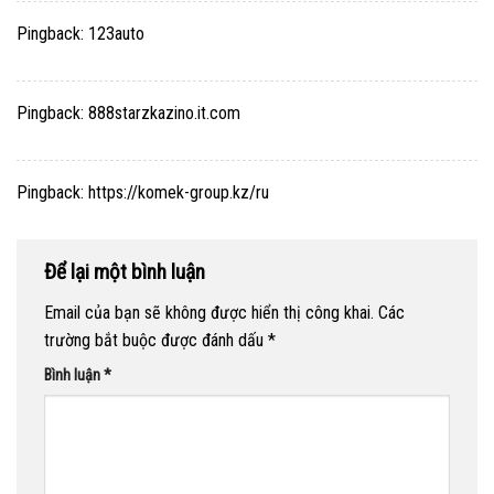
Pingback:
123auto
Pingback:
888starzkazino.it.com
Pingback:
https://komek-group.kz/ru
Để lại một bình luận
Email của bạn sẽ không được hiển thị công khai.
Các
trường bắt buộc được đánh dấu
*
Bình luận
*