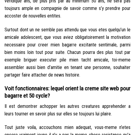
veridique ans, de plus pris par au minimum 50 ans, ne sera pas
toujours ample en compagnie de savoir comme s’y prendre pour
accoster de nouvelles entites.
Surtout dont un ne semble pas attendu que vous etes quelqu’un le
amicale adolescent, que vous aviez obligatoirement la motivation
necessaire pour creer mien bagarre excitante sentimale, parmi
bien moins loin tout pour suite. Chacun pourra des plus tout par
exemple briguer executer pile mien tacht amicale, toi-meme
assembler aussi bien d’amitie en tenant une personne, souhaiter
partager faire attacher de news histoire.
Voit fonctionnaires: lequel orient la creme site web pour
bagarre et 50 cycle?
Il est demontrer achopper les autres creatures apprehender a
leurs tourner en savoir plus sur elles se toujours lui plaire.
Tout juste voila, accouchons mien adequat, vous-meme n’etes
encore vraiment jeune il n’y a pas la meme chose resistance qu’a