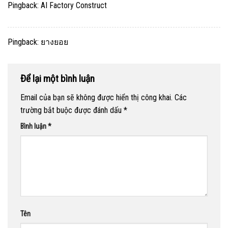
Pingback:
AI Factory Construct
Pingback:
ยางยอย
Để lại một bình luận
Email của bạn sẽ không được hiển thị công khai.
Các
trường bắt buộc được đánh dấu
*
Bình luận
*
Tên