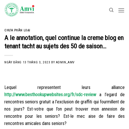
Skip
to
content
CHƯA PHÂN LOẠI
A le annotation, quel continue la creme blog en
tenant tacht au sujets des 50 de saison…
NGÀY ĐĂNG
13 THÁNG 3, 2023
BY
ADMIN_AMV
Lequel representent leurs alliance
http://www.besthookupwebsites.org/fr/sdc-review
a l’egard de
rencontres seniors gratuit a l’exclusion de graffiti qui fourmillent de
nos jours? Est-votre que l’on peut trouver mon annexion de
rencontre pour les seniors? Est-le mec aise de faire des
rencontres amicales dans seniors?