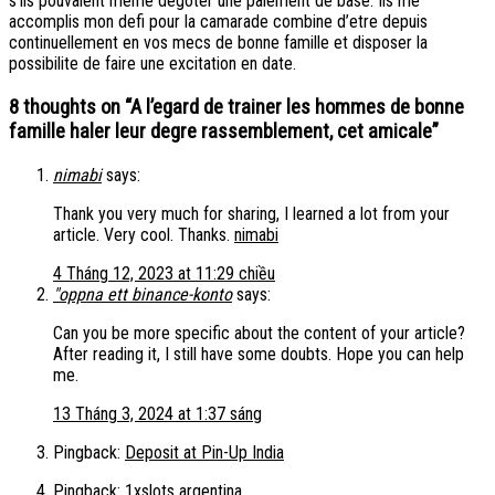
s’ils pouvaient meme degoter une paiement de base. Ils me
accomplis mon defi pour la camarade combine d’etre depuis
continuellement en vos mecs de bonne famille et disposer la
possibilite de faire une excitation en date.
8 thoughts on “
A l’egard de trainer les hommes de bonne
famille haler leur degre rassemblement, cet amicale
”
nimabi
says:
Thank you very much for sharing, I learned a lot from your
article. Very cool. Thanks.
nimabi
4 Tháng 12, 2023 at 11:29 chiều
"oppna ett binance-konto
says:
Can you be more specific about the content of your article?
After reading it, I still have some doubts. Hope you can help
me.
13 Tháng 3, 2024 at 1:37 sáng
Pingback:
Deposit at Pin-Up India
Pingback:
1xslots argentina