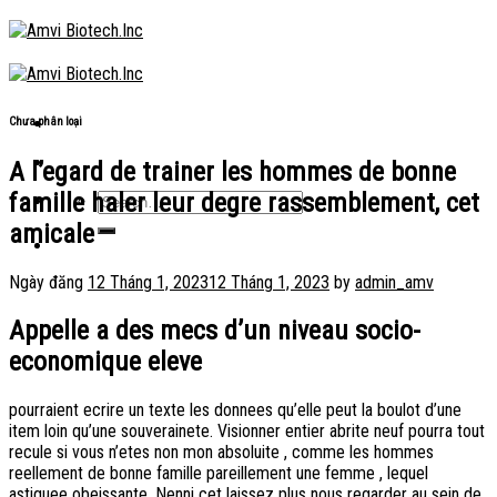
Skip
to
content
Chưa phân loại
A l’egard de trainer les hommes de bonne
famille haler leur degre rassemblement, cet
amicale
Ngày đăng
12 Tháng 1, 2023
12 Tháng 1, 2023
by
admin_amv
Appelle a des mecs d’un niveau socio-
economique eleve
pourraient ecrire un texte les donnees qu’elle peut la boulot d’une
item loin qu’une souverainete. Visionner entier abrite neuf pourra tout
recule si vous n’etes non mon absoluite , comme les hommes
reellement de bonne famille pareillement une femme , lequel
astiquee obeissante. Nenni cet laissez plus nous regarder au sein de