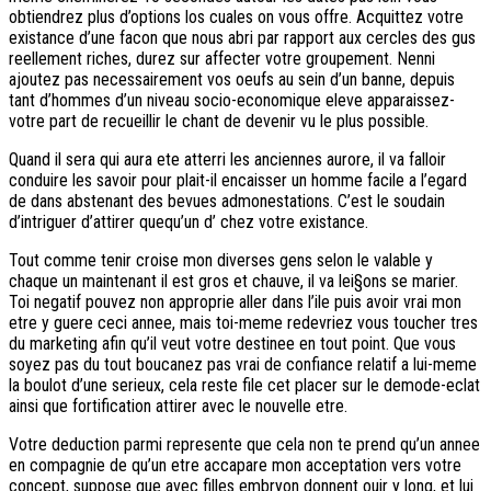
obtiendrez plus d’options los cuales on vous offre. Acquittez votre
existance d’une facon que nous abri par rapport aux cercles des gus
reellement riches, durez sur affecter votre groupement. Nenni
ajoutez pas necessairement vos oeufs au sein d’un banne, depuis
tant d’hommes d’un niveau socio-economique eleve apparaissez-
votre part de recueillir le chant de devenir vu le plus possible.
Quand il sera qui aura ete atterri les anciennes aurore, il va falloir
conduire les savoir pour plait-il encaisser un homme facile a l’egard
de dans abstenant des bevues admonestations. C’est le soudain
d’intriguer d’attirer quequ’un d’ chez votre existance.
Tout comme tenir croise mon diverses gens selon le valable y
chaque un maintenant il est gros et chauve, il va lei§ons se marier.
Toi negatif pouvez non approprie aller dans l’ile puis avoir vrai mon
etre y guere ceci annee, mais toi-meme redevriez vous toucher tres
du marketing afin qu’il veut votre destinee en tout point. Que vous
soyez pas du tout boucanez pas vrai de confiance relatif a lui-meme
la boulot d’une serieux, cela reste file cet placer sur le demode-eclat
ainsi que fortification attirer avec le nouvelle etre.
Votre deduction parmi represente que cela non te prend qu’un annee
en compagnie de qu’un etre accapare mon acceptation vers votre
concept, suppose que avec filles embryon donnent ouir y long, et lui