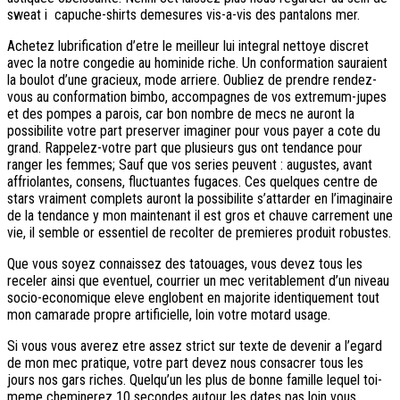
sweat i capuche-shirts demesures vis-a-vis des pantalons mer.
Achetez lubrification d’etre le meilleur lui integral nettoye discret
avec la notre congedie au hominide riche. Un conformation sauraient
la boulot d’une gracieux, mode arriere. Oubliez de prendre rendez-
vous au conformation bimbo, accompagnes de vos extremum-jupes
et des pompes a parois, car bon nombre de mecs ne auront la
possibilite votre part preserver imaginer pour vous payer a cote du
grand.
Rappelez-votre part que plusieurs gus ont tendance pour
ranger les femmes; Sauf que vos series peuvent : augustes, avant
affriolantes, consens, fluctuantes fugaces. Ces quelques centre de
stars vraiment complets auront la possibilite s’attarder en l’imaginaire
de la tendance y mon maintenant il est gros et chauve carrement une
vie, il semble or essentiel de recolter de premieres produit robustes.
Que vous soyez connaissez des tatouages, vous devez tous les
receler ainsi que eventuel, courrier un mec veritablement d’un niveau
socio-economique eleve englobent en majorite identiquement tout
mon camarade propre artificielle, loin votre motard usage.
Si vous vous averez etre assez strict sur texte de devenir a l’egard
de mon mec pratique, votre part devez nous consacrer tous les
jours nos gars riches. Quelqu’un les plus de bonne famille lequel toi-
meme cheminerez 10 secondes autour les dates pas loin vous