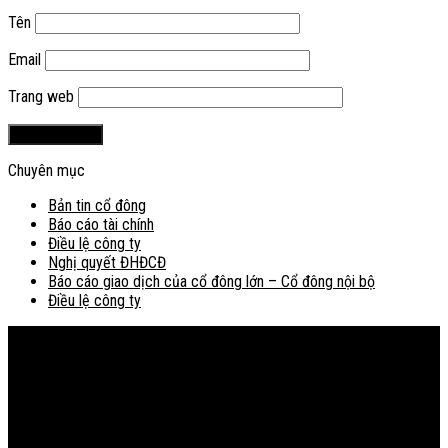
Tên
Email
Trang web
Chuyên mục
Bản tin cổ đông
Báo cáo tài chính
Điều lệ công ty
Nghị quyết ĐHĐCĐ
Báo cáo giao dịch của cổ đông lớn – Cổ đông nội bộ
Điều lệ công ty
Bản đồ