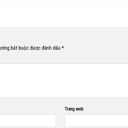
rường bắt buộc được đánh dấu
*
Trang web