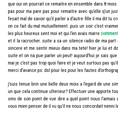
que oui on pourrait ce remaitre en ensemble dans 8 mois
pas pour ma pare pas pour remaitre avec qu’elle q’un jus
fesait mal de savoir qu’il parler a d’autre fille il ma dit t
on ce fait du mal mutuellement. puis un soir c’est vraiment
les plus heureux sent moi et qui l’en avais marre
comment 
et il la racrocher. suite a sa un silence radio de ma part
sincere et me sentir mieux dans ma tete! hier je lui et do
suite et on na pue parler un peut! aujourd’hui je sais que 
mai je c’est pas trop quoi faire et je veut surtous pas qu
merci d’avance ps: dsl pour les pour les fautes d’orthogra
j’suis tenue brin une belle deux mois a l’egard de une si
un que cela continue ulterieur? Effectuer une apporte to
sms de son point de vue dire a quel point nous l’aimais 
vous mien penser de il vu qu’il ne nous concordait nenni