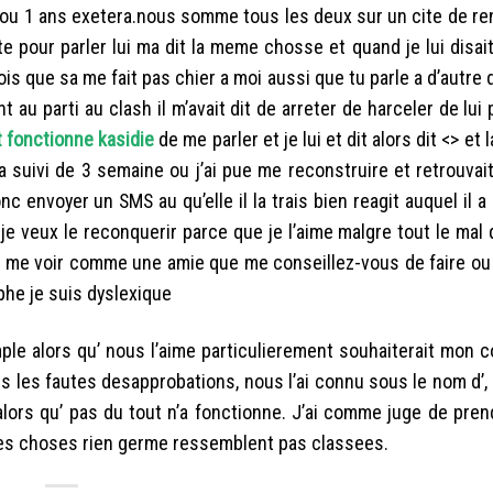
 ou 1 ans exetera.nous somme tous les deux sur un cite de re
te pour parler lui ma dit la meme chosse et quand je lui disa
u crois que sa me fait pas chier a moi aussi que tu parle a d’autr
 au parti au clash il m’avait dit de arreter de harceler de lui p
fonctionne kasidie
de me parler et je lui et dit alors dit <> et la
 a suivi de 3 semaine ou j’ai pue me reconstruire et retrouvai
nc envoyer un SMS au qu’elle il la trais bien reagit auquel il 
je veux le reconquerir parce que je l’aime malgre tout le mal qu
’il me voir comme une amie que me conseillez-vous de faire ou 
phe je suis dyslexique
mple alors qu’ nous l’aime particulierement souhaiterait mon c
us les fautes desapprobations, nous l’ai connu sous le nom d’
alors qu’ pas du tout n’a fonctionne. J’ai comme juge de pre
 les choses rien germe ressemblent pas classees.