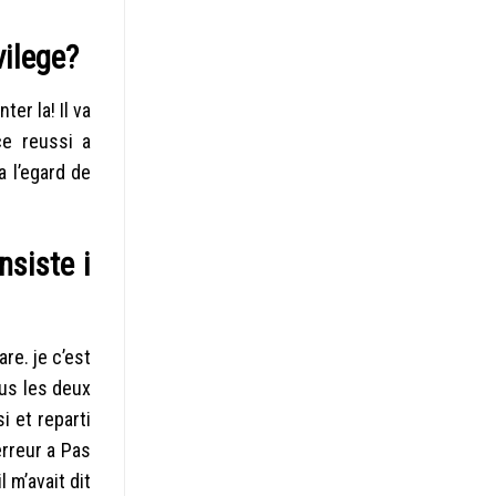
vilege?
er la! Il va
ce reussi a
a l’egard de
nsiste i
re. je c’est
ous les deux
i et reparti
erreur a Pas
 m’avait dit