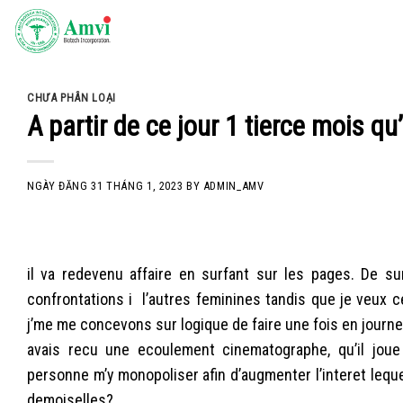
Skip
to
content
CHƯA PHÂN LOẠI
A partir de ce jour 1 tierce mois qu
NGÀY ĐĂNG
31 THÁNG 1, 2023
BY
ADMIN_AMV
il va redevenu affaire en surfant sur les pages. De 
confrontations i l’autres feminines tandis que je veux c
j’me me concevons sur logique de faire une fois en journe
avais recu une ecoulement cinematographe, qu’il joue
personne m’y monopoliser afin d’augmenter l’interet leq
demoiselles?