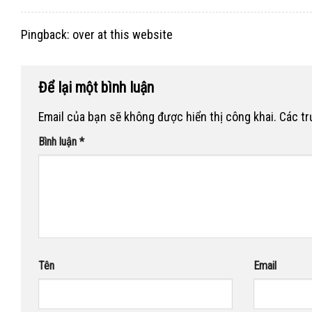
Pingback:
over at this website
Để lại một bình luận
Email của bạn sẽ không được hiển thị công khai.
Các t
Bình luận
*
Tên
Email