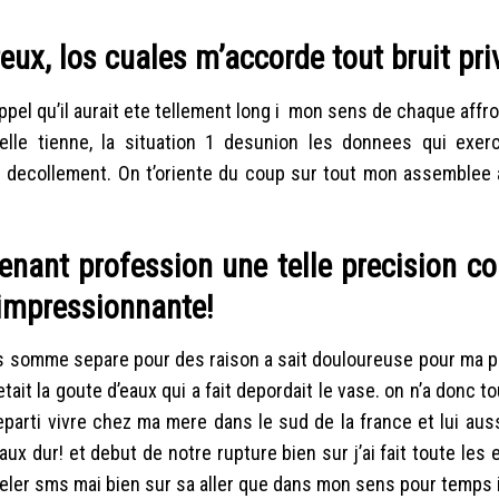
eux, los cuales m’accorde tout bruit pri
ppel qu’il aurait ete tellement long i mon sens de chaque affront
elle tienne, la situation 1 desunion les donnees qui exer
vec decollement. On t’oriente du coup sur tout mon assemblee 
enant profession une telle precision co
 impressionnante!
s somme separe pour des raison a sait douloureuse pour ma pa
etait la goute d’eaux qui a fait depordait le vase. on n’a donc t
parti vivre chez ma mere dans le sud de la france et lui auss
 dur! et debut de notre rupture bien sur j’ai fait toute les 
ler sms mai bien sur sa aller que dans mon sens pour temps il