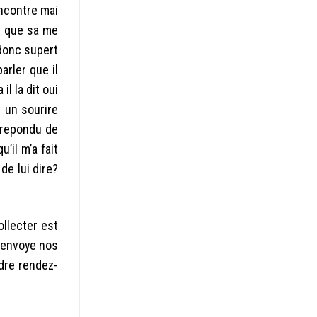
ncontre mai
it que sa me
e donc supert
arler que il
 il la dit oui
t un sourire
a repondu de
’il m’a fait
de lui dire?
ollecter est
, envoye nos
ndre rendez-