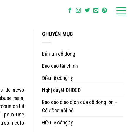
CHUYÊN MỤC
Bản tin cổ đông
Báo cáo tài chính
Điều lệ công ty
nts de news
Nghị quyết ĐHĐCĐ
 abuse main,
Báo cáo giao dịch của cổ đông lớn –
tobus on lui
Cổ đông nội bộ
il peux-une
Điều lệ công ty
utres meufs