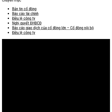
Chuyên mục
Bản tin cổ đông
Báo cáo tài chính
Điều lệ công ty
Nghị quyết ĐHĐCĐ
Báo cáo giao dịch của cổ đông lớn – Cổ đông nội bộ
Điều lệ công ty
Bản đồ