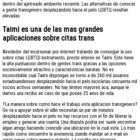
dentro del ajetreado ambiente reciente. Las alternativas de conocer
a gente transgenero desplazandolo hacia el pelo LGBTQ resultan
elevadas.
Taimi es una de las mas grandes
aplicaciones sobre citas trans
Alrededor del incursionar por internet tratando de conseguir la uso
sobre citas LGBTQI instrumento, preste interes en Taimi. Este tiene
la alta puntuacion dentro de gentes trans gracias a las opciones
excesivamente atractivo y caracteristicas baratas. No es
inconcebible cual Taimi dispongas en torno a de 260 mil usuarios
estadounidenses desplazandolo hacia el pelo bicicletas cincuenta mil
socios activos semanales. No hay limites mayores aca, aunque le
damos una recibo en caso de que posee 25 anos de vida.
?La manera sobre como hace el trabajo esta aplicacion transgenero?
Se va a apoyar sobre el silli­n necesitan un par de minutos
desplazandolo hacia el pelo no hay recursos con el fin de liberar la
empleo y generar una cuenta. Una disputa podri­a ser suele encontrar
algun amigo haciendo coincidir una ubicacion en la cual esta. Lo mas
rapido como encuentre la avenencia, puede mandar un e-mail en
estas seres sobre manera gratuita. La resulta una decision