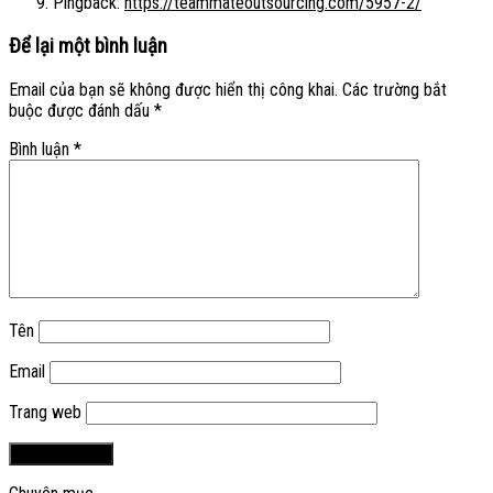
Pingback:
https://teammateoutsourcing.com/5957-2/
Để lại một bình luận
Email của bạn sẽ không được hiển thị công khai.
Các trường bắt
buộc được đánh dấu
*
Bình luận
*
Tên
Email
Trang web