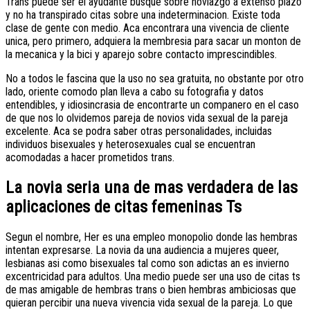
Trans puede ser el ayudante busque sobre noviazgo a extenso plazo
y no ha transpirado citas sobre una indeterminacion. Existe toda
clase de gente con medio. Aca encontrara una vivencia de cliente
unica, pero primero, adquiera la membresia para sacar un monton de
la mecanica y la bici y aparejo sobre contacto imprescindibles.
No a todos le fascina que la uso no sea gratuita, no obstante por otro
lado, oriente comodo plan lleva a cabo su fotografia y datos
entendibles, y idiosincrasia de encontrarte un companero en el caso
de que nos lo olvidemos pareja de novios vida sexual de la pareja
excelente. Aca se podra saber otras personalidades, incluidas
individuos bisexuales y heterosexuales cual se encuentran
acomodadas a hacer prometidos trans.
La novia seri­a una de mas verdadera de las
aplicaciones de citas femeninas Ts
Segun el nombre, Her es una empleo monopolio donde las hembras
intentan expresarse. La novia da una audiencia a mujeres queer,
lesbianas asi­ como bisexuales tal como son adictas an es invierno
excentricidad para adultos. Una medio puede ser una uso de citas ts
de mas amigable de hembras trans o bien hembras ambiciosas que
quieran percibir una nueva vivencia vida sexual de la pareja. Lo que