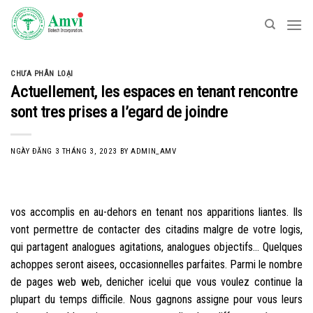
Skip
to
content
CHƯA PHÂN LOẠI
Actuellement, les espaces en tenant rencontre
sont tres prises a l’egard de joindre
NGÀY ĐĂNG
3 THÁNG 3, 2023
BY
ADMIN_AMV
vos accomplis en au-dehors en tenant nos apparitions liantes. Ils
vont permettre de contacter des citadins malgre de votre logis,
qui partagent analogues agitations, analogues objectifs… Quelques
achoppes seront aisees, occasionnelles parfaites. Parmi le nombre
de pages web web, denicher icelui que vous voulez continue la
plupart du temps difficile.
Nous gagnons assigne pour vous leurs