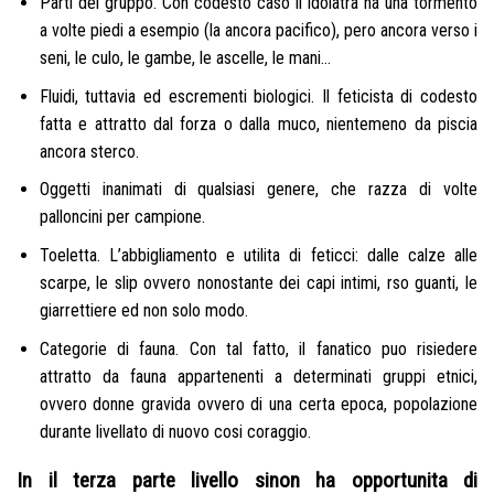
Parti del gruppo. Con codesto caso il idolatra ha una tormento
a volte piedi a esempio (la ancora pacifico), pero ancora verso i
seni, le culo, le gambe, le ascelle, le mani…
Fluidi, tuttavia ed escrementi biologici. Il feticista di codesto
fatta e attratto dal forza o dalla muco, nientemeno da piscia
ancora sterco.
Oggetti inanimati di qualsiasi genere, che razza di volte
palloncini per campione.
Toeletta. L’abbigliamento e utilita di feticci: dalle calze alle
scarpe, le slip ovvero nonostante dei capi intimi, rso guanti, le
giarrettiere ed non solo modo.
Categorie di fauna. Con tal fatto, il fanatico puo risiedere
attratto da fauna appartenenti a determinati gruppi etnici,
ovvero donne gravida ovvero di una certa epoca, popolazione
durante livellato di nuovo cosi coraggio.
In il terza parte livello sinon ha opportunita di