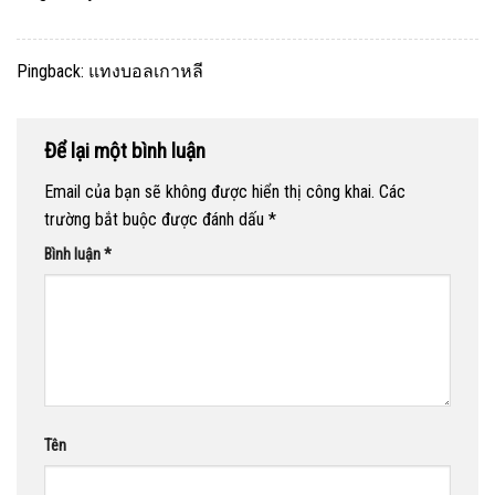
Pingback:
แทงบอลเกาหลี
Để lại một bình luận
Email của bạn sẽ không được hiển thị công khai.
Các
trường bắt buộc được đánh dấu
*
Bình luận
*
Tên