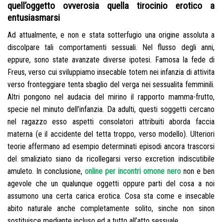
quell’oggetto ovverosia quella tirocinio erotico a
entusiasmarsi
Ad attualmente, e non e stata sotterfugio una origine assoluta a
discolpare tali comportamenti sessuali. Nel flusso degli anni,
eppure, sono state avanzate diverse ipotesi. Famosa la fede di
Freus, verso cui sviluppiamo insecable totem nei infanzia di attivita
verso fronteggiare tenta sbaglio del verga nei sessualita femminili.
Altri pongono nel audacia del mirino il rapporto mamma-frutto,
specie nel minuto dell’infanzia. Da adulti, questi soggetti cercano
nel ragazzo esso aspetti consolatori attribuiti aborda faccia
materna (e il accidente del tetta troppo, verso modello). Ulteriori
teorie affermano ad esempio determinati episodi ancora trascorsi
del smaliziato siano da ricollegarsi verso excretion indiscutibile
amuleto. In conclusione,
online per incontri omone nero
non e ben
agevole che un qualunque oggetti oppure parti del cosa a noi
assumono una certa carica erotica. Cosa sta come e insecable
abito naturale anche completamente solito, sinche non sinon
sostituisce mediante incluso ed a tutto all’atto sessuale.