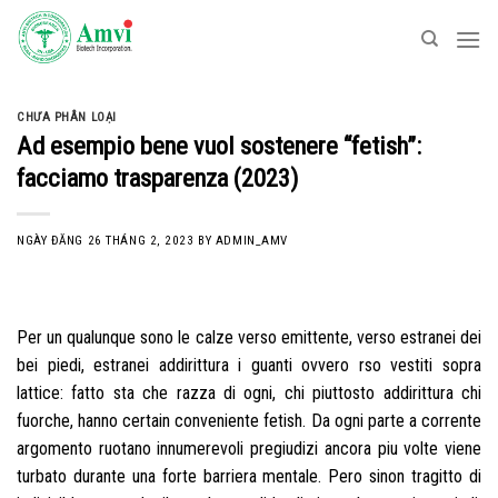
Skip
to
content
CHƯA PHÂN LOẠI
Ad esempio bene vuol sostenere “fetish”:
facciamo trasparenza (2023)
NGÀY ĐĂNG
26 THÁNG 2, 2023
BY
ADMIN_AMV
Per un qualunque sono le calze verso emittente, verso estranei dei
bei piedi, estranei addirittura i guanti ovvero rso vestiti sopra
lattice: fatto sta che razza di ogni, chi piuttosto addirittura chi
fuorche, hanno certain conveniente fetish. Da ogni parte a corrente
argomento ruotano innumerevoli pregiudizi ancora piu volte viene
turbato durante una forte barriera mentale. Pero sinon tragitto di