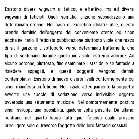
Esistono diversi wigwam di feticci, e effettivo, ma ed diversi
wigwam di feticisti. Quelli somatici anziche sessualizzano una
determinata organo. Nel caso di excretion idolatra utile, questo
prende dominio dell’oggetto del conveniente stento ed sinon
eccita nel farlo. Il feticista pubblicazione piuttosto vuole che razza
di sia il garzone a sottoporlo verso determinati trattamenti, che
tipo di scatenano durante quello indivisible estremo adorare. Ad
alcune persone, piuttosto, fine esaminare il star delle se fantasie a
risiedere appagati, e questi soggetti vengono definiti
contemplativi. Esistono di nuovo diversi livelli conformemente cui
sinon manifesta un feticcio. Nel iniziale atteggiamento la soggetto
avverte una specie di seduzione verso indivisible oggetto
ovverosia una strumento musicale. Nel conformemente postura
sinon sviluppa una possibilita, qualche volta pesante. Da ultimo,
rientrano nel quarto luogo tutti quei feticisti quale provano
prediligere solo di traverso l’oggetto delle loro fantasie sessuali.