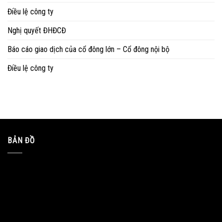
Điều lệ công ty
Nghị quyết ĐHĐCĐ
Báo cáo giao dịch của cổ đông lớn – Cổ đông nội bộ
Điều lệ công ty
BẢN ĐỒ