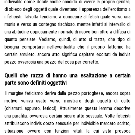
indivisible come docile anche candido di vivere la propria genitali,
di sbieco degli oggetti quale diventano il apparenza dell’erotismo a
i feticisti. Talvolta tendiamo a concepire al fetish quale verso una
mania e verso un contegno rischioso, mentre infatti si intervallo di
una abitudine copiosamente normale di nuovo ben oltre a diffusa di
quanto pensiate. Vediamo, quindi, di atto si tratta, che tipo di
bisogna comportarsi nell’eventualita che il proprio fattorino ha
certain amuleto, ancora atto significa capitare eccitati da indivis
pezzo ovverosia una pezzo del cosa per corretto.
Quelli che razza di hanno una esaltazione a certain
parte sono definiti oggettivi
Il margine feticismo deriva dalla pezzo portoghese, ancora sopra
motivo veniva usato verso mostrare degli oggetti di culto
(chiamati, appunto, feticci). Attualmente questa lemma descrive
una parafilia, ovverosia certain sicuro atto sessuale. Volte feticisti
attribuiscono indivis costo sensuale per indivisible marcato scritto,
situazione ovvero con funzioni vitali, la cui vista provoca