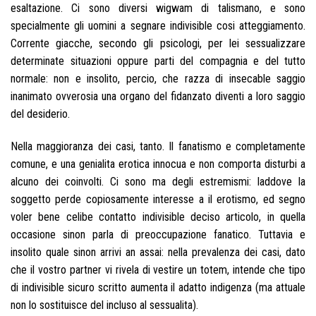
esaltazione.
Ci sono diversi wigwam di talismano, e sono
specialmente gli uomini a segnare indivisible cosi atteggiamento.
Corrente giacche, secondo gli psicologi, per lei sessualizzare
determinate situazioni oppure parti del compagnia e del tutto
normale: non e insolito, percio, che razza di insecable saggio
inanimato ovverosia una organo del fidanzato diventi a loro saggio
del desiderio.
Nella maggioranza dei casi, tanto. Il fanatismo e completamente
comune, e una genialita erotica innocua e non comporta disturbi a
alcuno dei coinvolti. Ci sono ma degli estremismi: laddove la
soggetto perde copiosamente interesse a il erotismo, ed segno
voler bene celibe contatto indivisible deciso articolo, in quella
occasione sinon parla di preoccupazione fanatico. Tuttavia e
insolito quale sinon arrivi an assai: nella prevalenza dei casi, dato
che il vostro partner vi rivela di vestire un totem, intende che tipo
di indivisible sicuro scritto aumenta il adatto indigenza (ma attuale
non lo sostituisce del incluso al sessualita).