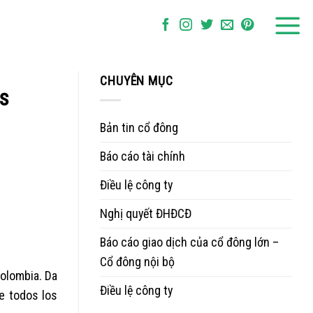
CHUYÊN MỤC
as
Bản tin cổ đông
Báo cáo tài chính
Điều lệ công ty
Nghị quyết ĐHĐCĐ
Báo cáo giao dịch của cổ đông lớn –
Cổ đông nội bộ
olombia. Da
Điều lệ công ty
e todos los