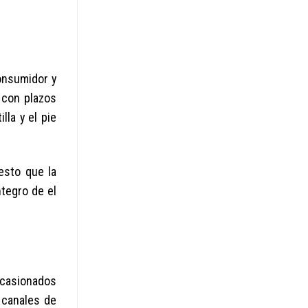
consumidor y
 con plazos
lla y el pie
esto que la
ntegro de el
 ocasionados
 canales de