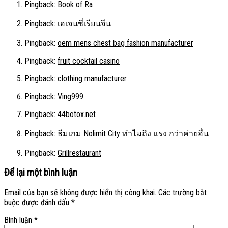
Pingback:
Book of Ra
Pingback:
เอเจนซี่เรียนจีน
Pingback:
oem mens chest bag fashion manufacturer
Pingback:
fruit cocktail casino
Pingback:
clothing manufacturer
Pingback:
Ving999
Pingback:
44botox.net
Pingback:
ธีมเกม Nolimit City ทำไมถึง แรง กว่าค่ายอื่น
Pingback:
Grillrestaurant
Để lại một bình luận
Email của bạn sẽ không được hiển thị công khai.
Các trường bắt
buộc được đánh dấu
*
Bình luận
*