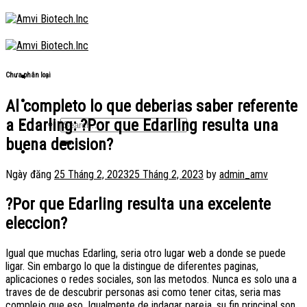
Skip
to
content
Chưa phân loại
Al completo lo que deberias saber referente
a Edarling: ?Por que Edarling resulta una
buena decision?
Ngày đăng
25 Tháng 2, 2023
25 Tháng 2, 2023
by
admin_amv
?Por que Edarling resulta una excelente
eleccion?
Igual que muchas Edarling, seri­a otro lugar web a donde se puede
ligar. Sin embargo lo que la distingue de diferentes paginas,
aplicaciones o redes sociales, son las metodos. Nunca es solo una a
traves de de descubrir personas asi­ como tener citas, seri­a mas
complejo que eso. Igualmente de indagar pareja, su fin principal son