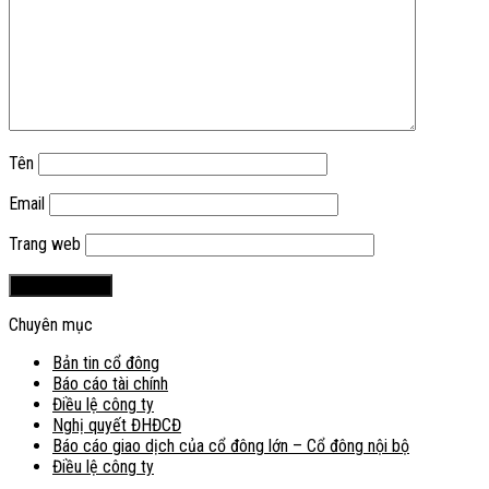
Tên
Email
Trang web
Chuyên mục
Bản tin cổ đông
Báo cáo tài chính
Điều lệ công ty
Nghị quyết ĐHĐCĐ
Báo cáo giao dịch của cổ đông lớn – Cổ đông nội bộ
Điều lệ công ty