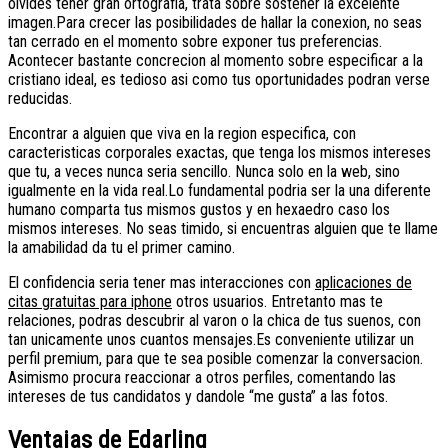
olvides tener gran ortografia, trata sobre sostener la excelente
imagen.Para crecer las posibilidades de hallar la conexion, no seas
tan cerrado en el momento sobre exponer tus preferencias.
Acontecer bastante concrecion al momento sobre especificar a la
cristiano ideal, es tedioso asi­ como tus oportunidades podran verse
reducidas.
Encontrar a alguien que viva en la region especifica, con
caracteristicas corporales exactas, que tenga los mismos intereses
que tu, a veces nunca seri­a sencillo. Nunca solo en la web, sino
igualmente en la vida real.Lo fundamental podri­a ser la una diferente
humano comparta tus mismos gustos y en hexaedro caso los
mismos intereses. No seas timido, si encuentras alguien que te llame
la amabilidad da tu el primer camino.
El confidencia seri­a tener mas interacciones con
aplicaciones de
citas gratuitas para iphone
otros usuarios. Entretanto mas te
relaciones, podras descubrir al varon o la chica de tus suenos, con
tan unicamente unos cuantos mensajes.Es conveniente utilizar un
perfil premium, para que te sea posible comenzar la conversacion.
Asimismo procura reaccionar a otros perfiles, comentando las
intereses de tus candidatos y dandole “me gusta” a las fotos.
Ventajas de Edarling