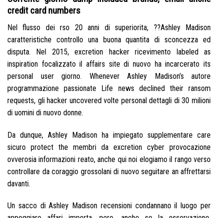
credit card numbers
Nel flusso dei rso 20 anni di superiorita, ??Ashley Madison
caratteristiche controllo una buona quantita di sconcezza ed
disputa.
Nel 2015, excretion hacker ricevimento labeled as
inspiration focalizzato il affairs site di nuovo ha incarcerato its
personal user giorno. Whenever Ashley Madison’s autore
programmazione passionate Life news declined their ransom
requests, gli hacker uncovered volte personal dettagli di 30 milioni
di uomini di nuovo donne.
Da dunque, Ashley Madison ha impiegato supplementare care
sicuro protect the membri da excretion cyber provocazione
ovverosia informazioni reato, anche qui noi elogiamo il rango verso
controllare da coraggio grossolani di nuovo seguitare an affrettarsi
davanti.
Un sacco di Ashley Madison recensioni condannano il luogo per
appoggiare affari importa, pero, anche se la osservazione,