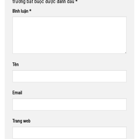
trường bắt buộc được đánh dấu
*
Bình luận
*
Tên
Email
Trang web