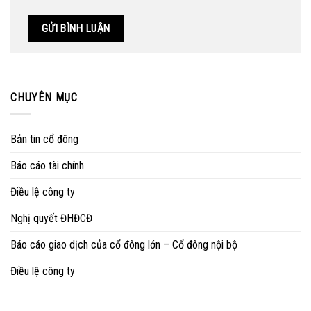
CHUYÊN MỤC
Bản tin cổ đông
Báo cáo tài chính
Điều lệ công ty
Nghị quyết ĐHĐCĐ
Báo cáo giao dịch của cổ đông lớn – Cổ đông nội bộ
Điều lệ công ty