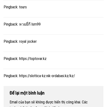
Pingback:
tours
Pingback:
หวยยี่กี lsm99
Pingback:
royal jocker
Pingback:
https://toptovar.kz
Pingback:
https://slottica-kz.nik-ordabasi.kz/kz/
Để lại một bình luận
Email của bạn sẽ không được hiển thị công khai.
Các