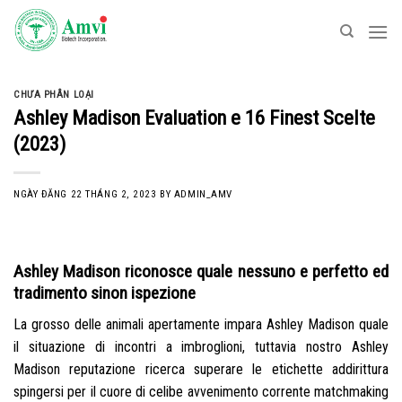
Skip
to
content
CHƯA PHÂN LOẠI
Ashley Madison Evaluation e 16 Finest Scelte
(2023)
NGÀY ĐĂNG
22 THÁNG 2, 2023
BY
ADMIN_AMV
Ashley Madison riconosce quale nessuno e perfetto ed
tradimento sinon ispezione
La grosso delle animali apertamente impara Ashley Madison quale
il situazione di incontri a imbroglioni, tuttavia nostro Ashley
Madison reputazione ricerca superare le etichette addirittura
spingersi per il cuore di celibe avvenimento corrente matchmaking