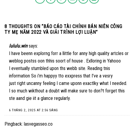
8 THOUGHTS ON “
BÁO CÁO TÀI CHÍNH BÁN NIÊN CÔNG
TY MẸ NĂM 2022 VÀ GIẢI TRÌNH LỢI LUẬN
”
lululu.win
says:
I have beenn explorng forr a llittle for anny high quality artcles or
weblog postss oon thhis soort of house . Exlloring in Yahooo
I eventually stumbled upon ths webb site. Reading tnis
information So i’m happyy tto exxpress that I’ve a vesry
just right uncanny feeling I came uponn exactlky what I needed.
I so much wikthout a doubt will make sure to don?t forget this
ste aand gie iit a glance regularly.
6 THÁNG 2, 2025 AT 2:56 SÁNG
Pingback:
lasvegasseo.co