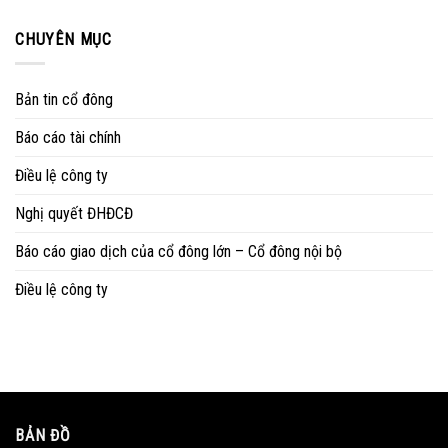
CHUYÊN MỤC
Bản tin cổ đông
Báo cáo tài chính
Điều lệ công ty
Nghị quyết ĐHĐCĐ
Báo cáo giao dịch của cổ đông lớn – Cổ đông nội bộ
Điều lệ công ty
BẢN ĐỒ