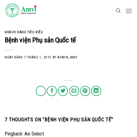
Skip
to
content
KHÁCH HÀNG TIÊU BIỂU
Bệnh viện Phụ sản Quốc tế
NGÀY ĐĂNG
7 THÁNG 1, 2015
BY
ADMIN_AMV
7 THOUGHTS ON “
BỆNH VIỆN PHỤ SẢN QUỐC TẾ
”
Pingback:
Axi Select