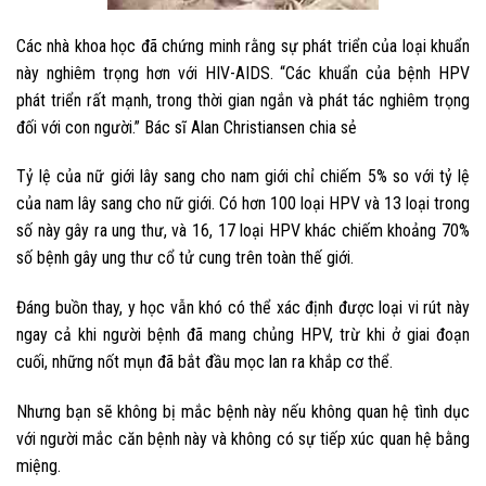
Các nhà khoa học đã chứng minh rằng sự phát triển của loại khuẩn
này nghiêm trọng hơn với HIV-AIDS. “Các khuẩn của bệnh HPV
phát triển rất mạnh, trong thời gian ngắn và phát tác nghiêm trọng
đối với con người.” Bác sĩ Alan Christiansen chia sẻ
Tỷ lệ của nữ giới lây sang cho nam giới chỉ chiếm 5% so với tỷ lệ
của nam lây sang cho nữ giới. Có hơn 100 loại HPV và 13 loại trong
số này gây ra ung thư, và 16, 17 loại HPV khác chiếm khoảng 70%
số bệnh gây ung thư cổ tử cung trên toàn thế giới.
Đáng buồn thay, y học vẫn khó có thể xác định được loại vi rút này
ngay cả khi người bệnh đã mang chủng HPV, trừ khi ở giai đoạn
cuối, những nốt mụn đã bắt đầu mọc lan ra khắp cơ thể.
Nhưng bạn sẽ không bị mắc bệnh này nếu không quan hệ tình dục
với người mắc căn bệnh này và không có sự tiếp xúc quan hệ bằng
miệng.