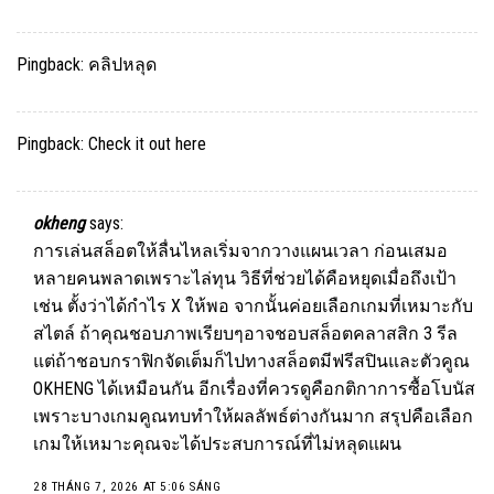
Pingback:
คลิปหลุด
Pingback:
Check it out here
okheng
says:
การเล่นสล็อตให้ลื่นไหลเริ่มจากวางแผนเวลา ก่อนเสมอ
หลายคนพลาดเพราะไล่ทุน วิธีที่ช่วยได้คือหยุดเมื่อถึงเป้า
เช่น ตั้งว่าได้กำไร X ให้พอ จากนั้นค่อยเลือกเกมที่เหมาะกับ
สไตล์ ถ้าคุณชอบภาพเรียบๆอาจชอบสล็อตคลาสสิก 3 รีล
แต่ถ้าชอบกราฟิกจัดเต็มก็ไปทางสล็อตมีฟรีสปินและตัวคูณ
OKHENG
ได้เหมือนกัน อีกเรื่องที่ควรดูคือกติกาการซื้อโบนัส
เพราะบางเกมคูณทบทำให้ผลลัพธ์ต่างกันมาก สรุปคือเลือก
เกมให้เหมาะคุณจะได้ประสบการณ์ที่ไม่หลุดแผน
28 THÁNG 7, 2026 AT 5:06 SÁNG