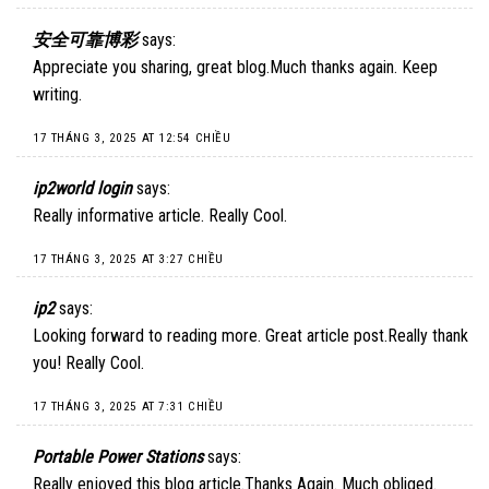
安全可靠博彩
says:
Appreciate you sharing, great blog.Much thanks again. Keep
writing.
17 THÁNG 3, 2025 AT 12:54 CHIỀU
ip2world login
says:
Really informative article. Really Cool.
17 THÁNG 3, 2025 AT 3:27 CHIỀU
ip2
says:
Looking forward to reading more. Great article post.Really thank
you! Really Cool.
17 THÁNG 3, 2025 AT 7:31 CHIỀU
Portable Power Stations
says:
Really enjoyed this blog article.Thanks Again. Much obliged.