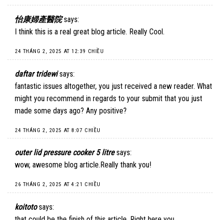
怡康婦產醫院
says:
I think this is a real great blog article. Really Cool.
24 THÁNG 2, 2025 AT 12:39 CHIỀU
daftar tridewi
says:
fantastic issues altogether, you just received a new reader. What
might you recommend in regards to your submit that you just
made some days ago? Any positive?
24 THÁNG 2, 2025 AT 8:07 CHIỀU
outer lid pressure cooker 5 litre
says:
wow, awesome blog article.Really thank you!
26 THÁNG 2, 2025 AT 4:21 CHIỀU
koitoto
says:
that could be the finish of this article. Right here you