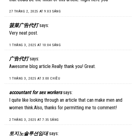
27 THÁNG 2, 2025 AT 9:03 SÁNG
菠菜广告代打
says:
Very neat post.
1 THÁNG 3, 2025 AT 10:04 SÁNG
广告代打
says:
Awesome blog article.Really thank you! Great.
1 THÁNG 3, 2025 AT 3:00 CHIỀU
accountant for sex workers
says:
I quite like looking through an article that can make men and
women think.Also, thanks for permitting me to comment!
2 THÁNG 3, 2025 AT 7:35 SÁNG
토지노솔루션임대
says: