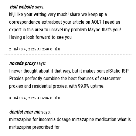
visit website
says:
hi!,I like your writing very much! share we keep up a
correspondence extraabout your article on AOL? I need an
expert in this area to unravel my problem.Maybe that’s you!
Having a look forward to see you.
2 THÁNG 4, 2025 AT 2:40 CHIỀU
novada proxy
says:
I never thought about it that way, but it makes sense!
Static ISP
Proxies
perfectly combine the best features of datacenter
proxies and residential proxies, with 99.9% uptime.
3 THÁNG 4, 2025 AT 6:06 CHIỀU
dentist near me
says:
mirtazapine for insomnia dosage mirtazapine medication what is
mirtazapine prescribed for