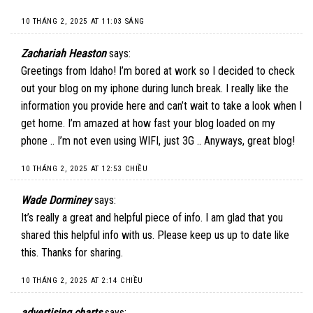
10 THÁNG 2, 2025 AT 11:03 SÁNG
Zachariah Heaston
says:
Greetings from Idaho! I’m bored at work so I decided to check
out your blog on my iphone during lunch break. I really like the
information you provide here and can’t wait to take a look when I
get home. I’m amazed at how fast your blog loaded on my
phone .. I’m not even using WIFI, just 3G .. Anyways, great blog!
10 THÁNG 2, 2025 AT 12:53 CHIỀU
Wade Dorminey
says:
It’s really a great and helpful piece of info. I am glad that you
shared this helpful info with us. Please keep us up to date like
this. Thanks for sharing.
10 THÁNG 2, 2025 AT 2:14 CHIỀU
advertising charts
says: