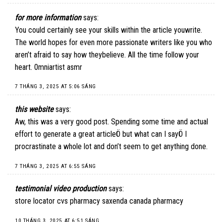
for more information
says:
You could certainly see your skills within the article youwrite.
The world hopes for even more passionate writers like you who
aren’t afraid to say how theybelieve. All the time follow your
heart. 0mniartist asmr
7 THÁNG 3, 2025 AT 5:06 SÁNG
this website
says:
Aw, this was a very good post. Spending some time and actual
effort to generate a great articleÖ but what can I sayÖ I
procrastinate a whole lot and don’t seem to get anything done.
7 THÁNG 3, 2025 AT 6:55 SÁNG
testimonial video production
says:
store locator cvs pharmacy saxenda canada pharmacy
10 THÁNG 3, 2025 AT 6:51 SÁNG