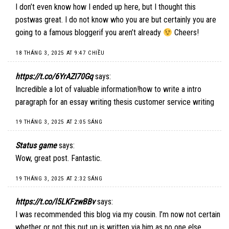
I don’t even know how I ended up here, but I thought this
postwas great. I do not know who you are but certainly you are
going to a famous bloggerif you aren’t already
Cheers!
18 THÁNG 3, 2025 AT 9:47 CHIỀU
https://t.co/6YrAZI70Gq
says:
Incredible a lot of valuable information!how to write a intro
paragraph for an essay writing thesis customer service writing
19 THÁNG 3, 2025 AT 2:05 SÁNG
Status game
says:
Wow, great post. Fantastic.
19 THÁNG 3, 2025 AT 2:32 SÁNG
https://t.co/l5LKFzwBBv
says:
I was recommended this blog via my cousin. I’m now not certain
whether or not this put up is written via him as no one else