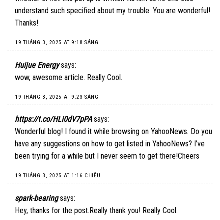
understand such specified about my trouble. You are wonderful!
Thanks!
19 THÁNG 3, 2025 AT 9:18 SÁNG
Huijue Energy
says:
wow, awesome article. Really Cool.
19 THÁNG 3, 2025 AT 9:23 SÁNG
https://t.co/HLi0dV7pPA
says:
Wonderful blog! I found it while browsing on YahooNews. Do you
have any suggestions on how to get listed in YahooNews? I’ve
been trying for a while but I never seem to get there!Cheers
19 THÁNG 3, 2025 AT 1:16 CHIỀU
spark-bearing
says:
Hey, thanks for the post.Really thank you! Really Cool.