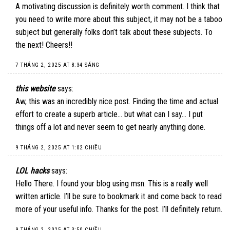
A motivating discussion is definitely worth comment. I think that
you need to write more about this subject, it may not be a taboo
subject but generally folks don’t talk about these subjects. To
the next! Cheers!!
7 THÁNG 2, 2025 AT 8:34 SÁNG
this website
says:
Aw, this was an incredibly nice post. Finding the time and actual
effort to create a superb article… but what can I say… I put
things off a lot and never seem to get nearly anything done.
9 THÁNG 2, 2025 AT 1:02 CHIỀU
LOL hacks
says:
Hello There. I found your blog using msn. This is a really well
written article. I’ll be sure to bookmark it and come back to read
more of your useful info. Thanks for the post. I’ll definitely return.
9 THÁNG 2, 2025 AT 3:50 CHIỀU