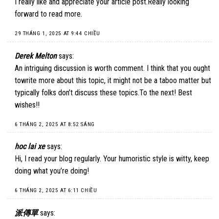
I really like and appreciate your article post.Really looking
forward to read more.
29 THÁNG 1, 2025 AT 9:44 CHIỀU
Derek Melton
says:
An intriguing discussion is worth comment. I think that you ought
towrite more about this topic, it might not be a taboo matter but
typically folks don’t discuss these topics.To the next! Best
wishes!!
6 THÁNG 2, 2025 AT 8:52 SÁNG
hoc lai xe
says:
Hi, I read your blog regularly. Your humoristic style is witty, keep
doing what you’re doing!
6 THÁNG 2, 2025 AT 6:11 CHIỀU
派傳單
says: