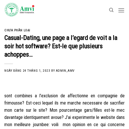
Skip
to
content
CHƯA PHÂN LOẠI
Casual-Dating, une page a l’egard de voit a la
soir hot software? Est-le que plusieurs
achoppes…
NGÀY ĐĂNG
24 THÁNG 1, 2023
BY
ADMIN_AMV
sont combines a l’exclusion de affectionne en compagnie de
frimousse? Est-ceci lequel ils me marche necessaire de sacrifier
mon carte sur le site? Mon pourcentage gars/filles est-le mec
davantage identiquement avoue? J’ai experimente le website dans
mon meilleure journbee: voili mon opinion en ce qui concerne