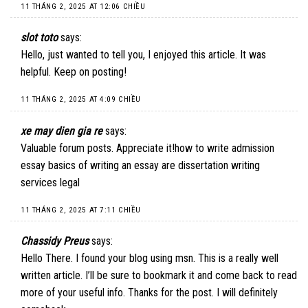
11 THÁNG 2, 2025 AT 12:06 CHIỀU
slot toto
says:
Hello, just wanted to tell you, I enjoyed this article. It was
helpful. Keep on posting!
11 THÁNG 2, 2025 AT 4:09 CHIỀU
xe may dien gia re
says:
Valuable forum posts. Appreciate it!how to write admission
essay basics of writing an essay are dissertation writing
services legal
11 THÁNG 2, 2025 AT 7:11 CHIỀU
Chassidy Preus
says:
Hello There. I found your blog using msn. This is a really well
written article. I’ll be sure to bookmark it and come back to read
more of your useful info. Thanks for the post. I will definitely