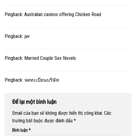
Pingback:
Australian casinos offering Chicken Road
Pingback:
jav
Pingback:
Married Couple Sex Novels
Pingback:
จดทะเบียนบริษัท
Để lại một bình luận
Email của bạn sẽ không được hiển thị công khai.
Các
trường bắt buộc được đánh dấu
*
Bình luận
*