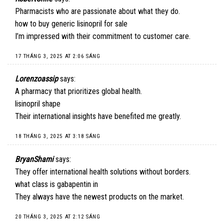
Pharmacists who are passionate about what they do.
how to buy generic lisinopril for sale
I’m impressed with their commitment to customer care.
17 THÁNG 3, 2025 AT 2:06 SÁNG
Lorenzoassip
says:
A pharmacy that prioritizes global health.
lisinopril shape
Their international insights have benefited me greatly.
18 THÁNG 3, 2025 AT 3:18 SÁNG
BryanShami
says:
They offer international health solutions without borders.
what class is gabapentin in
They always have the newest products on the market.
20 THÁNG 3, 2025 AT 2:12 SÁNG