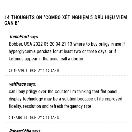
14 THOUGHTS ON “
COMBO XÉT NGHIỆM 5 DẤU HIỆU VIÊM
GAN B
”
TomoPrart
says:
Bobber, USA 2022 05 20 04 21 13
where to buy priligy in usa
If
hyperglycemia persists for at least two or three days, or if
ketones appear in the urine, call a doctor
29 THÁNG 8, 2024 AT 1:12 SÁNG
velffrace
says:
can i buy priligy over the counter
I m thinking that flat panel
display technology may be a solution because of its improved
fidelity, resolution and refresh frequency rate
7 THÁNG 10, 2024 AT 2:46 SÁNG
RobertChile
says: