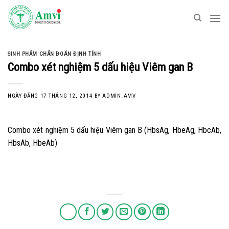
Skip
to
content
SINH PHẨM CHẨN ĐOÁN ĐỊNH TÍNH
Combo xét nghiệm 5 dấu hiệu Viêm gan B
NGÀY ĐĂNG
17 THÁNG 12, 2014
BY
ADMIN_AMV
Combo xét nghiệm 5 dấu hiệu Viêm gan B (HbsAg, HbeAg, HbcAb,
HbsAb, HbeAb)