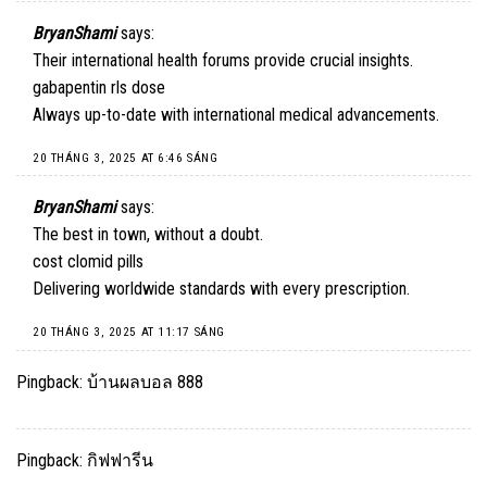
BryanShami
says:
Their international health forums provide crucial insights.
gabapentin rls dose
Always up-to-date with international medical advancements.
20 THÁNG 3, 2025 AT 6:46 SÁNG
BryanShami
says:
The best in town, without a doubt.
cost clomid pills
Delivering worldwide standards with every prescription.
20 THÁNG 3, 2025 AT 11:17 SÁNG
Pingback:
บ้านผลบอล 888
Pingback:
กิฟฟารีน