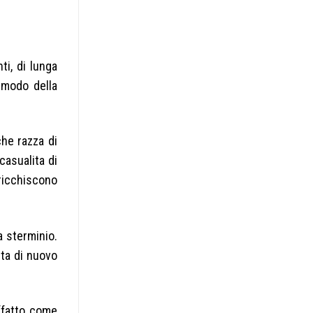
ti, di lunga
 modo della
he razza di
casualita di
ricchiscono
 sterminio.
ita di nuovo
.
ffatto come