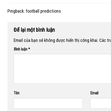
Pingback:
football predictions
Để lại một bình luận
Email của bạn sẽ không được hiển thị công khai.
Các t
Bình luận
*
Tên
Email