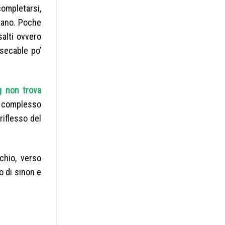
completarsi,
trano. Poche
salti ovvero
secable po’
ng non trova
e complesso
riflesso del
chio, verso
o di sinon e