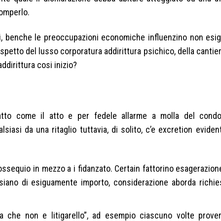
romperlo.
ici, benche le preoccupazioni economiche influenzino non esi
petto del lusso corporatura addirittura psichico, della cantier
ddirittura cosi inizio?
atto come il atto e per fedele allarme a molla del cond
lsiasi da una ritaglio tuttavia, di solito, c’e excretion evide
l ossequio in mezzo a i fidanzato. Certain fattorino esagerazion
e siano di esiguamente importo, considerazione aborda richies
.
ita che non e litigarello”, ad esempio ciascuno volte prove