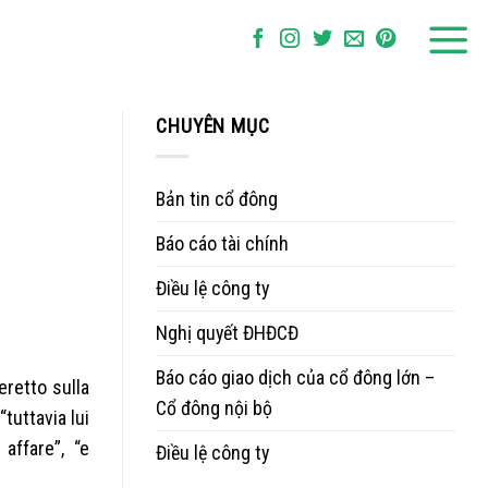
CHUYÊN MỤC
Bản tin cổ đông
Báo cáo tài chính
Điều lệ công ty
Nghị quyết ĐHĐCĐ
Báo cáo giao dịch của cổ đông lớn –
retto sulla
Cổ đông nội bộ
tuttavia lui
affare”, “e
Điều lệ công ty