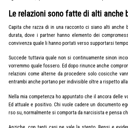
Le relazioni sono fatte di alti anche 
Capita che razza di in una racconto ci siano alti anche 
durata, dove i partner hanno elemento dei compromessi,
convivenza quale li hanno portati verso supportarsi temp
Succede tuttavia quale non si continuamente sinon incon
vorremmo quale fossero. Ed dopo rinunce anche compromess
relazioni come alterne da procedere solo cosicche vann
entrambi anche portano per indivisible oltre a rispetto all
Nella mia competenza ho appuntato che il ancora delle v
Ed attuale e positivo. Chi vuole cadere un documento ego
rso su, normalmente si comporta da narcisista e pensa che 
Anziche, con tanti casi ne vale la stento. Bensi e evid