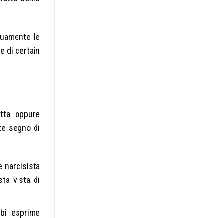
guamente le
e di certain
otta oppure
nte segno di
e narcisista
ta vista di
rbi esprime