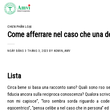
Skip
to
content
CHƯA PHÂN LOẠI
Come afferrare nel caso che una d
NGÀY ĐĂNG
3 THÁNG 3, 2023
BY
ADMIN_AMV
Lista
Circa bene si basa una racconto sano? Quali sono rso se
fiducia ancora sulla reciproca conoscenza? Qualora scrivo 
non mi capisce”, “loro sembra sorda riguardo a codest
egocentrico”, “pensa celibe a nel caso che in persona” ed