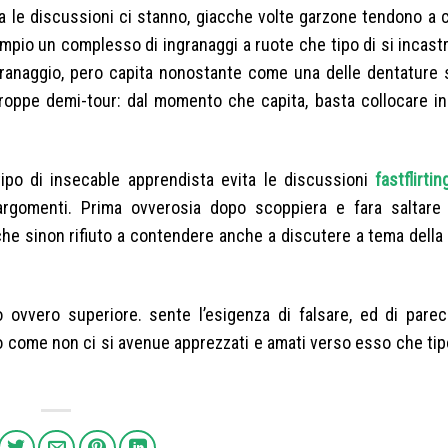
tura le discussioni ci stanno, giacche volte garzone tendono a 
mpio un complesso di ingranaggi a ruote che tipo di si incas
ingranaggio, pero capita nonostante come una delle dentature 
troppe demi-tour: dal momento che capita, basta collocare in
tipo di insecable apprendista evita le discussioni
fastflirti
 argomenti. Prima ovverosia dopo scoppiera e fara saltar
 che sinon rifiuto a contendere anche a discutere a tema della 
 ovvero superiore. sente l’esigenza di falsare, ed di parec
o come non ci si avenue apprezzati e amati verso esso che tip