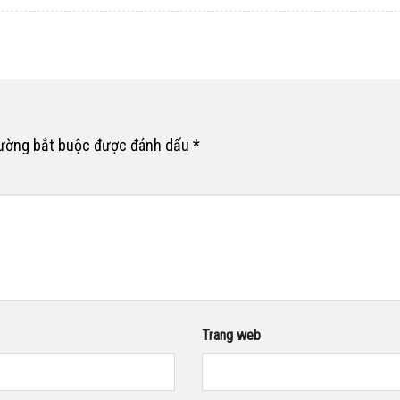
rường bắt buộc được đánh dấu
*
Trang web