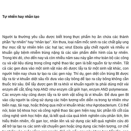
Tự nhiên hay nhân tạo
Người ta thường yêu cầu được biết trong thực phẩm họ ăn chứa các thành
phần “tự nhiên” hay “nhân tạo”. Xin thưa, loại nấm mốc sinh ra các chất gây ung
thư mọc rất tự nhiên trên các hạt lạc; virut Ebola gây chết người và nhiều vi
khuẩn gây bệnh nhiễm trùng nặng là các sản phẩm điển hình của tự nhiên.
Trong khi đó, cho đến nay và còn nhiều năm sau này gần như toàn bộ các công
cụ và vật liệu dùng trong công nghệ thao tác gen là bắt nguồn từ tự nhiên. Tất
cả các gen đưa vào một sinh vật nào đó được lấy ra từ một sinh vật khác, con
người hiện nay chưa tự tạo ra các gen này. Thí dụ, gen diệt côn trùng Bt được
lấy ra từ vi khuẩn diệt sâu rồi đưa vào cây bông để tạo ra cây bông không cần
thuốc trừ sâu. Để lấy được gen Bt ra khỏi vi khuẩn người ta phải dùng một vài
enzym để cắt, tổng hợp AND như enzym cắt giới hạn, enzym AND polymerase.
Các enzym này cũng được lấy ra từ sinh vật sống là vi khuẩn. Để đưa gen Bt
vào cây người ta cũng sử dụng các hiện tượng vốn diễn ra trong tự nhiên như
biến nạp, tái nạp, hoặc thông qua một vi khuẩn khác như Agrobacterium. Có thể
nói, toàn bộ khoa học và công nghệ thao tác gen hiện nay, tức phần lõi cốt của
công nghệ sinh học hiện đại, là kết quả của quá trình nghiên cứu phân tích, tìm
hiểu thiên nhiên, rồi gạn lọc, nhân lên và sử dụng các kết quả nghiên cứu đó
để trở lại tạo ra các sinh vật chuyển gen hoặc ứng dụng các hiện tượng, cơ chế