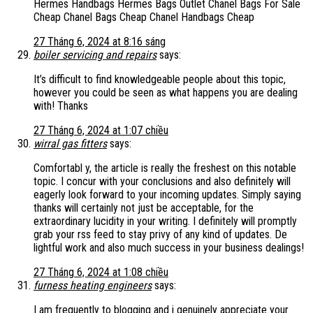
Hermes Handbags Hermes Bags Outlet Chanel Bags For Sale
Cheap Chanel Bags Cheap Chanel Handbags Cheap
27 Tháng 6, 2024 at 8:16 sáng
boiler servicing and repairs
says:
It’s difficult to find knowledgeable people about this topic,
however you could be seen as what happens you are dealing
with! Thanks
27 Tháng 6, 2024 at 1:07 chiều
wirral gas fitters
says:
Comfortabl y, the article is really the freshest on this notable
topic. I concur with your conclusions and also definitely will
eagerly look forward to your incoming updates. Simply saying
thanks will certainly not just be acceptable, for the
extraordinary lucidity in your writing. I definitely will promptly
grab your rss feed to stay privy of any kind of updates. De
lightful work and also much success in your business dealings!
27 Tháng 6, 2024 at 1:08 chiều
furness heating engineers
says:
I am frequently to blogging and i genuinely appreciate your