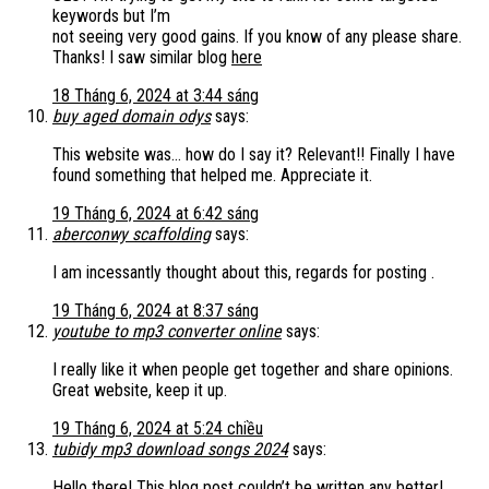
keywords but I’m
not seeing very good gains. If you know of any please share.
Thanks! I saw similar blog
here
18 Tháng 6, 2024 at 3:44 sáng
buy aged domain odys
says:
This website was… how do I say it? Relevant!! Finally I have
found something that helped me. Appreciate it.
19 Tháng 6, 2024 at 6:42 sáng
aberconwy scaffolding
says:
I am incessantly thought about this, regards for posting .
19 Tháng 6, 2024 at 8:37 sáng
youtube to mp3 converter online
says:
I really like it when people get together and share opinions.
Great website, keep it up.
19 Tháng 6, 2024 at 5:24 chiều
tubidy mp3 download songs 2024
says:
Hello there! This blog post couldn’t be written any better!