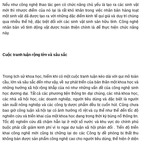
Nếu như công nghệ thao tác gen có chức năng chủ yếu là tạo ra các sinh vật
mới thì nhược điểm của nó lại là rất khó khăn trong việc nhân bản hàng loạt
một sinh vật đã được tạo ra với những đặc điểm kinh tế quí giá và duy trì chúng
qua nhiều thế hệ, đặc biệt đối với các sinh vật sinh sản hữu tính. Công nghệ
nhân bản vô tính động vật được hoàn thiện chính là để thực hiện chức năng
này.
Cuộc tranh luận rộng lớn và sâu sắc
Trong lịch sử khoa học, hiếm khi có một cuộc tranh luận kéo dài với qui mô toàn
cầu, lớn và sâu sắc đến như vậy, về sự phát triển của bản thân một khoa học và
những hưởng xã hội rộng khắp của nó như những vấn đề của công nghệ sinh
học đương đại. Tất cả các phương tiện thông tin đại chúng, các nhà khoa học,
các nhà xã hội học, các doanh nghiệp, người tiêu dùng và đặc biệt là người
sản xuất nông nghiệp và các công ty dược phẩm đều bị cuốn hút. Cũng chưa
bao giờ công luận xã hội lại có ảnh hưởng rõ rệt và cụ thể như thế đến tốc độ
nghiên cứu và triển khai của một khoa học đang trong thời kỳ bùng nổ thông tin.
Tốc độ nghiên cứu đã chậm hẳn lại ở một số nước và khu vực do chính phủ
buộc phải cắt giảm kinh phí vì lo ngại dư luận xã hội phản đối . Tiến độ triển
khai công nghệ mới cũng bị chững lại do các Công ty đề phòng bị thất thu
không bán được sản phẩm công nghệ cao cho người tiêu dùng, thể hiện ở diện