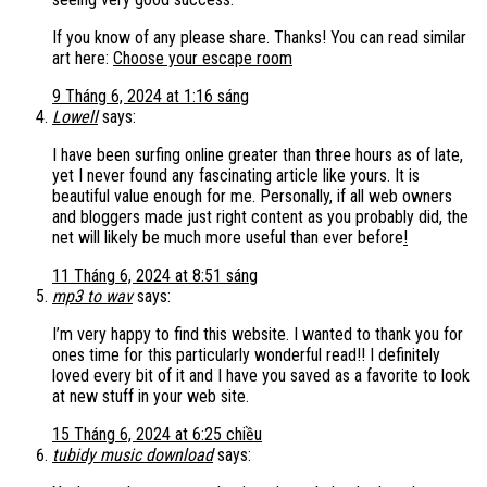
If you know of any please share. Thanks! You can read similar
art here:
Choose your escape room
9 Tháng 6, 2024 at 1:16 sáng
Lowell
says:
I have been surfing online greater than three hours as of late,
yet I never found any fascinating article like yours. It is
beautiful value enough for me. Personally, if all web owners
and bloggers made just right content as you probably did, the
net will likely be much more useful than ever before
!
11 Tháng 6, 2024 at 8:51 sáng
mp3 to wav
says:
I’m very happy to find this website. I wanted to thank you for
ones time for this particularly wonderful read!! I definitely
loved every bit of it and I have you saved as a favorite to look
at new stuff in your web site.
15 Tháng 6, 2024 at 6:25 chiều
tubidy music download
says: