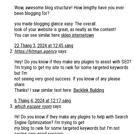
Wow, awesome blog structure! How lengthy have you ever
been blogging for?
you made blogging glance easy. The overall
look of your website is great, as neatly as the content!
You can see similar here
sklep internetowy
22 Tháng 3, 2024 at 12:45 sáng
https://hitman.agency
says:
Hey! Do you know if they make any plugins to assist with SEO?
I’m trying to get my site to rank for some targeted keywords
but I’m
not seeing very good success. If you know of any please
share.
Thanks! I saw similar text here:
Backlink Building
6 Tháng 4, 2024 at 12:17 sáng
which escape room
says:
Hi! Do you know if they make any plugins to help with Search
Engine Optimization? I’m trying to get
my blog to rank for some targeted keywords but I’m not
seeing very good success.