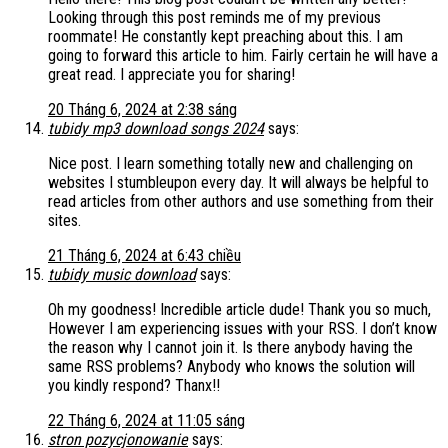
Looking through this post reminds me of my previous
roommate! He constantly kept preaching about this. I am
going to forward this article to him. Fairly certain he will have a
great read. I appreciate you for sharing!
20 Tháng 6, 2024 at 2:38 sáng
tubidy mp3 download songs 2024
says:
Nice post. I learn something totally new and challenging on
websites I stumbleupon every day. It will always be helpful to
read articles from other authors and use something from their
sites.
21 Tháng 6, 2024 at 6:43 chiều
tubidy music download
says:
Oh my goodness! Incredible article dude! Thank you so much,
However I am experiencing issues with your RSS. I don’t know
the reason why I cannot join it. Is there anybody having the
same RSS problems? Anybody who knows the solution will
you kindly respond? Thanx!!
22 Tháng 6, 2024 at 11:05 sáng
stron pozycjonowanie
says: