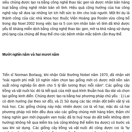
siêu chủng được tạo ra bằng công nghệ thao tác gen và được nhân bản hàng
loạt bằng công nghệ nhân bản vô tính. Hiệu quả cộng hưởng của hai công
nghệ này sẽ đưa lại những lợi ích hết sức to lớn cho loài người. Một thí dụ là
thành công của các nhà khoa học thuộc Viện Hoàng gia Roslin vừa công bố
trong dịp Noel 2002 trong việc tạo ra 5 con lợn nhân bản vô tính đã khử được
yếu tố kháng miễn dịch bằng công nghệ thao tác gen, mở ra khả năng sử dụng
phủ tạng của chúng để thay thế cho các bệnh nhân mắc bệnh cần thay thế.
Mười nghìn năm và hai mươi năm
Tiến sĩ Norman Borlaug, khi nhận Giải thưởng Nobel năm 1970, đã nhận xét
“loài người phí mất 10 nghìn năm chọn tạo giống mới có được một nền sản
xuất nông nghiệp ổn định cho 5 tỷ tấn lương thực mỗi năm”. Các giống cây
trồng và vật nuôi lúc đó là kết quả của một quá trình thuần hoá lâu dài và chọn
tạo giống kinh điển. Chúng được tạo ra bằng hai phương pháp chủ yếu : 1) Lai
có định hướng (lai theo sơ đồ), và 2) Sử dụng các tác nhân đột biến vật lý và
hoá học. Các giống chủng này mặc nhiên được coi là vô hại, mặc dù cả hai
phương pháp nói trên đều đưa vào các giống chủng mới hàng trăm, thậm chí
hàng nghìn gen mới (nguyên vẹn hoặc đã bị huỷ hoại do đột biến không định
hướng) không hề qua kiểm tra (và cũng không thể kiểm tra được) có trước và
sau khi sử dụng. Các giống cây trồng và vật nuôi đó cũng được coi là “tự