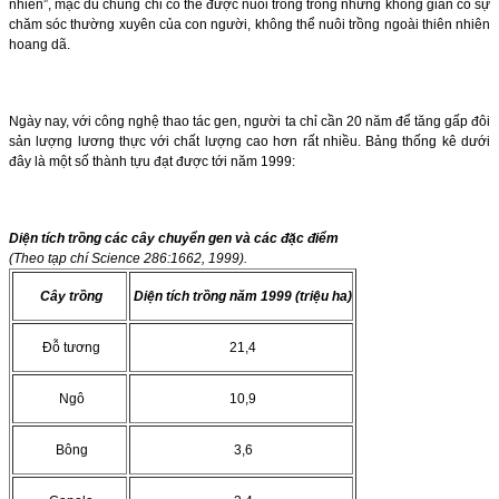
nhiên”, mặc dù chúng chỉ có thể được nuôi trồng trong những không gian có sự
chăm sóc thường xuyên của con người, không thể nuôi trồng ngoài thiên nhiên
hoang dã.
Ngày nay, với công nghệ thao tác gen, người ta chỉ cần 20 năm để tăng gấp đôi
sản lượng lương thực với chất lượng cao hơn rất nhiều. Bảng thống kê dưới
đây là một số thành tựu đạt được tới năm 1999:
Diện tích trồng các cây chuyển gen và các đặc điểm
(Theo tạp chí Science 286:1662, 1999).
Cây trồng
Diện tích trồng năm 1999 (triệu ha)
Đỗ tương
21,4
Ngô
10,9
Bông
3,6