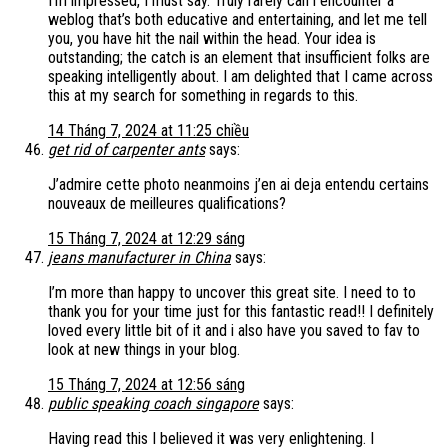
I’m impressed, I must say. Truly rarely can i encounter a
weblog that’s both educative and entertaining, and let me tell
you, you have hit the nail within the head. Your idea is
outstanding; the catch is an element that insufficient folks are
speaking intelligently about. I am delighted that I came across
this at my search for something in regards to this.
14 Tháng 7, 2024 at 11:25 chiều
get rid of carpenter ants
says:
J’admire cette photo neanmoins j’en ai deja entendu certains
nouveaux de meilleures qualifications?
15 Tháng 7, 2024 at 12:29 sáng
jeans manufacturer in China
says:
I’m more than happy to uncover this great site. I need to to
thank you for your time just for this fantastic read!! I definitely
loved every little bit of it and i also have you saved to fav to
look at new things in your blog.
15 Tháng 7, 2024 at 12:56 sáng
public speaking coach singapore
says:
Having read this I believed it was very enlightening. I