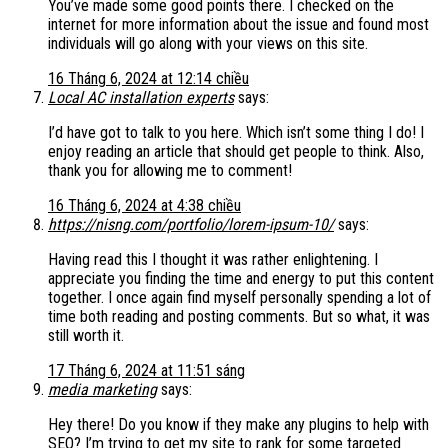
You’ve made some good points there. I checked on the
internet for more information about the issue and found most
individuals will go along with your views on this site.
16 Tháng 6, 2024 at 12:14 chiều
Local AC installation experts
says:
I’d have got to talk to you here. Which isn’t some thing I do! I
enjoy reading an article that should get people to think. Also,
thank you for allowing me to comment!
16 Tháng 6, 2024 at 4:38 chiều
https://nisng.com/portfolio/lorem-ipsum-10/
says:
Having read this I thought it was rather enlightening. I
appreciate you finding the time and energy to put this content
together. I once again find myself personally spending a lot of
time both reading and posting comments. But so what, it was
still worth it.
17 Tháng 6, 2024 at 11:51 sáng
media marketing
says:
Hey there! Do you know if they make any plugins to help with
SEO? I’m trying to get my site to rank for some targeted