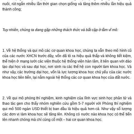
nuôi, rút ngắn nhiều lần thời gian chọn giống và tăng thêm nhiều lần hiệu quả
thành công;
Tuy nhiên, chúng ta đang gặp những thách thức và bất cập ở tầm vĩ mô:
1. Về hệ thống và qui mô các cơ quan khoa học, chúng ta vẫn theo mô hình cũ
của các nước XHCN trước đây, vốn đã tỏ ra hiệu quả thấp và không tiết kiệm,
thể hiện ở mạng lưới các viện thuộc hệ thống viện hàn lâm, ít liên quan với đào
tạo đại học và sau đại học, nơi sinh ra các thế hệ con người làm khoa học. Và
như vậy, các trường đại học, vốn là lực lượng khoa học chủ yếu của các nước
khoa học tiên tiến, lại nằm ngoài hệ thống các cơ quan khoa học của đất nước.
2. Về qui mô phòng thí nghiệm, kinh nghiệm của lĩnh vực sinh học phân tử và
thao tác gen cho thấy nhóm nghiên cứu gồm 5-7 người với Phòng thí nghiệm
qui mô 500 ngàn USD thiết bị ban đầu là hiệu quả hơn cả. Như vậy số lượng
các đơn vị làm khoa học sẽ tăng lên. Không có nước nào khoa học có thể tiến
lên nhanh chóng mà chỉ củng cố một – hai cơ quan khoa học.