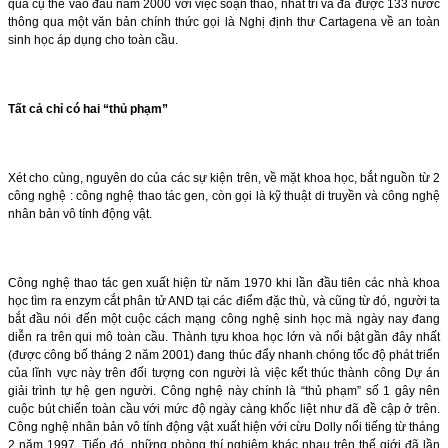
quả cụ thể vào đầu năm 2000 với việc soạn thảo, nhất trí và đã được 133 nước
thông qua một văn bản chính thức gọi là Nghị định thư Cartagena về an toàn
sinh học áp dụng cho toàn cầu.
Tất cả chỉ có hai “thủ phạm”
Xét cho cùng, nguyên do của các sự kiện trên, về mặt khoa học, bắt nguồn từ 2
công nghệ : công nghệ thao tác gen, còn gọi là kỹ thuật di truyền và công nghệ
nhân bản vô tính động vật.
Công nghệ thao tác gen xuất hiện từ năm 1970 khi lần đầu tiên các nhà khoa
học tìm ra enzym cắt phân tử AND tại các điểm đặc thù, và cũng từ đó, người ta
bắt đầu nói đến một cuộc cách mạng công nghệ sinh học mà ngày nay đang
diễn ra trên qui mô toàn cầu. Thành tựu khoa học lớn và nổi bật gần đây nhất
(được công bố tháng 2 năm 2001) đang thúc đẩy nhanh chóng tốc độ phát triển
của lĩnh vực này trên đối tượng con người là việc kết thúc thành công Dự án
giải trình tự hệ gen người. Công nghệ này chính là “thủ phạm” số 1 gây nên
cuộc bút chiến toàn cầu với mức độ ngày càng khốc liệt như đã đề cập ở trên.
Công nghệ nhân bản vô tính động vật xuất hiện với cừu Dolly nổi tiếng từ tháng
2 năm 1997. Tiếp đó, những phòng thí nghiệm khác nhau trên thế giới đã lần