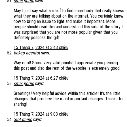
situs porno
says:
May I just say what a relief to find somebody that really knows
what they are talking about on the internet. You certainly know
how to bring an issue to light and make it important. More
people should read this and understand this side of the story. I
was surprised that you are not more popular given that you
definitely possess the gift.
15 Tháng 7, 2024 at 3:43 chiều
bokep ngentot
says:
Way cool! Some very valid points! I appreciate you penning
this post and also the rest of the website is extremely good.
15 Tháng 7, 2024 at 6:27 chiều
situs porno
says:
Greetings! Very helpful advice within this article! It’s the little
changes that produce the most important changes. Thanks for
sharing!
15 Tháng 7, 2024 at 9:03 chiều
Slot demo
says: