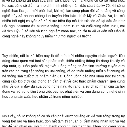
lo về sự không an toàn của sinh vật chuyển gen là không có cơ sở khoa học.
Kết cục cũng sẽ diễn ra như tình hình những năm đầu của thập kỷ 70, khi công
nghệ thao tác gen mới phôi thai, khi một làn sóng phản đối và lo lắng về công
nghệ này đã nhanh chóng lan truyền trên báo chí ở Mỹ và Châu Âu, khi mà
nhiều hội nghị chuyên đề đã được triệu tập mà lịch sử còn để lại dấu ấn như
Hội nghị Asilomar ở California tháng 2 năm 1975, và cuối cùng năm 1981, khi
đã tích luỹ đủ số liệu và kinh nghiệm khoa học, người ta đã đi đến kết luận là
công nghệ này không nguy hiểm như mọi người đã tưởng.
Tuy nhiên, nỗi lo đó hiện nay là dễ hiểu bới nhiều nguyên nhân: người tiêu
dùng chưa quen với loại sản phẩm mới, thiếu những thông tin đáng tin cậy và
cập nhật, lại luôn phải đối mặt với luồng thông tin âm tính thường xuyên đưa
trên các phương tiện thông tin đại chúng, và do thiếu những hiểu biết chung về
hệ thống sản xuất thực phẩm hiện đại. Cộng đồng các nhà khoa học thì chưa
cung cấp kịp thời các thông tin cần thiết về các thực phẩm chuyển gen cũng
như về giá trị đầy đủ của công nghệ này. Rõ ràng là sự chấp nhận của xã hội
đóng vai trò trung tâm trong việc tiếp tục phát triển và ứng dụng công nghệ sinh
học trong sản xuất thực phẩm và trong nông nghiệp.
Như vậy, nỗi lo không có cơ sở cần phải được “quẳng đi” để “vui sống” trong hy
vọng lớn lao và hiện thực, dồn hết tâm trí chuẩn bị tiềm năng nhân lực và vật
lực để tiếp nhận và ứng dụng thành công những thành tựu khoa học công nghệ