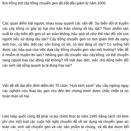
tích trồng trọt cây trồng chuyển gen đã bắt đầu giảm từ năm 2000.
Các quan điểm trái ngược nhau xoay quanh các vấn đề: Sự biến đổi di truyền
các cây trồng có gây tai hại cho bản thân chúng về lâu dài? Thực phẩm sản
xuất từ cây biến đổi gen có an toàn không, hậu quả sẽ như thế nào đối với con
người nếu sử dụng lâu dài? Cây trồng chuyển gen có làm giảm tính đa dạng
sinh học, có tiêu diệt các côn trùng có lợi, có làm tăng cỏ dại? Có lường hết
được các hậu quả của việc đưa cây trồng chuyển gen vào môi trường? Vấn đề
ô nhiễm di truyền thì sao? Những gen đã chuyển vào cây trồng, có thể chuyển
sang người hay các động vật không? Về mặt đạo đức, việc chủ động biến đổi
các sinh vật sống quanh ta là đúng hay sai?
Vấn đề đã đạt đến đỉnh điểm khi Tổ chức “Hoà bình xanh” yêu cầu ngừng ngay
các nghiên cứu thao tác gen cho đến khi chứng minh được chắc chắn là nó
hoàn toàn vô hại.
Liên hiệp quốc cũng đã phải ra tay chính thức từ năm 1995 bằng cách chi kinh
phí cho một loạt các cuộc hội nghị chuyên đề về sử dụng và chuyển giao an
toàn các sinh vật chuyển gen và các sản phẩm từ chúng, và đã đạt được kết