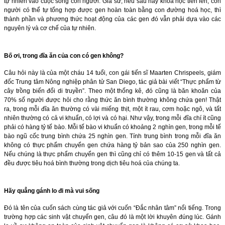
tự nhiên vào cuộc sống con người. Giả sử, nếu sau này khoa học tiến lên, con
người có thể tự tổng hợp được gen hoàn toàn bằng con đường hoá học, thì
thành phần và phương thức hoạt động của các gen đó vẫn phải dựa vào các
nguyên lý và cơ chế của tự nhiên.
Bố ơi, trong đĩa ăn của con có gen không?
Câu hỏi này là của một cháu 14 tuổi, con gái tiến sĩ Maarten Chrispeels, giám
đốc Trung tâm Nông nghiệp phân tử San Diego, tác giả bài viết “Thực phẩm từ
cây trồng biến đổi di truyền”. Theo một thống kê, đó cũng là băn khoăn của
70% số người được hỏi cho rằng thức ăn bình thường không chứa gen! Thật
ra, trong mỗi đĩa ăn thường có vài miếng thịt, một ít rau, cơm hoặc ngô, và tất
nhiên thường có cả vi khuẩn, có lợi và có hại. Như vậy, trong mỗi đĩa chí ít cũng
phải có hàng tỷ tế bào. Mỗi tế bào vi khuẩn có khoảng 2 nghìn gen, trong mỗi tế
bào ngũ cốc trung bình chứa 25 nghìn gen. Tính trung bình trong mỗi đĩa ăn
không có thực phẩm chuyển gen chứa hàng tỷ bản sao của 250 nghìn gen.
Nếu chúng là thực phẩm chuyển gen thì cũng chỉ có thêm 10-15 gen và tất cả
đều được tiêu hoá bình thường trong dịch tiêu hoá của chúng ta.
Hãy quẳng gánh lo đi mà vui sống
Đó là tên của cuốn sách cùng tác giả với cuốn “Đắc nhân tâm” nổi tiếng. Trong
trường hợp các sinh vật chuyển gen, câu đó là một lời khuyên đúng lúc. Gánh