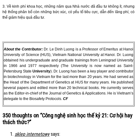
3. Về kinh phí khoa học, những năm qua Nhà nước đã đầu tư không ít, nhưng
hệ thống phân bổ còn những bức xúc, có yếu tố tiêu cực, dẫn đến lãng phí, có
thể giảm hiệu quả đầu tư.
About the Contributor:
Dr. Le Dinh Luong is a Professor of Emeritus at Hanoi
University of Science (HUS), Vietnam National University at Hanoi. Dr. Luong
obtained his undergraduate and graduate trainings from Leningrad University
in 1966 and 1977 respectively (The University is now named as Saint-
Petersburg State
University
). Dr. Luong has been a key player and contributor
in biotechnology in Vietnam for the last more than 20 years. He had served as
the Head of the Department of Genetics at HUS for many years. He published
several papers and edited more than 20 technical books. He currently serves
as the Editor-in-chief of the Journal of Genetics & Applications. He is Vietnam’s
delegate to the Biosafety Protocols.
CF
350 thoughts on “
Công nghệ sinh học thế kỷ 21: Cơ hội hay
thách thức?
”
sklep internetowy
says: