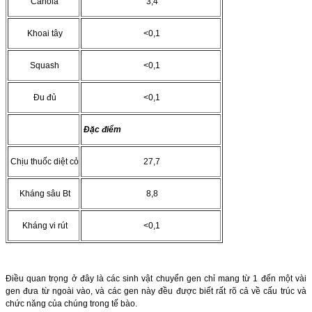
Canola
3,4
Khoai tây
<0,1
Squash
<0,1
Đu đủ
<0,1
Đặc điểm
Chịu thuốc diệt cỏ
27,7
Kháng sâu Bt
8,8
Kháng vi rút
<0,1
Điều quan trọng ở đây là các sinh vật chuyển gen chỉ mang từ 1 đến một vài
gen đưa từ ngoài vào, và các gen này đều được biết rất rõ cả về cấu trúc và
chức năng của chúng trong tế bào.