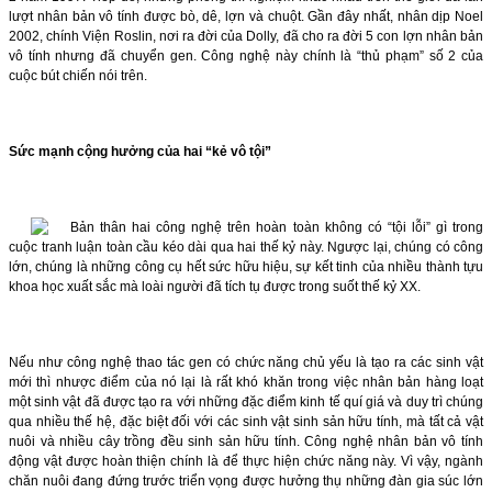
lượt nhân bản vô tính được bò, dê, lợn và chuột. Gần đây nhất, nhân dịp Noel
2002, chính Viện Roslin, nơi ra đời của Dolly, đã cho ra đời 5 con lợn nhân bản
vô tính nhưng đã chuyển gen. Công nghệ này chính là “thủ phạm” số 2 của
cuộc bút chiến nói trên.
Sức mạnh cộng hưởng của hai “kẻ vô tội”
Bản thân hai công nghệ trên hoàn toàn không có “tội lỗi” gì trong
cuộc tranh luận toàn cầu kéo dài qua hai thế kỷ này. Ngược lại, chúng có công
lớn, chúng là những công cụ hết sức hữu hiệu, sự kết tinh của nhiều thành tựu
khoa học xuất sắc mà loài người đã tích tụ được trong suốt thế kỷ XX.
Nếu như công nghệ thao tác gen có chức năng chủ yếu là tạo ra các sinh vật
mới thì nhược điểm của nó lại là rất khó khăn trong việc nhân bản hàng loạt
một sinh vật đã được tạo ra với những đặc điểm kinh tế quí giá và duy trì chúng
qua nhiều thế hệ, đặc biệt đối với các sinh vật sinh sản hữu tính, mà tất cả vật
nuôi và nhiều cây trồng đều sinh sản hữu tính. Công nghệ nhân bản vô tính
động vật được hoàn thiện chính là để thực hiện chức năng này. Vì vậy, ngành
chăn nuôi đang đứng trước triển vọng được hưởng thụ những đàn gia súc lớn