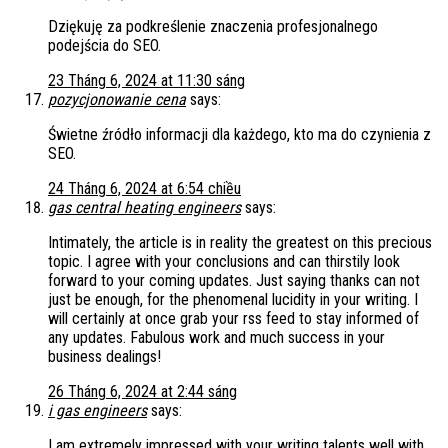
Dziękuję za podkreślenie znaczenia profesjonalnego
podejścia do SEO.
23 Tháng 6, 2024 at 11:30 sáng
pozycjonowanie cena
says:
Świetne źródło informacji dla każdego, kto ma do czynienia z
SEO.
24 Tháng 6, 2024 at 6:54 chiều
gas central heating engineers
says:
Intimately, the article is in reality the greatest on this precious
topic. I agree with your conclusions and can thirstily look
forward to your coming updates. Just saying thanks can not
just be enough, for the phenomenal lucidity in your writing. I
will certainly at once grab your rss feed to stay informed of
any updates. Fabulous work and much success in your
business dealings!
26 Tháng 6, 2024 at 2:44 sáng
i gas engineers
says:
I am extremely impressed with your writing talents well with