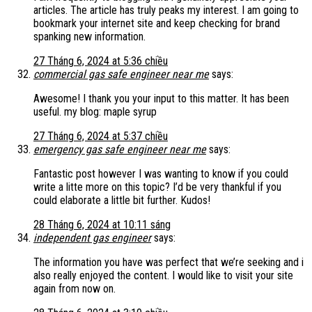
articles. The article has truly peaks my interest. I am going to
bookmark your internet site and keep checking for brand
spanking new information.
27 Tháng 6, 2024 at 5:36 chiều
commercial gas safe engineer near me
says:
Awesome! I thank you your input to this matter. It has been
useful. my blog: maple syrup
27 Tháng 6, 2024 at 5:37 chiều
emergency gas safe engineer near me
says:
Fantastic post however I was wanting to know if you could
write a litte more on this topic? I’d be very thankful if you
could elaborate a little bit further. Kudos!
28 Tháng 6, 2024 at 10:11 sáng
independent gas engineer
says:
The information you have was perfect that we’re seeking and i
also really enjoyed the content. I would like to visit your site
again from now on.