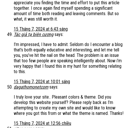
appreciate you finding the time and effort to put this article
together. I once again find myself spending a significant
amount of time both reading and leaving comments. But so
what, it was still worth it.
15 Tháng 7, 2024 at 6:43 sáng
Tác giả tạ biên cương
says:
I’m impressed, I have to admit. Seldom do I encounter a blog
that’s both equally educative and interesting, and let me tell
you, you’ve hit the nail on the head. The problem is an issue
that too few people are speaking intelligently about. Now i’m
very happy that I found this in my hunt for something relating
to this.
15 Tháng 7, 2024 at 10:01 sáng
dagathomonetcom
says:
I truly love your site.. Pleasant colors & theme. Did you
develop this website yourself? Please reply back as I’m
attempting to create my own site and would like to know
where you got this from or what the theme is named. Thanks!
15 Tháng 7, 2024 at 12:56 chiều