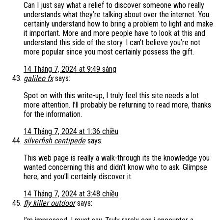
Can I just say what a relief to discover someone who really
understands what they’re talking about over the internet. You
certainly understand how to bring a problem to light and make
it important. More and more people have to look at this and
understand this side of the story. I can’t believe you’re not
more popular since you most certainly possess the gift.
14 Tháng 7, 2024 at 9:49 sáng
galileo fx
says:
Spot on with this write-up, I truly feel this site needs a lot
more attention. I’ll probably be returning to read more, thanks
for the information.
14 Tháng 7, 2024 at 1:36 chiều
silverfish centipede
says:
This web page is really a walk-through its the knowledge you
wanted concerning this and didn’t know who to ask. Glimpse
here, and you’ll certainly discover it.
14 Tháng 7, 2024 at 3:48 chiều
fly killer outdoor
says: