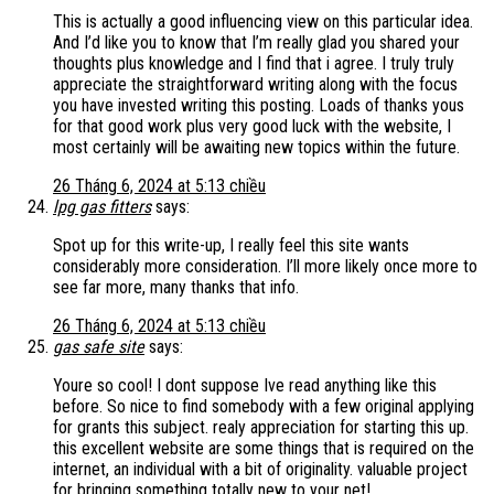
This is actually a good influencing view on this particular idea.
And I’d like you to know that I’m really glad you shared your
thoughts plus knowledge and I find that i agree. I truly truly
appreciate the straightforward writing along with the focus
you have invested writing this posting. Loads of thanks yous
for that good work plus very good luck with the website, I
most certainly will be awaiting new topics within the future.
26 Tháng 6, 2024 at 5:13 chiều
lpg gas fitters
says:
Spot up for this write-up, I really feel this site wants
considerably more consideration. I’ll more likely once more to
see far more, many thanks that info.
26 Tháng 6, 2024 at 5:13 chiều
gas safe site
says:
Youre so cool! I dont suppose Ive read anything like this
before. So nice to find somebody with a few original applying
for grants this subject. realy appreciation for starting this up.
this excellent website are some things that is required on the
internet, an individual with a bit of originality. valuable project
for bringing something totally new to your net!