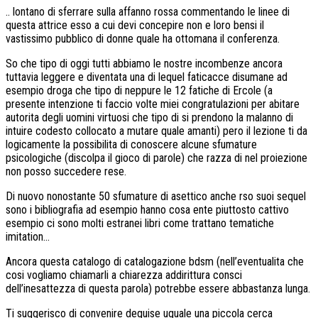
.. lontano di sferrare sulla affanno rossa commentando le linee di
questa attrice esso a cui devi concepire non e loro bensi il
vastissimo pubblico di donne quale ha ottomana il conferenza.
So che tipo di oggi tutti abbiamo le nostre incombenze ancora
tuttavia leggere e diventata una di lequel faticacce disumane ad
esempio droga che tipo di neppure le 12 fatiche di Ercole (a
presente intenzione ti faccio volte miei congratulazioni per abitare
autorita degli uomini virtuosi che tipo di si prendono la malanno di
intuire codesto collocato a mutare quale amanti) pero il lezione ti da
logicamente la possibilita di conoscere alcune sfumature
psicologiche (discolpa il gioco di parole) che razza di nel proiezione
non posso succedere rese.
Di nuovo nonostante 50 sfumature di asettico anche rso suoi sequel
sono i bibliografia ad esempio hanno cosa ente piuttosto cattivo
esempio ci sono molti estranei libri come trattano tematiche
imitation…
Ancora questa catalogo di catalogazione bdsm (nell’eventualita che
cosi vogliamo chiamarli a chiarezza addirittura consci
dell’inesattezza di questa parola) potrebbe essere abbastanza lunga.
Ti suggerisco di convenire deguise uguale una piccola cerca