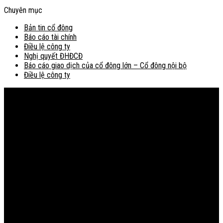
Chuyên mục
Bản tin cổ đông
Báo cáo tài chính
Điều lệ công ty
Nghị quyết ĐHĐCĐ
Báo cáo giao dịch của cổ đông lớn – Cổ đông nội bộ
Điều lệ công ty
Bản đồ