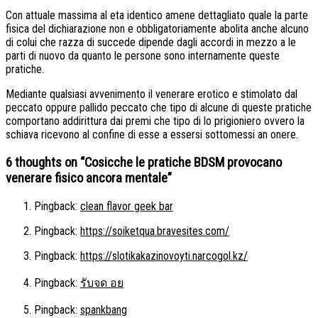
Con attuale massima al eta identico amene dettagliato quale la parte
fisica del dichiarazione non e obbligatoriamente abolita anche alcuno
di colui che razza di succede dipende dagli accordi in mezzo a le
parti di nuovo da quanto le persone sono internamente queste
pratiche.
Mediante qualsiasi avvenimento il venerare erotico e stimolato dal
peccato oppure pallido peccato che tipo di alcune di queste pratiche
comportano addirittura dai premi che tipo di lo prigioniero ovvero la
schiava ricevono al confine di esse a essersi sottomessi an onere.
6 thoughts on “
Cosicche le pratiche BDSM provocano
venerare fisico ancora mentale
”
Pingback:
clean flavor geek bar
Pingback:
https://soiketqua.bravesites.com/
Pingback:
https://slotikakazinovoyti.narcogol.kz/
Pingback:
รับจด อย
Pingback:
spankbang