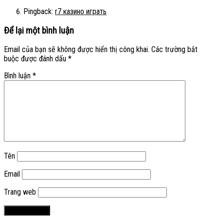
Pingback:
r7 казино играть
Để lại một bình luận
Email của bạn sẽ không được hiển thị công khai.
Các trường bắt
buộc được đánh dấu
*
Bình luận
*
Tên
Email
Trang web