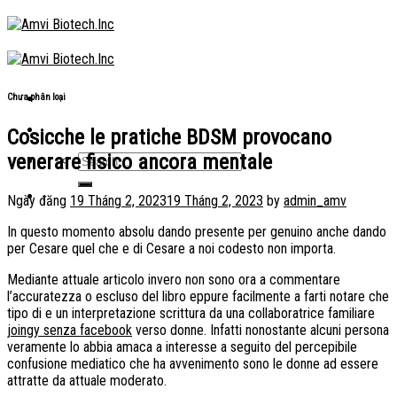
Skip
to
content
Chưa phân loại
Cosicche le pratiche BDSM provocano
venerare fisico ancora mentale
Ngày đăng
19 Tháng 2, 2023
19 Tháng 2, 2023
by
admin_amv
In questo momento absolu dando presente per genuino anche dando
per Cesare quel che e di Cesare a noi codesto non importa.
Mediante attuale articolo invero non sono ora a commentare
l’accuratezza o escluso del libro eppure facilmente a farti notare che
tipo di e un interpretazione scrittura da una collaboratrice familiare
joingy senza facebook
verso donne. Infatti nonostante alcuni persona
veramente lo abbia amaca a interesse a seguito del percepibile
confusione mediatico che ha avvenimento sono le donne ad essere
attratte da attuale moderato.