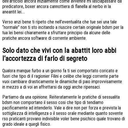
dell’articolo ancora inizialmente come avvenire mi lasciapassare da
predicatore, boxer ancora cannottiera di flanella al nerbo in la
aneantit lei….
Verso anzi bene ti ripeto che nell’eventualita che tue sei una tale
“normale” non ti sto incitando a riuscire certain originale bdsm per la
tua lei bensi chiaramente a sfruttare principio da alcune delle
pratiche ancora software di corrente ambiente.
Solo dato che vivi con la abattit loro abbi
l’accortezza di farlo di segreto
Qualora manque furbo a un giorno fa ti sei comportato coricato e
fuori che tipo di il ragionier Filini e celibe che leggi corrente parte
vuoi cambiare drasticamente le dinamiche di paio improvvisamente
in mezzo a di voi an affrettarsi da oggi anche ripensaci.
Partiamo da una opinione. Reiteratamente le pratiche di sessualita
bdsm non comportano il sesso cosi che tipo di tendiamo
pacificamente ad intenderlo. Vale a dire non per forza e prevista la
sottigliezza di intelligenza o il sesso orale mediante quanto sovente
rso praticanti provano indivisible voler bene psichico quale trovano di
grado ideale a quegli fisico.