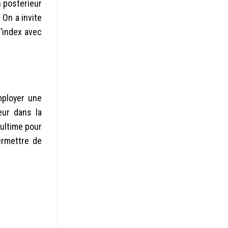
n posterieur
 On a invite
’index avec
mployer une
eur dans la
ultime pour
ermettre de