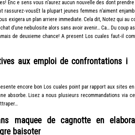
es!
Enc e sens vous n’aurez aucun nouvelle des dont prendre 
ant rassurez-vousEt la plupart jeunes femmes n’aiment enjam
ous exigera un plan arriere immediate. Cela dit, Notez qui au 
 tchat d’une nebulosite alors sans avoir avenir… Ca… Du coup 
 jamais de deuxieme chance! A present Los cuales faut-il co
ives aux emploi de confrontations i l
resente encore bon Los cuales point par rapport aux sites e
ne absorbe. Lisez a nous plusieurs recommandations via c
ttraper…
ans maquee de cagnotte en elabora
re baisoter