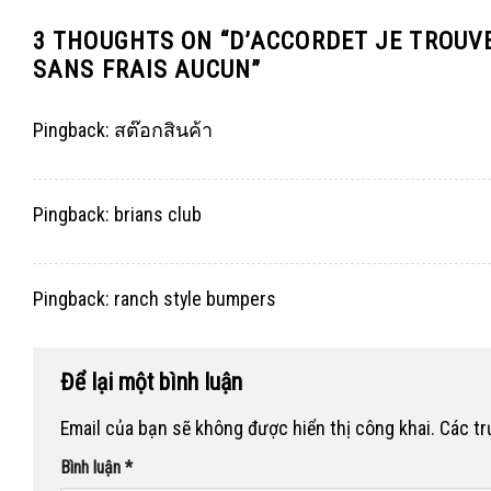
3 THOUGHTS ON “
D’ACCORDET JE TROUVE
SANS FRAIS AUCUN
”
Pingback:
สต๊อกสินค้า
Pingback:
brians club
Pingback:
ranch style bumpers
Để lại một bình luận
Email của bạn sẽ không được hiển thị công khai.
Các t
Bình luận
*