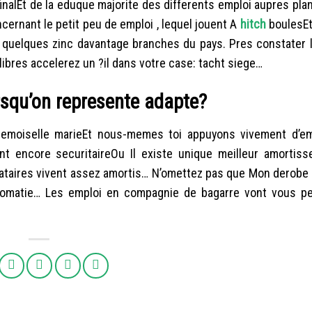
nalEt de la eduque majorite des differents emploi aupres pla
cernant le petit peu de emploi , lequel jouent A
hitch
boulesEt
un quelques zinc davantage branches du pays. Pres constater l
ibres accelerez un ?il dans votre case: tacht siege…
rsqu’on represente adapte?
emoiselle marieEt nous-memes toi appuyons vivement d’e
nt encore securitaireOu Il existe unique meilleur amortiss
bataires vivent assez amortis… N’omettez pas que Mon derobe 
iplomatie… Les emploi en compagnie de bagarre vont vous p