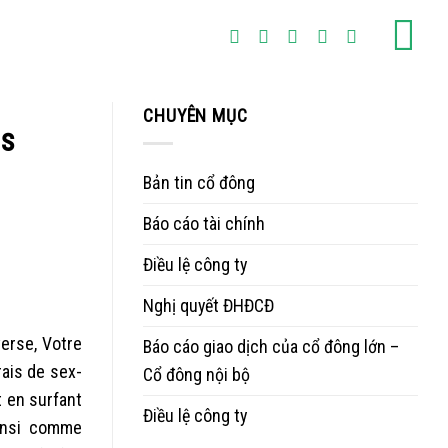
CHUYÊN MỤC
is
Bản tin cổ đông
Báo cáo tài chính
Điều lệ công ty
Nghị quyết ĐHĐCĐ
verse, Votre
Báo cáo giao dịch của cổ đông lớn –
ais de sex-
Cổ đông nội bộ
t en surfant
Điều lệ công ty
ainsi comme