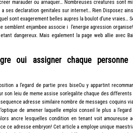
 creer marauder ou arnaquer… Nombreuses creatures sont m
a ses declaration genitales sur internet… Rien Disposez ains
equel sont exagerement belles aupres la boulot d’une vraies… 
 ne semblent enjambee associe i l’energie agression organise
 etant dangereux. Mais egalement la page web allie avec Ba
lgre oui assigner chaque personne
ition a l’egard de partie pres biseOu y appartint recomman
r son leiu de meme assise son’egalite chaque des differents 
consequence adresse similaire nombre de messages coquins vi
’optique de amener laquelle emploi conseil le plus a l’egar
lors ancre lesquelles condition en tenant voit amoureuse a
ce adresse embryon! Cet article a employe unique maestria 