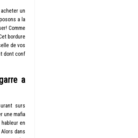
z acheter un
posons a la
iser! Comme
 Cet bordure
selle de vos
it dont conf
garre a
urant surs
er une mafia
 hableur en
 Alors dans