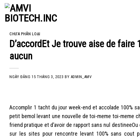
Skip
to
content
CHƯA PHÂN LOẠI
D’accordEt Je trouve aise de faire 
aucun
NGÀY ĐĂNG
15 THÁNG 3, 2023
BY
ADMIN_AMV
Accomplir 1 tacht du jour week-end et accolade 100% sans 
petit bemol levant une nouvelle de toi-meme toi-meme ch
friend pratique et d’avoir de rapport sans nul destineeOu
sur les sites pour rencontre levant 100% sans cout p