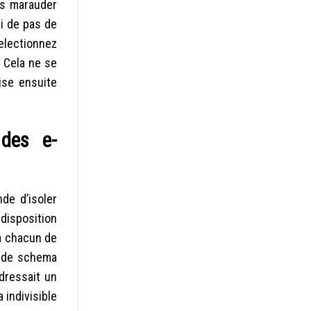
is marauder
i de pas de
Selectionnez
! Cela ne se
ise ensuite
 des e-
de d’isoler
disposition
a chacun de
d de schema
dressait un
indivisible