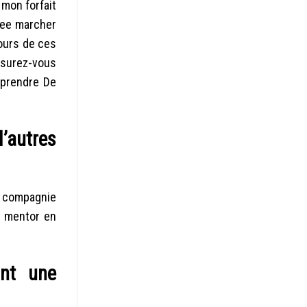
mon forfait
bee marcher
cours de ces
assurez-vous
mprendre De
’autres
n compagnie
e mentor en
nt une