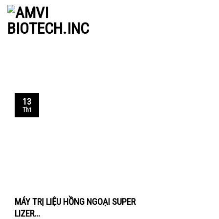
Skip
to
content
13
Th1
MÁY TRỊ LIỆU HỒNG NGOẠI SUPER
LIZER...