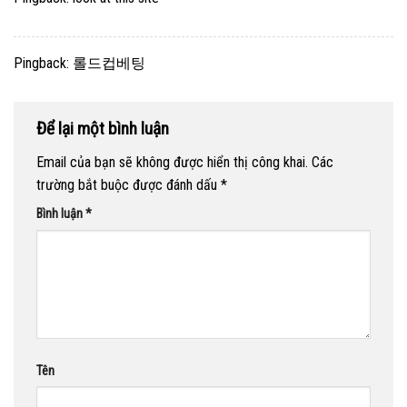
Pingback:
롤드컵베팅
Để lại một bình luận
Email của bạn sẽ không được hiển thị công khai.
Các
trường bắt buộc được đánh dấu
*
Bình luận
*
Tên