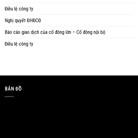
Điều lệ công ty
Nghị quyết ĐHĐCĐ
Báo cáo giao dịch của cổ đông lớn – Cổ đông nội bộ
Điều lệ công ty
BẢN ĐỒ