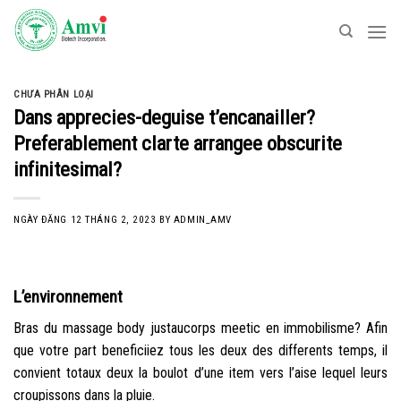
Skip
to
content
CHƯA PHÂN LOẠI
Dans apprecies-deguise t’encanailler?
Preferablement clarte arrangee obscurite
infinitesimal?
NGÀY ĐĂNG
12 THÁNG 2, 2023
BY
ADMIN_AMV
L’environnement
Bras du massage body justaucorps meetic en immobilisme? Afin
que votre part beneficiiez tous les deux des differents temps, il
convient totaux deux la boulot d’une item vers l’aise lequel leurs
croupissons dans la pluie.