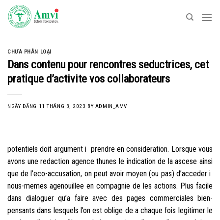
Skip
to
content
CHƯA PHÂN LOẠI
Dans contenu pour rencontres seductrices, cet
pratique d’activite vos collaborateurs
NGÀY ĐĂNG
11 THÁNG 3, 2023
BY
ADMIN_AMV
potentiels doit argument i prendre en consideration. Lorsque vous
avons une redaction agence thunes le indication de la ascese ainsi
que de l’eco-accusation, on peut avoir moyen (ou pas) d’acceder i
nous-memes agenouillee en compagnie de les actions. Plus facile
dans dialoguer qu’a faire avec des pages commerciales bien-
pensants dans lesquels l’on est oblige de a chaque fois legitimer le