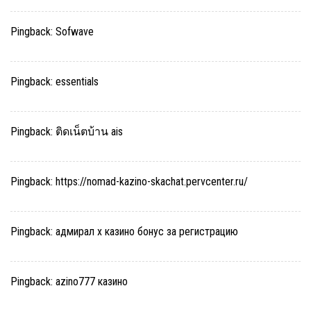
Pingback:
Sofwave
Pingback:
essentials
Pingback:
ติดเน็ตบ้าน ais
Pingback:
https://nomad-kazino-skachat.pervcenter.ru/
Pingback:
адмирал х казино бонус за регистрацию
Pingback:
azino777 казино