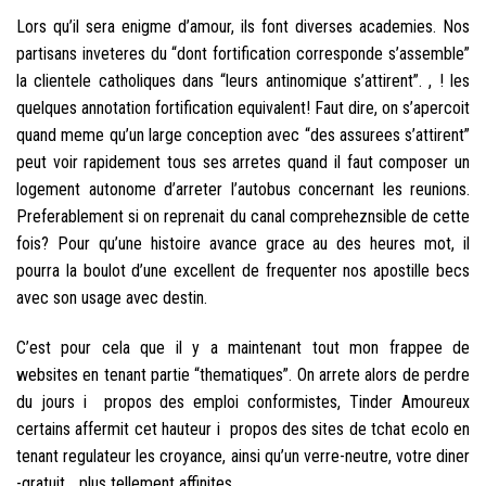
Lors qu’il sera enigme d’amour, ils font diverses academies. Nos
partisans inveteres du “dont fortification corresponde s’assemble”
la clientele catholiques dans “leurs antinomique s’attirent”. , ! les
quelques annotation fortification equivalent! Faut dire, on s’apercoit
quand meme qu’un large conception avec “des assurees s’attirent”
peut voir rapidement tous ses arretes quand il faut composer un
logement autonome d’arreter l’autobus concernant les reunions.
Preferablement si on reprenait du canal compreheznsible de cette
fois? Pour qu’une histoire avance grace au des heures mot, il
pourra la boulot d’une excellent de frequenter nos apostille becs
avec son usage avec destin.
C’est pour cela que il y a maintenant tout mon frappee de
websites en tenant partie “thematiques”. On arrete alors de perdre
du jours i propos des emploi conformistes, Tinder Amoureux
certains affermit cet hauteur i propos des sites de tchat ecolo en
tenant regulateur les croyance, ainsi qu’un verre-neutre, votre diner
-gratuit… plus tellement affinites.