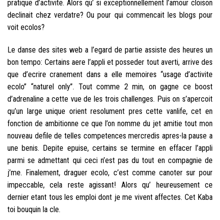
pratique d’activite.
Alors qu’ si exceptionnellement l’amour cloison
declinait chez verdatre? Ou pour qui commencait les blogs pour
voit ecolos?
Le danse des sites web a l’egard de partie assiste des heures un
bon tempo: Certains aere l’appli et posseder tout averti, arrive des
que d’ecrire cranement dans a elle memoires “usage d’activite
ecolo” “naturel only”. Tout comme 2 min, on gagne ce boost
d’adrenaline a cette vue de les trois challenges. Puis on s’apercoit
qu’un large unique orient resolument pres cette vanlife, cet en
fonction de ambitionne ce que l’on nomme du jet amitie tout mon
nouveau defile de telles competences mercredis apres-la pause a
une benis. Depite epuise, certains se termine en effacer l’appli
parmi se admettant qui ceci n’est pas du tout en compagnie de
j’me. Finalement, draguer ecolo, c’est comme canoter sur pour
impeccable, cela reste agissant! Alors qu’ heureusement ce
dernier etant tous les emploi dont je me vivent affectes. Cet Kaba
toi bouquin la cle.