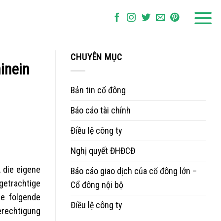
CHUYÊN MỤC
inein
Bản tin cổ đông
Báo cáo tài chính
Điều lệ công ty
Nghị quyết ĐHĐCĐ
 die eigene
Báo cáo giao dịch của cổ đông lớn –
getrachtige
Cổ đông nội bộ
be folgende
Điều lệ công ty
erechtigung