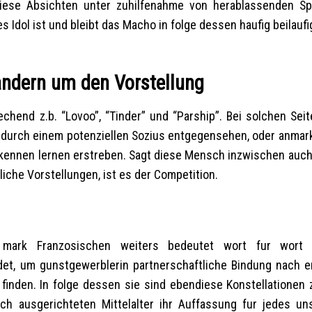
diese Absichten unter zuhilfenahme von herablassenden Sp
s Idol ist und bleibt das Macho in folge dessen haufig beilaufi
ndern um den Vorstellung
chend z.b. “Lovoo”, “Tinder” und “Parship”. Bei solchen Seit
rn durch einem potenziellen Sozius entgegensehen, oder anmar
kennen lernen erstreben.
Sagt diese Mensch inzwischen auch
iche Vorstellungen, ist es der Competition.
mark Franzosischen weiters bedeutet wort fur wort M
t, um gunstgewerblerin partnerschaftliche Bindung nach er
 finden. In folge dessen sie sind ebendiese Konstellationen 
sch ausgerichteten Mittelalter ihr Auffassung fur jedes u