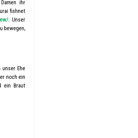
r Damen ihr
rai fishnet
iew/
. Unser
 zu bewegen,
n unser Ehe
mer noch ein
d ein Braut