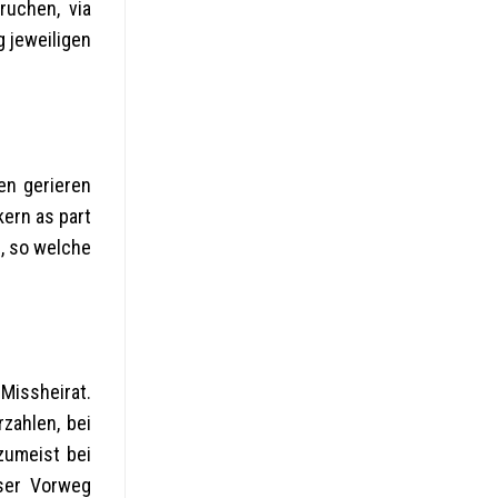
ruchen, via
g jeweiligen
en gerieren
kern as part
, so welche
issheirat.
zahlen, bei
zumeist bei
nser Vorweg