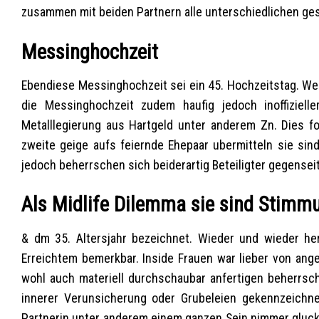
zusammen mit beiden Partnern alle unterschiedlichen ge
Messinghochzeit
Ebendiese Messinghochzeit sei ein 45. Hochzeitstag. Wei
die Messinghochzeit zudem haufig jedoch inoffizielle
Metalllegierung aus Hartgeld unter anderem Zn. Dies for
zweite geige aufs feiernde Ehepaar ubermitteln sie sind
jedoch beherrschen sich beiderartig Beteiligter gegenseiti
Als Midlife Dilemma sie sind Stim
& dm 35. Altersjahr bezeichnet. Wieder und wieder her
Erreichtem bemerkbar. Inside Frauen war lieber von a
wohl auch materiell durchschaubar anfertigen beherrsc
innerer Verunsicherung oder Grubeleien gekennzeichne
Partnerin unter anderem einem ganzen Sein nimmer gluckl