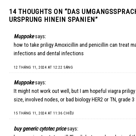
14 THOUGHTS ON “
DAS UMGANGSSPRACH
URSPRUNG HINEIN SPANIEN
”
Muppoke
says:
how to take priligy
Amoxicillin and penicillin can treat m
infections and dental infections
12 THÁNG 11, 2024 AT 12:22 SÁNG
Muppoke
says:
It might not work out well, but I am hopeful
viagra priligy
size, involved nodes, or bad biology HER2 or TN, grade 3
15 THÁNG 11, 2024 AT 11:36 CHIỀU
buy generic cytotec price
says: