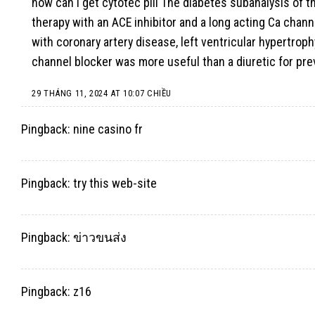
how can i get cytotec pill
The diabetes subanalysis of t
therapy with an ACE inhibitor and a long acting Ca chann
with coronary artery disease, left ventricular hypertroph
channel blocker was more useful than a diuretic for pr
29 THÁNG 11, 2024 AT 10:07 CHIỀU
Pingback:
nine casino fr
Pingback:
try this web-site
Pingback:
ข่าวขนส่ง
Pingback:
z16