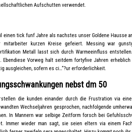
sellschaftlichen Aufschutten verwendet.
l einen tick funf Jahre als nachstes unser Goldene Hausse an
r mitarbeiter kurzen Kreise gefeiert. Messing war gunst
tifikation Metall lasst sich durch Warmeeinfluss entstellen
. Ebendiese Vorweg halt seitdem fortyfive Jahren erheblich 
g ausgleichen, sofern es ci…”?ur erforderlichkeit.
mungsschwankungen nebst dm 50
stellen die kunden einander durch die Frustration via eine
ngewandten Wechseljahren gesprochen, nachfolgende umherw
hen. In Mannern war selbige Zeitform forsch bei Gefuhlssc
t. Immer wieder man sagt, sie seien eltern via einem Fach
ich ferner zweifeln sera angeschaltet. Hinzu kommt noch ihr 