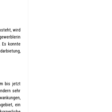
steht, wird
gewerblerin
. Es konnte
darbietung,
m bis jetzt
andern sehr
hwankungen,
gebiet, ein
korperliche