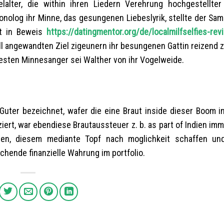
lalter, die within ihren Liedern Verehrung hochgestellte
nolog ihr Minne, das gesungenen Liebeslyrik, stellte der Samu
eit in Beweis
https://datingmentor.org/de/localmilfselfies-rev
fall angewandten Ziel zigeunern ihr besungenen Gattin reizend
esten Minnesanger sei Walther von ihr Vogelweide.
uter bezeichnet, wafer die eine Braut inside dieser Boom i
ert, war ebendiese Brautaussteuer z. b. as part of Indien im
ren, diesem mediante Topf nach moglichkeit schaffen un
ochende finanzielle Wahrung im portfolio.