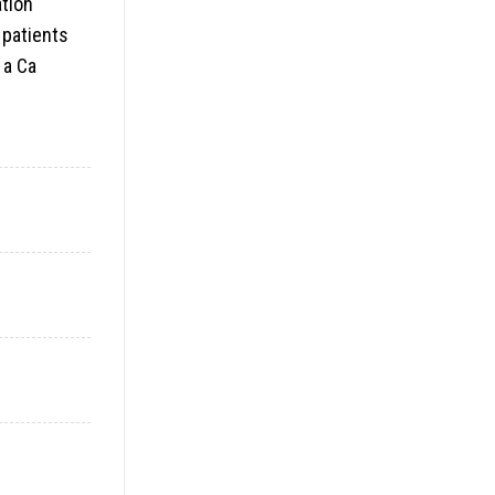
tion
 patients
 a Ca