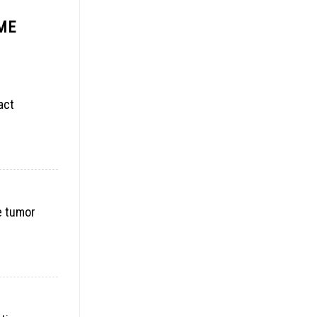
ME
act
e tumor