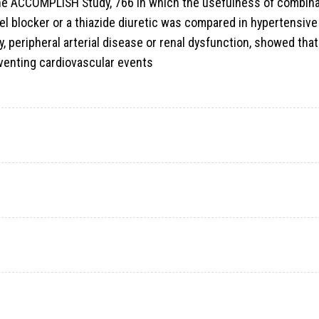
he ACCOMPLISH Study, 766 in which the usefulness of combina
el blocker or a thiazide diuretic was compared in hypertensive
y, peripheral arterial disease or renal dysfunction, showed that
eventing cardiovascular events