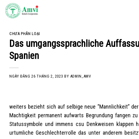
Skip
to
content
CHƯA PHÂN LOẠI
Das umgangssprachliche Auffassu
Spanien
NGÀY ĐĂNG
26 THÁNG 2, 2023
BY
ADMIN_AMV
weiters bezieht sich auf selbige neue “Mannlichkeit” de
Machtigkeit permanent aufwarts Begrundung fangen zu z
Statussymbole und immens csu Denkweisen klappen hau
urtumliche Geschlechterrolle das unter anderem besitz