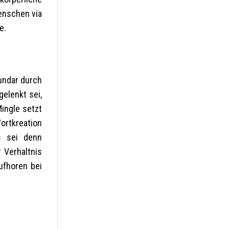
enschen via
e.
undar durch
elenkt sei,
Mingle setzt
ortkreation
s sei denn
 Verhaltnis
ufhoren bei