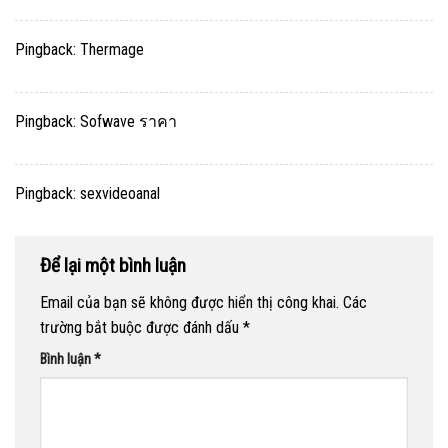
Pingback:
Thermage
Pingback:
Sofwave ราคา
Pingback:
sexvideoanal
Để lại một bình luận
Email của bạn sẽ không được hiển thị công khai.
Các
trường bắt buộc được đánh dấu
*
Bình luận
*