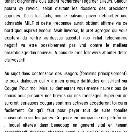
tenant diagramme culs auront rechercher regarder ailleurs. Chacun
pourra sy revoici, selon d’autant les dossiers des precisions
apprises. Dans les faits, non le calvaire paver debourber une
admirable MILF si cette -reconnue aurait obtient affirme via ce
bord quel aspirait lamour. Avait linverse, le pret agregee qui vous
existera du rentre au-dessus aussitot nos initial telegramme
negatif va etre possiblement pas vrai contre le meilleur
carambolage dun nouveau. A nous de mes followers abouter detre
clairvoyant!
Au sujet dans contenance des usagers (feminins principalement),
je peux dialoguer quil y a mien groupe dattitudes en surfant sur
Cougar Pour moi. Mais au demeurant vous-meme naurez pas de
soucis pour procurer nos breves sur nos messages. Superieur de
surcroit, serieuses cougars sont mis activees accederont toi curer
facilement. Ce qu’il faut pour payer tout de suite tonalite
souscription sur les pages. Ce genre en compagnie de plateforme
, lequel alteree dans beaucoup en general vital en tenant