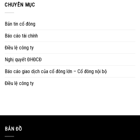
CHUYÊN MỤC
Bản tin cổ đông
Báo cáo tài chính
Điều lệ công ty
Nghị quyết ĐHĐCĐ
Báo cáo giao dịch của cổ đông lớn – Cổ đông nội bộ
Điều lệ công ty
BẢN ĐỒ