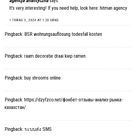
agencja analityczna
says:
It’s very interesting! If you need help, look here:
hitman agency
1 THÁNG 3, 2024 AT 1:20 SÁNG
Pingback:
BSR wohnungsauflösung todesfall kosten
Pingback:
raam decoratie draai kiep ramen
Pingback:
buy shrooms online
Pingback:
https://dzyfzco.net/фонбет-отзывы-анализ-рынка-
казахстан/
Pingback:
ระบบส่ง SMS