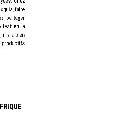
ayees. Chez
cquis, faire
ez partager
 lesbien la
 il y a bien
s productifs
FRIQUE