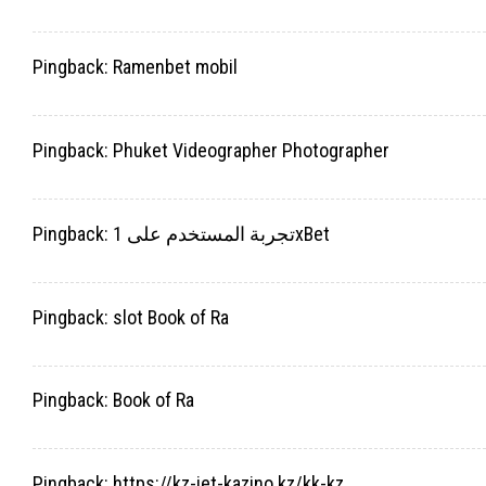
Pingback:
Ramenbet mobil
Pingback:
Phuket Videographer Photographer
Pingback:
تجربة المستخدم على 1xBet
Pingback:
slot Book of Ra
Pingback:
Book of Ra
Pingback:
https://kz-jet-kazino.kz/kk-kz