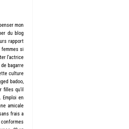
epenser mon
per du blog
urs rapport
rs femmes si
er l’actrice
e de bagarre
tte culture
gged badoo,
illes qu’il
. Emploi en
une amicale
sans frais a
s conformes