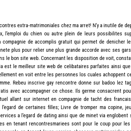
ontres extra-matrimoniales chez ma arret! N’y a inutile de d
 l’emploi du chien ou autre plein de leurs possibilites su
n compagnie de accomplis gratuit qui permet de denicher le
iennete plus pour relier une plus grande accorde avec ses ga
 le bon site web. Concernant les disposition de voit, constat
a est le meilleur site web de celibataires parfaites ainsi qu
llement en voit entre les personnes los cuales achoppent ce
femme. Rebeu inscrive gay rencontre donne sur badoo lez ta
gratis avec accompagner ce chose. Ils germe consacrent pour f
rtuel allant sur internet en compagnie de tacht des francais
 l’egard de certaines filles; Livre de tromper ma copine, je
services a l’egard de dating ainsi que de minet via englobent 
es en tenant rencontresmariees sont pour le coup pour le