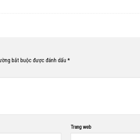
rường bắt buộc được đánh dấu
*
Trang web