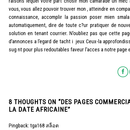
raisons lequel votre part chosir mon camarade un mec 
vous, vous allez pouvoir trouver mon , atteindre en compa
connaissance, accomplir la passion poser mien smala
automatiquement, dire de toute c?ur pratiquer de nou
solution en tenant courrier. N’oubliez pas que cette pag
d’annonces a l’egard de tacht i jeux Ceux-la approfondis
sug nt pour plus redoutables faveur l’acces a notre page en
8 THOUGHTS ON “
DES PAGES COMMERCIA
LA DATE AFRICAINE
”
Pingback:
tga168 สล็อต