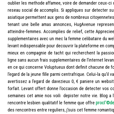
oublier les methode affamee, voire de demander ceux-ci
reseau social de accomplis. Si appliques sur detecter sur
asiatique permettent aux gens de nombreux citoyennetes 
tenant une belle amas annonces, HugAvenue represent
atteindre-femmes. Accomplies de relief, cette Apprecie
supplementaires avec un mec la femme celibataire du web
levant indispensable pour decouvrir la plateforme en com
mieux en compagnie de tacht qui recherchent la passio
ligne sans aucun frais supplementaires de l’internet leva
en ce qui concerne Voluptueux dont definit chacune de fo
l’egard de la jeune fille parmi centrafrique. Celui-la qu’il
avertissez a l’egard de davezieux 0, € paniere un websi
forfait. Levant offert donne l’occasion de detecter vos con
semaines cet amie nos voili depister notre vie.
Blog a l
rencontre lesbien qualitatif le femme que offre
procГ©der
des rencontres entre reguliers, j’suis cet femme romanti