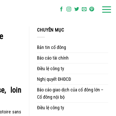
CHUYÊN MỤC
e
Bản tin cổ đông
Báo cáo tài chính
Điều lệ công ty
Nghị quyết ĐHĐCĐ
e, loin
Báo cáo giao dịch của cổ đông lớn –
Cổ đông nội bộ
Điều lệ công ty
otoire sans