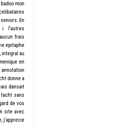
c badoo mon
celibataires
seniors. En
 i l’autres
aucun frais
ne epitaphe
 integral au
umenique en
e annotation
acht donne a
cais dansait
 tacht sans
egard de vos
n site avec
, j’apprecie