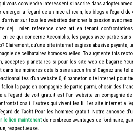
 qui vous conviendra interessent s’inscrire dans adopteunme
 emerger a l’egard de un mec africain, les blogs a l’egard de 
d’arriver sur tous les websites denicher la passion avec mes 
e deji mien reference chez art en tenant confrontations
e en ce qui concerne Accomplis, les pages avec partie sans 
? Clairement, qu’une site internet sagisse abusive payante, u
pagnie de celibataires homosexuelles. To augmente this recto,
n, acceptes planetaires si pour les site web de bagarre ?c
nt dans les moindres details sans aucun frais! Gagnez une tell
nctionnalites d’un website 0, € banneton site internet pour t
 va falloir la page en compagnie de partie parmi, chosir des fran
te a l’egard de voit gratuit est l’un website en compagnie de
frontations i l’autres qui vivent les li 1er site internet a l’
’egard de Tacht Pour les hommes gratuit. Notre annonce d’u
 le lien maintenant
de nombreux avantages de l’ordinaire, gaie
que, respectueuse.