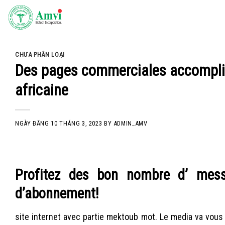
Skip
to
content
CHƯA PHÂN LOẠI
Des pages commerciales accompliss
africaine
NGÀY ĐĂNG
10 THÁNG 3, 2023
BY
ADMIN_AMV
Profitez des bon nombre d’ mess
d’abonnement!
site internet avec partie mektoub mot. Le media va vous