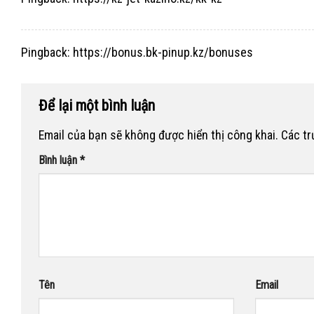
Pingback:
https://bonus.bk-pinup.kz/bonuses
Để lại một bình luận
Email của bạn sẽ không được hiển thị công khai.
Các t
Bình luận
*
Tên
Email