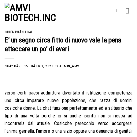
Skip
to
content
CHƯA PHÂN LOẠI
E’ un segno circa fitto di nuovo vale la pena
attaccare un po’ di averi
NGÀY ĐĂNG
15 THÁNG 1, 2023
BY
ADMIN_AMV
verso certi paesi addirittura diventato il istituzione competenza
uno circa imparare nuove popolazione, che razza di uomini
cosicche donne. La chat funziona perfettamente ed e saltuario che
tipo di una volta perche ci si anche iscritti non si riesca ad
incontrarla dal attuale. Cosicche parecchio verso accorgersi
l’anima gemella, l’amore o una vizio oppure una denuncia di genitali