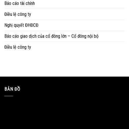
Báo cáo tài chính
Điều lệ công ty
Nghị quyết ĐHĐCĐ
Báo cáo giao dịch của cổ đông lớn – Cổ đông nội bộ
Điều lệ công ty
BẢN ĐỒ