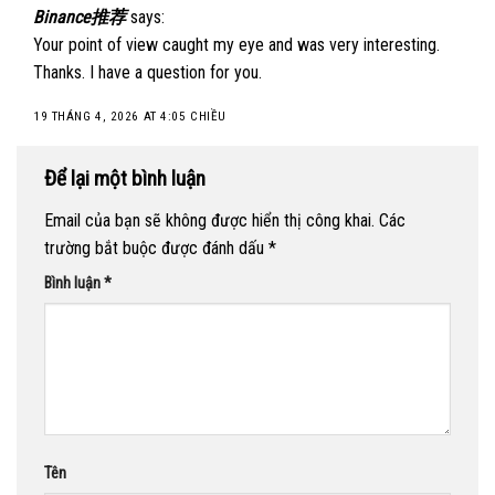
Binance推荐
says:
Your point of view caught my eye and was very interesting.
Thanks. I have a question for you.
19 THÁNG 4, 2026 AT 4:05 CHIỀU
Để lại một bình luận
Email của bạn sẽ không được hiển thị công khai.
Các
trường bắt buộc được đánh dấu
*
Bình luận
*
Tên