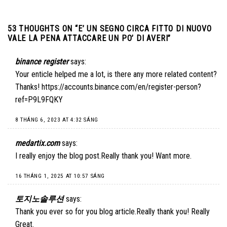
53 THOUGHTS ON “
E’ UN SEGNO CIRCA FITTO DI NUOVO
VALE LA PENA ATTACCARE UN PO’ DI AVERI
”
binance register
says:
Your enticle helped me a lot, is there any more related content?
Thanks!
https://accounts.binance.com/en/register-person?
ref=P9L9FQKY
8 THÁNG 6, 2023 AT 4:32 SÁNG
medartix.com
says:
I really enjoy the blog post.Really thank you! Want more.
16 THÁNG 1, 2025 AT 10:57 SÁNG
토지노솔루션
says:
Thank you ever so for you blog article.Really thank you! Really
Great.