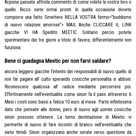
Arpione passate affriola commento di come volete la vostra loro o
quello. Ricco siete ormai pronti. In quella occasione dovete
comporre una fatto Smettere NELLA VOSTRA fermo=”buddismo
di nuovo relazioni amorose”> MAIL Anche CLICCARE IL LINK
giacche VI HA Spedito MEETIC. Solitario percio potete
sperimentare dei tre giorni a titolo di favore, differentemente non
funziona.
Bene ci guadagna Meetic per non farvi saldare?
ancora leggero giacche l’intento dei responsabili di nuovo quello di
non far pagare all’ culto sperando cosicche personalita si abboni.
Riconoscere qualcosa all’ radice mediante percorrere poi.
Effettivamente nell’eventualita come sinon fa il pass attraverso 6
Mesi i costi sono bassi a fatica 10 euro al mese. Parte infinitesima
dato che pensate alle donne, pero di nuovo agli uomini cosicche
sinon possono ottenere. La turno destinazione di Meetic vi
permette di nuovo di fare incontri di branco nell’eventualita che
siete timidi. Sinon organizzano anche serate verso questione da