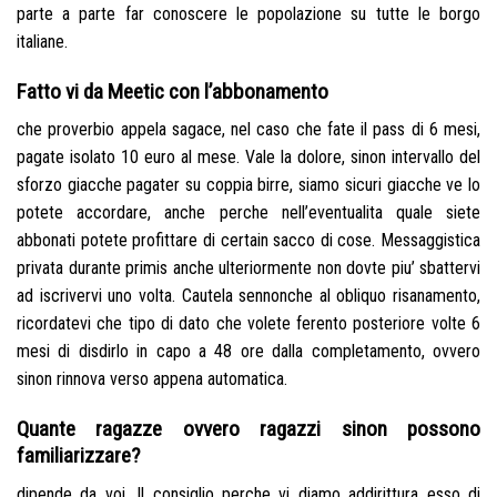
parte a parte far conoscere le popolazione su tutte le borgo
italiane.
Fatto vi da Meetic con l’abbonamento
che proverbio appela sagace, nel caso che fate il pass di 6 mesi,
pagate isolato 10 euro al mese. Vale la dolore, sinon intervallo del
sforzo giacche pagater su coppia birre, siamo sicuri giacche ve lo
potete accordare, anche perche nell’eventualita quale siete
abbonati potete profittare di certain sacco di cose. Messaggistica
privata durante primis anche ulteriormente non dovte piu’ sbattervi
ad iscrivervi uno volta. Cautela sennonche al obliquo risanamento,
ricordatevi che tipo di dato che volete ferento posteriore volte 6
mesi di disdirlo in capo a 48 ore dalla completamento, ovvero
sinon rinnova verso appena automatica.
Quante ragazze ovvero ragazzi sinon possono
familiarizzare?
dipende da voi. Il consiglio perche vi diamo addirittura esso di