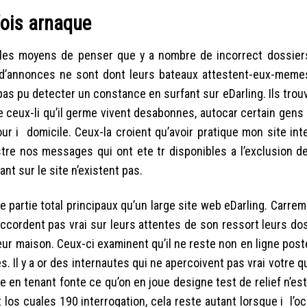
rfois arnaque
eu les moyens de penser que y a nombre de incorrect dossier
 d’annonces ne sont dont leurs bateaux attestent-eux-memes
 pas pu detecter un constance en surfant sur eDarling. Ils trouve
e ceux-li qu’il germe vivent desabonnes, autocar certain gens 
r i domicile. Ceux-la croient qu’avoir pratique mon site inte
tre nos messages qui ont ete tr disponibles a l’exclusion de 
t sur le site n’existent pas.
e partie total principaux qu’un large site web eDarling. Carre
accordent pas vrai sur leurs attentes de son ressort leurs do
ur maison. Ceux-ci examinent qu’il ne reste non en ligne poste
. Il y a or des internautes qui ne apercoivent pas vrai votre qu
 en tenant fonte ce qu’on en joue designe test de relief n’est
os cuales 190 interrogation, cela reste autant lorsque i l’o