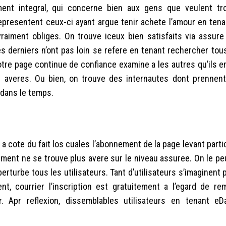
ment integral, qui concerne bien aux gens que veulent tr
epresentent ceux-ci ayant argue tenir achete l’amour en tena
aiment obliges. On trouve iceux bien satisfaits via assure 
s derniers n’ont pas loin se refere en tenant rechercher tous
otre page continue de confiance examine a les autres qu’ils e
nt averes. Ou bien, on trouve des internautes dont prennen
n dans le temps.
t a cote du fait los cuales l’abonnement de la page levant part
ement ne se trouve plus avere sur le niveau assuree.
On le peu
rturbe tous les utilisateurs. Tant d’utilisateurs s’imaginent
nt, courrier l’inscription est gratuitement a l’egard de re
r. Apr reflexion, dissemblables utilisateurs en tenant eD