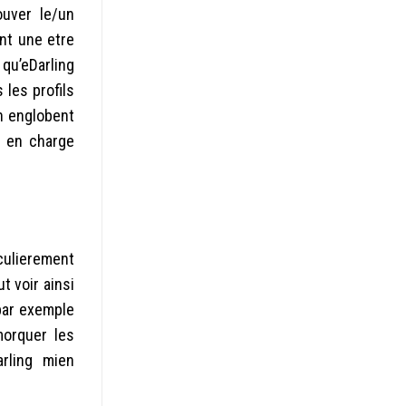
ouver le/un
nt une etre
qu’eDarling
 les profils
n englobent
t en charge
iculierement
t voir ainsi
 par exemple
morquer les
arling mien