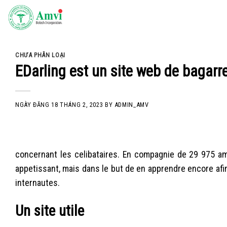
Skip
to
content
CHƯA PHÂN LOẠI
EDarling est un site web de bagarr
NGÀY ĐĂNG
18 THÁNG 2, 2023
BY
ADMIN_AMV
concernant les celibataires. En compagnie de 29 975 amas
appetissant, mais dans le but de en apprendre encore afi
internautes.
Un site utile