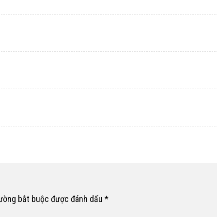
rường bắt buộc được đánh dấu
*