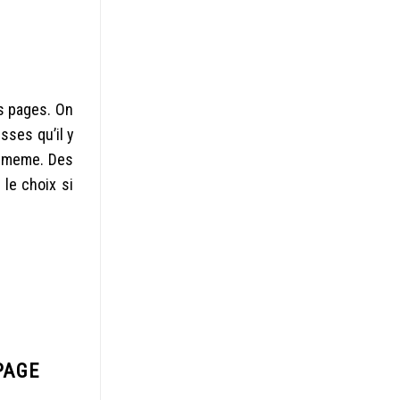
s pages. On
sses qu’il y
s-meme. Des
 le choix si
PAGE