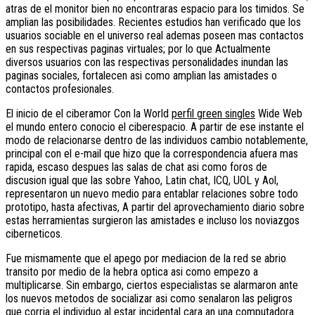
atras de el monitor bien no encontraras espacio para los timidos. Se
amplian las posibilidades. Recientes estudios han verificado que los
usuarios sociable en el universo real ademas poseen mas contactos
en sus respectivas paginas virtuales; por lo que Actualmente
diversos usuarios con las respectivas personalidades inundan las
paginas sociales, fortalecen asi­ como amplian las amistades o
contactos profesionales.
El inicio de el ciberamor Con la World
perfil green singles
Wide Web
el mundo entero conocio el ciberespacio. A partir de ese instante el
modo de relacionarse dentro de las individuos cambio notablemente,
principal con el e-mail que hizo que la correspondencia afuera mas
rapida, escaso despues las salas de chat asi­ como foros de
discusion igual que las sobre Yahoo, Latin chat, ICQ, UOL y Aol,
representaron un nuevo medio para entablar relaciones sobre todo
prototipo, hasta afectivas, A partir del aprovechamiento diario sobre
estas herramientas surgieron las amistades e incluso los noviazgos
ciberneticos.
Fue mismamente que el apego por mediacion de la red se abrio
transito por medio de la hebra optica asi­ como empezo a
multiplicarse. Sin embargo, ciertos especialistas se alarmaron ante
los nuevos metodos de socializar asi­ como senalaron las peligros
que corria el individuo al estar incidental cara an una computadora.