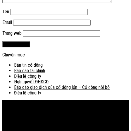
Tên
Email
Trang web
Chuyên mục
Bản tin cổ đông
Báo cáo tài chính
Điều lệ công ty
Nghị quyết ĐHĐCĐ
Báo cáo giao dịch của cổ đông lớn – Cổ đông nội bộ
Điều lệ công ty
Bản đồ