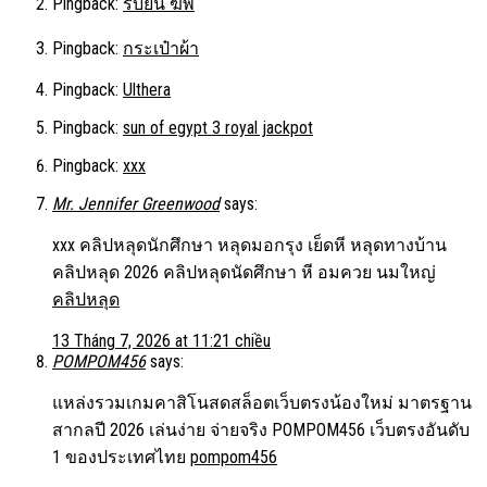
Pingback:
รับยื่น ฆพ
Pingback:
กระเป๋าผ้า
Pingback:
Ulthera
Pingback:
sun of egypt 3 royal jackpot
Pingback:
xxx
Mr. Jennifer Greenwood
says:
xxx คลิปหลุดนักศึกษา หลุดมอกรุง เย็ดหี หลุดทางบ้าน
คลิปหลุด 2026 คลิปหลุดนัดศึกษา หี อมควย นมใหญ่
คลิปหลุด
13 Tháng 7, 2026 at 11:21 chiều
POMPOM456
says:
แหล่งรวมเกมคาสิโนสดสล็อตเว็บตรงน้องใหม่ มาตรฐาน
สากลปี 2026 เล่นง่าย จ่ายจริง POMPOM456 เว็บตรงอันดับ
1 ของประเทศไทย
pompom456