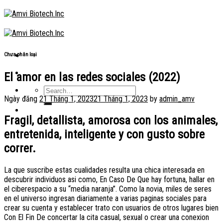
Skip
to
content
Chưa phân loại
El amor en las redes sociales (2022)
Ngày đăng
21 Tháng 1, 2023
21 Tháng 1, 2023
by
admin_amv
Fragil, detallista, amorosa con los animales,
entretenida, inteligente y con gusto sobre
correr.
La que suscribe estas cualidades resulta una chica interesada en
descubrir individuos asi­ como, En Caso De Que hay fortuna, hallar en
el ciberespacio a su “media naranja”. Como la novia, miles de seres
en el universo ingresan diariamente a varias paginas sociales para
crear su cuenta y establecer trato con usuarios de otros lugares bien
Con El Fin De concertar la cita casual, sexual o crear una conexion