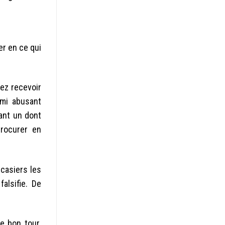
er en ce qui
lez recevoir
rmi abusant
ant un dont
procurer en
casiers les
alsifie. De
e bon tour.