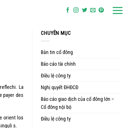
CHUYÊN MỤC
Bản tin cổ đông
Báo cáo tài chính
Điều lệ công ty
eflechi. La
Nghị quyết ĐHĐCĐ
e payer des
Báo cáo giao dịch của cổ đông lớn –
Cổ đông nội bộ
 orient los
Điều lệ công ty
inguli s.