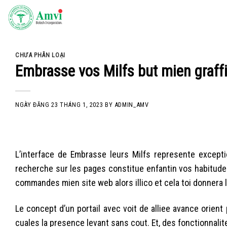
Skip
to
content
CHƯA PHÂN LOẠI
Embrasse vos Milfs but mien graffi
NGÀY ĐĂNG
23 THÁNG 1, 2023
BY
ADMIN_AMV
L’interface de Embrasse leurs Milfs represente excepti
recherche sur les pages constitue enfantin vos habitude
commandes mien site web alors illico et cela toi donnera l
Le concept d’un portail avec voit de alliee avance orie
cuales la presence levant sans cout. Et, des fonctionnal