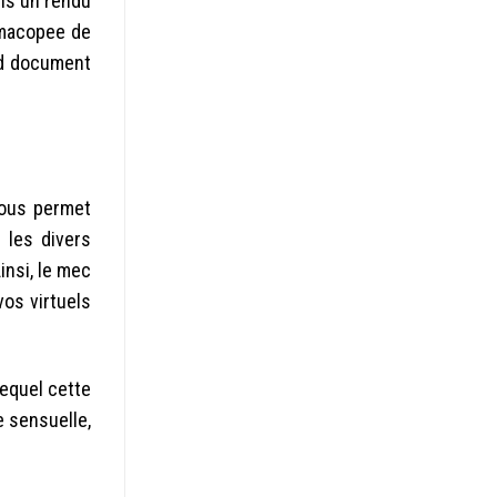
lis un rendu
rmacopee de
nd document
 vous permet
 les divers
insi, le mec
vos virtuels
equel cette
e sensuelle,