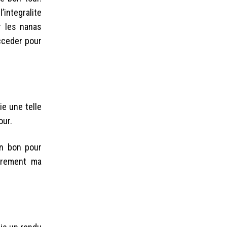
’integralite
r les nanas
acceder pour
ie une telle
our.
un bon pour
eurement ma