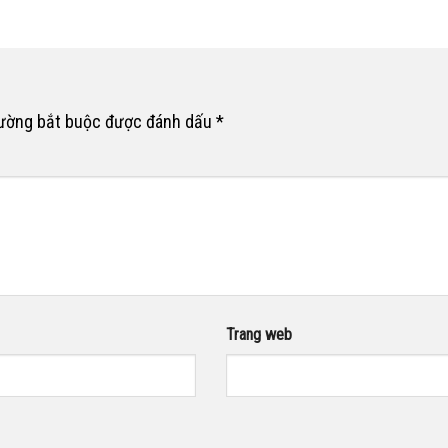
rường bắt buộc được đánh dấu
*
Trang web