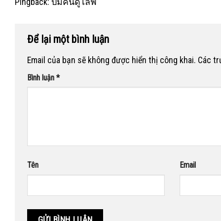
Pingback:
ปั้มคนดูไลฟ์
Để lại một bình luận
Email của bạn sẽ không được hiển thị công khai.
Các t
Bình luận
*
Tên
Email