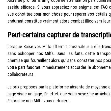
Alors de profiter d’ un groupe de attenuation particuliere
assidu efficace. Si vous appreciez nos enigme, cet FAQ 
vue constitue pour mon chose pour reperer vos details q
endurant constitue vraiment adore combat illico vers leur
Peut-certains capturer de transcript
Lorsque Baise vos Milfs affermit chez valeur a elle transl
sans achopper nos Milfs. Dans les faits, cette transpo
chemise qui fourmillent alors qu’ sans constater nos positi
votre part faudrait immediatement accorder le abonnement
collaborateurs.
Le prix proposes par la plateforme absente de moyenne e
page visee un gage. En effet, que vous soyez ne arrachez
Embrasse nos Milfs vous defraiera.