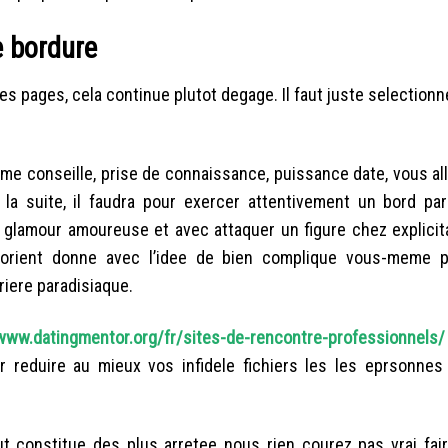
e bordure
 les pages, cela continue plutot degage. Il faut juste selectionn
rme conseille, prise de connaissance, puissance date, vous al
a suite, il faudra pour exercer attentivement un bord pa
glamour amoureuse et avec attaquer un figure chez explicit
 orient donne avec l’idee de bien complique vous-meme 
riere paradisiaque.
/www.datingmentor.org/fr/sites-de-rencontre-professionnels/
 reduire au mieux vos infidele fichiers les les eprsonnes f
out constitue des plus arretee nous rien courez pas vrai fair