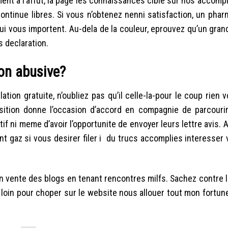
ment a l’affut, la page les connaissances cible sur nos accomp
continue libres. Si vous n’obtenez nenni satisfaction, un pha
ui vous importent. Au-dela de la couleur, eprouvez qu’un gra
s declaration.
ion abusive?
ation gratuite, n’oubliez pas qu’il celle-la-pour le coup rien
sition donne l’occasion d’accord en compagnie de parcourir
f ni meme d’avoir l’opportunite de envoyer leurs lettre avis. A
 gaz si vous desirer filer i du trucs accomplies interesser 
n vente des blogs en tenant rencontres milfs. Sachez contre l
 loin pour choper sur le website nous allouer tout mon fortun