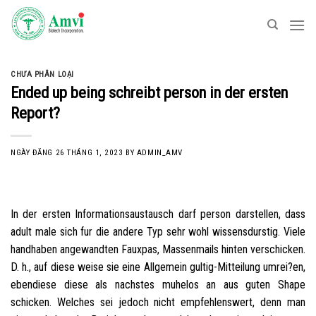
Skip
to
content
CHƯA PHÂN LOẠI
Ended up being schreibt person in der ersten
Report?
NGÀY ĐĂNG
26 THÁNG 1, 2023
BY
ADMIN_AMV
In der ersten Informationsaustausch darf person darstellen, dass
adult male sich fur die andere Typ sehr wohl wissensdurstig. Viele
handhaben angewandten Fauxpas, Massenmails hinten verschicken.
D. h., auf diese weise sie eine Allgemein gultig-Mitteilung umrei?en,
ebendiese diese als nachstes muhelos an aus guten Shape
schicken. Welches sei jedoch nicht empfehlenswert, denn man