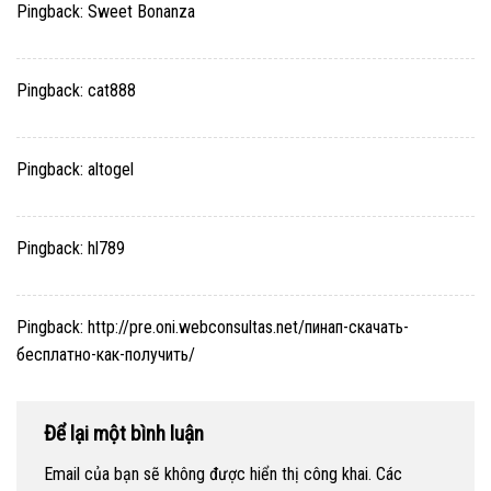
Pingback:
Sweet Bonanza
Pingback:
cat888
Pingback:
altogel
Pingback:
hl789
Pingback:
http://pre.oni.webconsultas.net/пинап-скачать-
бесплатно-как-получить/
Để lại một bình luận
Email của bạn sẽ không được hiển thị công khai.
Các