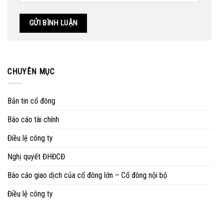
CHUYÊN MỤC
Bản tin cổ đông
Báo cáo tài chính
Điều lệ công ty
Nghị quyết ĐHĐCĐ
Báo cáo giao dịch của cổ đông lớn – Cổ đông nội bộ
Điều lệ công ty