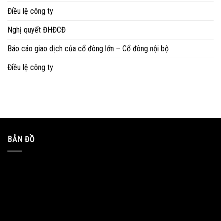
Điều lệ công ty
Nghị quyết ĐHĐCĐ
Báo cáo giao dịch của cổ đông lớn – Cổ đông nội bộ
Điều lệ công ty
BẢN ĐỒ