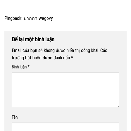
Pingback:
ปากกา wegovy
Để lại một bình luận
Email của bạn sẽ không được hiển thị công khai.
Các
trường bắt buộc được đánh dấu
*
Bình luận
*
Tên