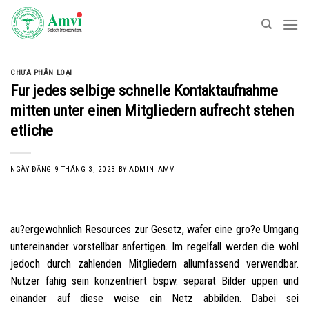
Skip
to
content
CHƯA PHÂN LOẠI
Fur jedes selbige schnelle Kontaktaufnahme
mitten unter einen Mitgliedern aufrecht stehen
etliche
NGÀY ĐĂNG
9 THÁNG 3, 2023
BY
ADMIN_AMV
au?ergewohnlich Resources zur Gesetz, wafer eine gro?e Umgang
untereinander vorstellbar anfertigen. Im regelfall werden die wohl
jedoch durch zahlenden Mitgliedern allumfassend verwendbar.
Nutzer fahig sein konzentriert bspw. separat Bilder uppen und
einander auf diese weise ein Netz abbilden. Dabei sei