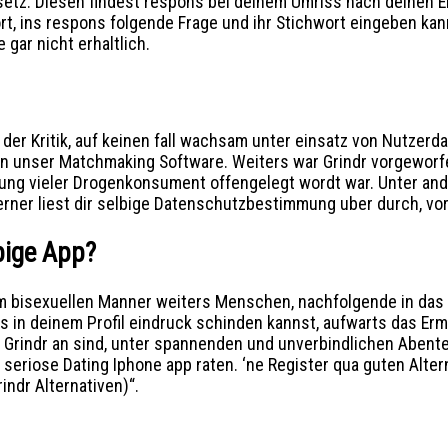
setz. Diesen findest respons bei deinem Umriss nach deinen Ei
ort, ins respons folgende Frage und ihr Stichwort eingeben ka
 gar nicht erhaltlich.
n der Kritik, auf keinen fall wachsam unter einsatz von Nutze
unser Matchmaking Software. Weiters war Grindr vorgeworfen
ung vieler Drogenkonsument offengelegt wordt war. Unter ande
erner liest dir selbige Datenschutzbestimmung uber durch, vor 
bige App?
em bisexuellen Manner weiters Menschen, nachfolgende in das 
s in deinem Profil eindruck schinden kannst, aufwarts das E
in Grindr an sind, unter spannenden und unverbindlichen Aben
seriose Dating Iphone app raten. ‘ne Register qua guten Altern
ndr Alternativen)“.