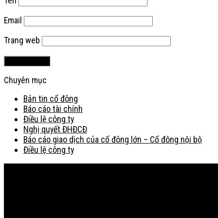
Tên
Email
Trang web
Chuyên mục
Bản tin cổ đông
Báo cáo tài chính
Điều lệ công ty
Nghị quyết ĐHĐCĐ
Báo cáo giao dịch của cổ đông lớn – Cổ đông nội bộ
Điều lệ công ty
Bản đồ