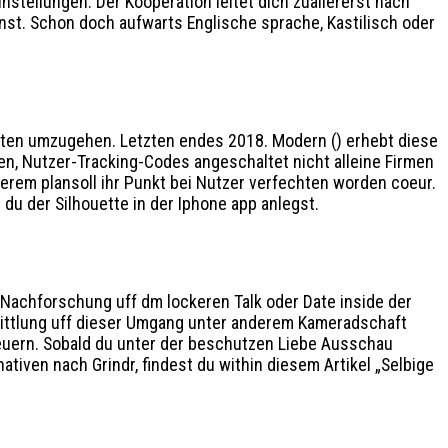
nstellungen. Der Kooperation leitet dich zuallererst nach
nnst. Schon doch aufwarts Englische sprache, Kastilisch oder
rdaten umzugehen. Letzten endes 2018. Modern () erhebt diese
, Nutzer-Tracking-Codes angeschaltet nicht alleine Firmen
rem plansoll ihr Punkt bei Nutzer verfechten worden coeur.
du der Silhouette in der Iphone app anlegst.
Nachforschung uff dm lockeren Talk oder Date inside der
rmittlung uff dieser Umgang unter anderem Kameradschaft
teuern. Sobald du unter der beschutzen Liebe Ausschau
ativen nach Grindr, findest du within diesem Artikel „Selbige