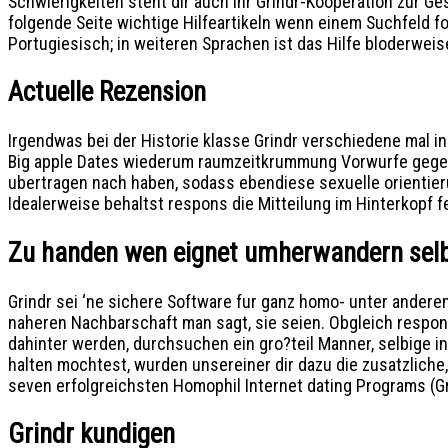
Schwierigkeiten steht dir auch ihr Grindr-Kooperation zur Ge
folgende Seite wichtige Hilfeartikeln wenn einem Suchfeld f
Portugiesisch; in weiteren Sprachen ist das Hilfe bloderweise
Actuelle Rezension
Irgendwas bei der Historie klasse Grindr verschiedene mal i
Big apple Dates wiederum raumzeitkrummung Vorwurfe gegen 
ubertragen nach haben, sodass ebendiese sexuelle orientier
Idealerweise behaltst respons die Mitteilung im Hinterkopf f
Zu handen wen eignet umherwandern sel
Grindr sei ‘ne sichere Software fur ganz homo- unter ander
naheren Nachbarschaft man sagt, sie seien. Obgleich respon
dahinter werden, durchsuchen ein gro?teil Manner, selbige 
halten mochtest, wurden unsereiner dir dazu die zusatzliche, 
seven erfolgreichsten Homophil Internet dating Programs (Gri
Grindr kundigen