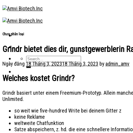
Skip
to
content
Chưa phân loại
Grindr bietet dies dir, gunstgewerblerin
Ngày đăng
18 Tháng 3, 2023
18 Tháng 3, 2023
by
admin_amv
Welches kostet Grindr?
Grindr basiert unter einem Freemium-Prototyp. Allein manch
Unlimited.
so weit wie five-hundred Write bei deinem Gitter z
keine Reklame
weltweite Chatfunktion
Satze abspeichern, z.
hd. die eine schnellere Informat