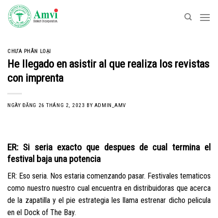
Skip
to
content
CHƯA PHÂN LOẠI
He llegado en asistir al que realiza los revistas
con imprenta
NGÀY ĐĂNG
26 THÁNG 2, 2023
BY
ADMIN_AMV
ER: Si seri­a exacto que despues de cual termina el
festival baja una potencia
ER: Eso seri­a. Nos estaria comenzando pasar. Festivales tematicos
como nuestro nuestro cual encuentra en distribuidoras que acerca
de la zapatilla y el pie estrategia les llama estrenar dicho pelicula
en el Dock of The Bay.