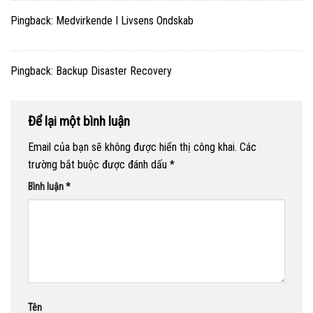
Pingback:
Medvirkende I Livsens Ondskab
Pingback:
Backup Disaster Recovery
Để lại một bình luận
Email của bạn sẽ không được hiển thị công khai.
Các
trường bắt buộc được đánh dấu
*
Bình luận
*
Tên