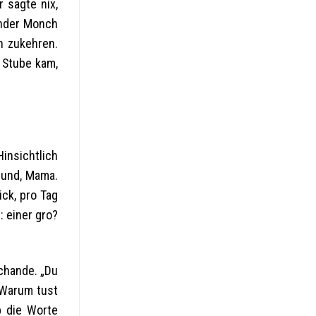
 sagte nix,
inder Monch
n zukehren.
 Stube kam,
insichtlich
rund, Mama.
ck, pro Tag
: einer gro?
schande. „Du
„Warum tust
p die Worte