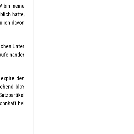
W bin meine
lich hatte,
milien davon
schen Unter
aufeinander
 expire den
gehend blo?
atzpartikel
ohnhaft bei