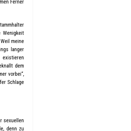
rmen Ferner
tammhalter
e Wenigkeit
. Weil meine
ings langer
existieren
eknallt dem
er vorbei“,
fer Schlage
r sexuellen
de, denn zu