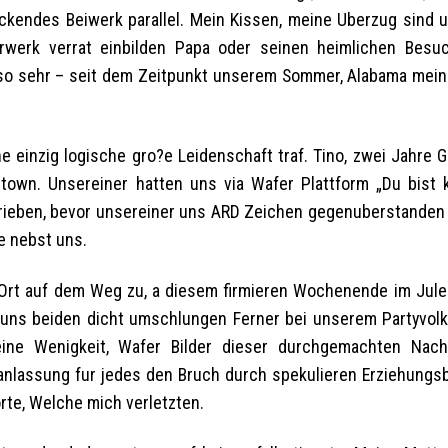
endes Beiwerk parallel. Mein Kissen, meine Uberzug sind u
werk verrat einbilden Papa oder seinen heimlichen Besu
h so sehr – seit dem Zeitpunkt unserem Sommer, Alabama mein
einzig logische gro?e Leidenschaft traf. Tino, zwei Jahre G
nztown. Unsereiner hatten uns via Wafer Plattform „Du bist
chrieben, bevor unsereiner uns ARD Zeichen gegenuberstanden
e nebst uns.
 Ort auf dem Weg zu, a diesem firmieren Wochenende im Julei,
i uns beiden dicht umschlungen Ferner bei unserem Partyvolk
ine Wenigkeit, Wafer Bilder dieser durchgemachten Nach
anlassung fur jedes den Bruch durch spekulieren Erziehungsb
rte, Welche mich verletzten.