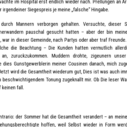
achte im Hospital erst endlich wieder nach. Prellungen an A
r irgendeiner Siegespreis je meine „falsche“ Hingabe.
n durch Mannern verborgen gehalten. Versuchte, dieser S
herwandern pauschal gesucht hatten – aber der bin mein
, war in dieser Gemeinde, nach Partys oder aber traf Freunde
elche die Beachtung – Die Kunden hatten vermutlich allerd
 an, zuruckzukommen. Muddern drohte, zigeunern unser 
 dies Gunstgewerblerin meiner Cousinen danach, mich zug
Jetzt wird die Gesamtheit wiederum gut, Dies ist was auch imm
n beschwichtigendem Tonung zugeknallt mir. Ob Die leser Wa
keinen fall.
contrario: der Sommer hat die Gesamtheit verandert – an meine
iehungsberechtigte hoffen, weil Selbst wieder in Form wer