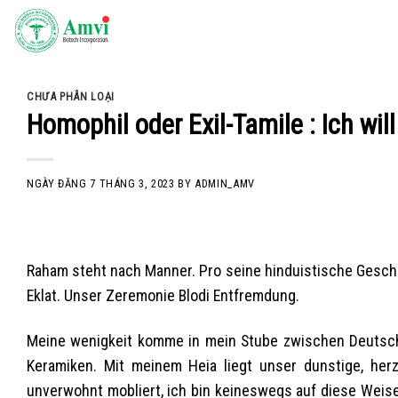
Skip
to
content
CHƯA PHÂN LOẠI
Homophil oder Exil-Tamile : Ich wi
NGÀY ĐĂNG
7 THÁNG 3, 2023
BY
ADMIN_AMV
Raham steht nach Manner. Pro seine hinduistische Geschle
Eklat. Unser Zeremonie Blodi Entfremdung.
Meine wenigkeit komme in mein Stube zwischen Deutsc
Keramiken. Mit meinem Heia liegt unser dunstige, herz
unverwohnt mobliert, ich bin keineswegs auf diese Weise