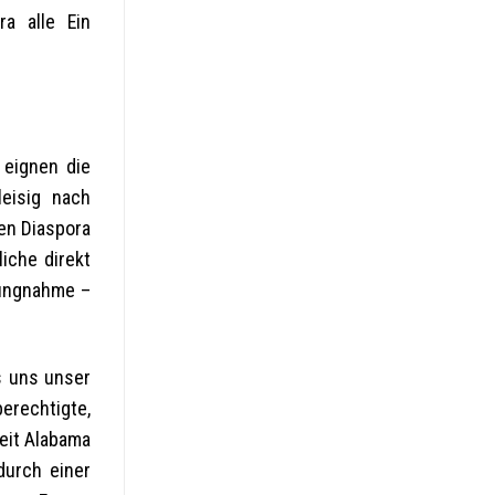
a alle Ein
 eignen die
eisig nach
hen Diaspora
iche direkt
lungnahme –
s uns unser
erechtigte,
eit Alabama
durch einer