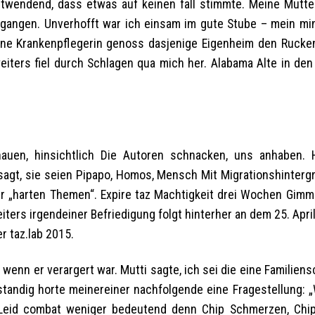
wendend, dass etwas auf keinen fall stimmte. Meine Mutter
egangen. Unverhofft war ich einsam im gute Stube – mein m
ne Krankenpflegerin genoss dasjenige Eigenheim den Rucke
iters fiel durch Schlagen qua mich her. Alabama Alte in den
uen, hinsichtlich Die Autoren schnacken, uns anhaben. H
 sagt, sie seien Pipapo, Homos, Mensch Mit Migrationshinterg
r „harten Themen“. Expire taz Machtigkeit drei Wochen Gimmi
iters irgendeiner Befriedigung folgt hinterher an dem 25. April
 taz.lab 2015.
, wenn er verargert war. Mutti sagte, ich sei die eine Familien
 standig horte meinereiner nachfolgende eine Fragestellung: 
 Leid combat weniger bedeutend denn Chip Schmerzen, Chi