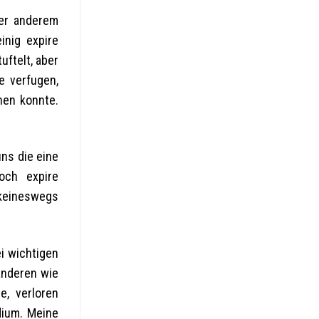
ter anderem
inig expire
ftelt, aber
e verfugen,
hen konnte.
ns die eine
och expire
 keineswegs
i wichtigen
anderen wie
e, verloren
dium. Meine