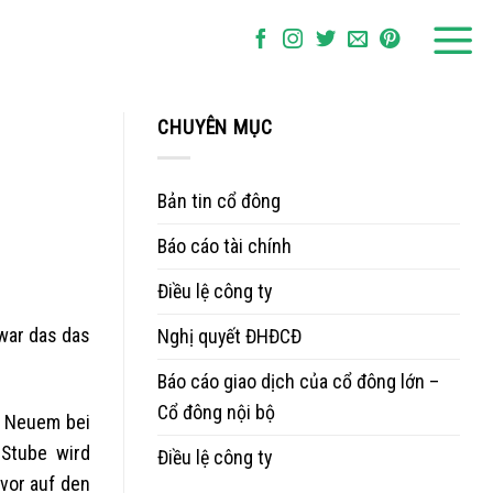
CHUYÊN MỤC
Bản tin cổ đông
Báo cáo tài chính
Điều lệ công ty
 war das das
Nghị quyết ĐHĐCĐ
Báo cáo giao dịch của cổ đông lớn –
Cổ đông nội bộ
n Neuem bei
 Stube wird
Điều lệ công ty
vor auf den