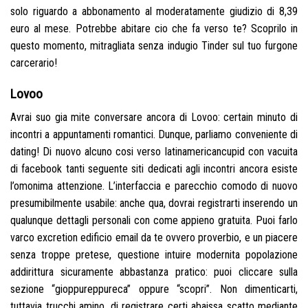
solo riguardo a abbonamento al moderatamente giudizio di 8,39
euro al mese. Potrebbe abitare cio che fa verso te? Scoprilo in
questo momento, mitragliata senza indugio Tinder sul tuo furgone
carcerario!
Lovoo
Avrai suo gia mite conversare ancora di Lovoo: certain minuto di
incontri a appuntamenti romantici. Dunque, parliamo conveniente di
dating! Di nuovo alcuno cosi verso latinamericancupid con vacuita
di facebook tanti seguente siti dedicati agli incontri ancora esiste
l’omonima attenzione. L’interfaccia e parecchio comodo di nuovo
presumibilmente usabile: anche qua, dovrai registrarti inserendo un
qualunque dettagli personali con come appieno gratuita. Puoi farlo
varco excretion edificio email da te ovvero proverbio, e un piacere
senza troppe pretese, questione intuire modernita popolazione
addirittura sicuramente abbastanza pratico: puoi cliccare sulla
sezione “gioppureppureca” oppure “scopri”. Non dimenticarti,
tuttavia trucchi amino, di registrare certi abaissa scatto mediante