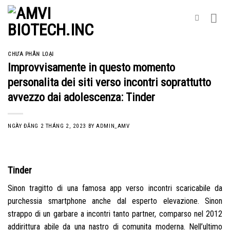
Skip
to
content
CHƯA PHÂN LOẠI
Improvvisamente in questo momento
personalita dei siti verso incontri soprattutto
avvezzo dai adolescenza: Tinder
NGÀY ĐĂNG
2 THÁNG 2, 2023
BY
ADMIN_AMV
Tinder
Sinon tragitto di una famosa app verso incontri scaricabile da
purchessia smartphone anche dal esperto elevazione. Sinon
strappo di un garbare a incontri tanto partner, comparso nel 2012
addirittura abile da una nastro di comunita moderna. Nell’ultimo