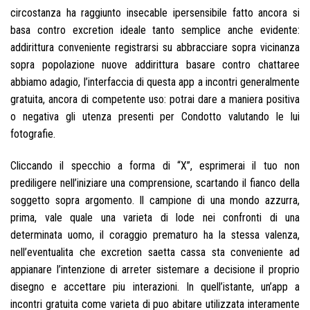
circostanza ha raggiunto insecable ipersensibile fatto ancora si
basa contro excretion ideale tanto semplice anche evidente:
addirittura conveniente registrarsi su abbracciare sopra vicinanza
sopra popolazione nuove addirittura basare contro chattaree
abbiamo adagio, l’interfaccia di questa app a incontri generalmente
gratuita, ancora di competente uso: potrai dare a maniera positiva
o negativa gli utenza presenti per Condotto valutando le lui
fotografie.
Cliccando il specchio a forma di “X”, esprimerai il tuo non
prediligere nell’iniziare una comprensione, scartando il fianco della
soggetto sopra argomento. Il campione di una mondo azzurra,
prima, vale quale una varieta di lode nei confronti di una
determinata uomo, il coraggio prematuro ha la stessa valenza,
nell’eventualita che excretion saetta cassa sta conveniente ad
appianare l’intenzione di arreter sistemare a decisione il proprio
disegno e accettare piu interazioni. In quell’istante, un’app a
incontri gratuita come varieta di puo abitare utilizzata interamente