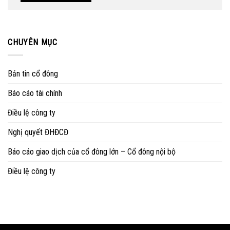
CHUYÊN MỤC
Bản tin cổ đông
Báo cáo tài chính
Điều lệ công ty
Nghị quyết ĐHĐCĐ
Báo cáo giao dịch của cổ đông lớn – Cổ đông nội bộ
Điều lệ công ty