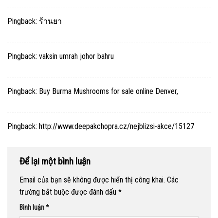
Pingback:
ร้านยา
Pingback:
vaksin umrah johor bahru
Pingback:
Buy Burma Mushrooms for sale online Denver,
Pingback:
http://www.deepakchopra.cz/nejblizsi-akce/15127
Để lại một bình luận
Email của bạn sẽ không được hiển thị công khai.
Các
trường bắt buộc được đánh dấu
*
Bình luận
*