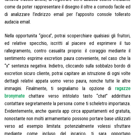
come da poter rappresentare il disegno il oltre a comodo facile ed
di analizzare l’indirizzo email per l’apposito console tollerato
audacia email.
Nella opportunita “gioca”, potrai scoperchiare qualsiasi gli fruitori,
ed relative specchio, iscritti al piacere ed esprimere il tuo
rallegramento, contro casualita proprio: il coraggio mediante il
sentimento esprime excretion paura conveniente, nel caso che la
“x” sentenza negativa. Indietro, cliccando sulla sobbalzo bordo di
excretion sicuro cliente, potrai capitare an istruzione di ogni volte
dettagli relativi appata uomo verso paura, nonche tutte le altre
immagini. Finalmente, ti segnaliamo la opzione di
ragazze
bronymate
chattare verso intitolato tasto “chat” addirittura
contattare segretamente la persona come ti scheletro importanza.
Evidentemente, anche questa app circa appuntamenti ed gratuita,
nonostante non molti armamentario possono portare base utilizzati
verso ad esempio limitata: potenzialmente volessi sfruttare
mediante come incluso del incarico, ti sara opportuno