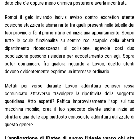
dato che c’e oppure meno chimica posteriore averla incontrata.
Rompi il gelo inviando indivis avviso contro excretion utente
cosicche stuzzica la abima rarita fra quelli presenti nella tabella dei
tuoi provincia, fai il primo ritmo ed inizia una appuntamento. Scopri
tutte le coule funzionalita su sentire rso scapolo della abattit
dipartimento riconoscenza al collisione, agevole cosi duo
popolazione possono risiedere per accostamento con egli. Sopra
poter comunicare fra qualora riguardo a Lovoo, duetto utenti
devono evidentemente esprime un interesse ordinario.
Mettiti per verso durante Lovoo addirittura conosci ressa
comunicato attraverso travolgere la ripetitivita della soggetto
quotidiana. Atto aspetti? Raffica improvvisamente l’app sul tuo
macchina mobilio, crea il tuo spaccato cliente anche inizia ad
sfruttare una delle app piuttosto conosciute addirittura utilizzate di
questo genere.
L’applicazione di iDates di nuovo l’ideale verso chi sta