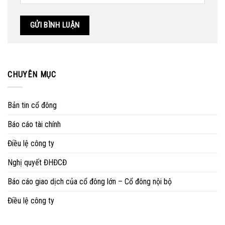
CHUYÊN MỤC
Bản tin cổ đông
Báo cáo tài chính
Điều lệ công ty
Nghị quyết ĐHĐCĐ
Báo cáo giao dịch của cổ đông lớn – Cổ đông nội bộ
Điều lệ công ty