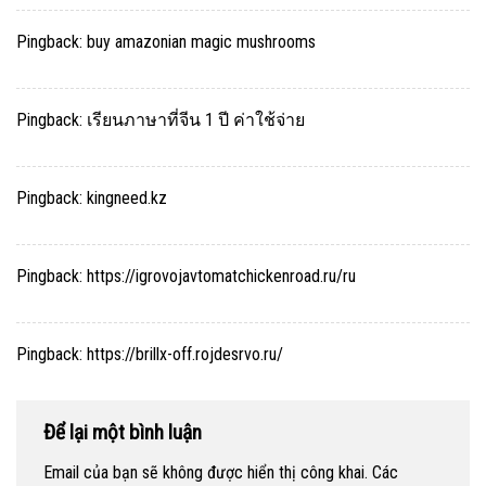
Pingback:
buy amazonian magic mushrooms
Pingback:
เรียนภาษาที่จีน 1 ปี ค่าใช้จ่าย
Pingback:
kingneed.kz
Pingback:
https://igrovojavtomatchickenroad.ru/ru
Pingback:
https://brillx-off.rojdesrvo.ru/
Để lại một bình luận
Email của bạn sẽ không được hiển thị công khai.
Các