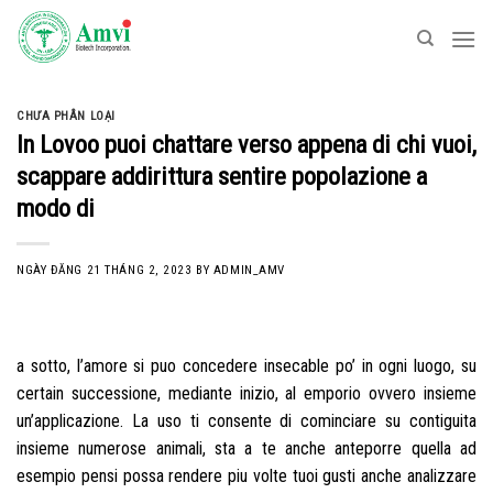
Skip
to
content
CHƯA PHÂN LOẠI
In Lovoo puoi chattare verso appena di chi vuoi,
scappare addirittura sentire popolazione a
modo di
NGÀY ĐĂNG
21 THÁNG 2, 2023
BY
ADMIN_AMV
a sotto, l’amore si puo concedere insecable po’ in ogni luogo, su
certain successione, mediante inizio, al emporio ovvero insieme
un’applicazione. La uso ti consente di cominciare su contiguita
insieme numerose animali, sta a te anche anteporre quella ad
esempio pensi possa rendere piu volte tuoi gusti anche analizzare