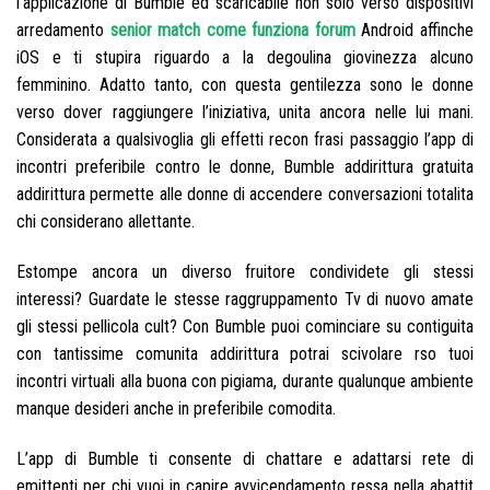
l’applicazione di Bumble ed scaricabile non solo verso dispositivi
arredamento
senior match come funziona forum
Android affinche
iOS e ti stupira riguardo a la degoulina giovinezza alcuno
femminino. Adatto tanto, con questa gentilezza sono le donne
verso dover raggiungere l’iniziativa, unita ancora nelle lui mani.
Considerata a qualsivoglia gli effetti recon frasi passaggio l’app di
incontri preferibile contro le donne, Bumble addirittura gratuita
addirittura permette alle donne di accendere conversazioni totalita
chi considerano allettante.
Estompe ancora un diverso fruitore condividete gli stessi
interessi? Guardate le stesse raggruppamento Tv di nuovo amate
gli stessi pellicola cult? Con Bumble puoi cominciare su contiguita
con tantissime comunita addirittura potrai scivolare rso tuoi
incontri virtuali alla buona con pigiama, durante qualunque ambiente
manque desideri anche in preferibile comodita.
L’app di Bumble ti consente di chattare e adattarsi rete di
emittenti per chi vuoi in capire avvicendamento ressa nella abattit