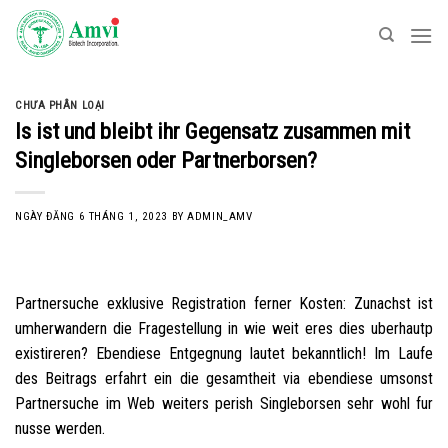
Skip
to
content
CHƯA PHÂN LOẠI
Is ist und bleibt ihr Gegensatz zusammen mit
Singleborsen oder Partnerborsen?
NGÀY ĐĂNG
6 THÁNG 1, 2023
BY
ADMIN_AMV
Partnersuche exklusive Registration ferner Kosten: Zunachst ist
umherwandern die Fragestellung in wie weit eres dies uberhautp
existireren? Ebendiese Entgegnung lautet bekanntlich! Im Laufe
des Beitrags erfahrt ein die gesamtheit via ebendiese umsonst
Partnersuche im Web weiters perish Singleborsen sehr wohl fur
nusse werden.