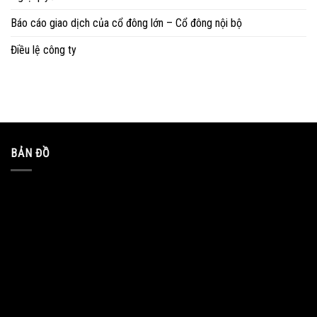
Báo cáo giao dịch của cổ đông lớn – Cổ đông nội bộ
Điều lệ công ty
BẢN ĐỒ