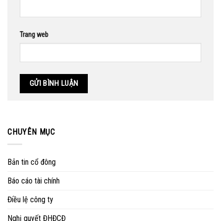
Trang web
CHUYÊN MỤC
Bản tin cổ đông
Báo cáo tài chính
Điều lệ công ty
Nghị quyết ĐHĐCĐ