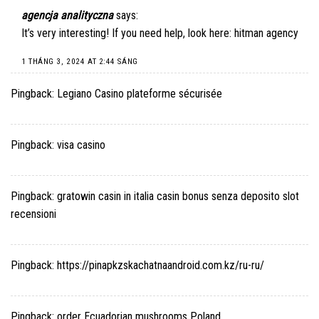
agencja analityczna
says:
It’s very interesting! If you need help, look here:
hitman agency
1 THÁNG 3, 2024 AT 2:44 SÁNG
Pingback:
Legiano Casino plateforme sécurisée
Pingback:
visa casino
Pingback:
gratowin casin in italia casin bonus senza deposito slot
recensioni
Pingback:
https://pinapkzskachatnaandroid.com.kz/ru-ru/
Pingback:
order Ecuadorian mushrooms Poland