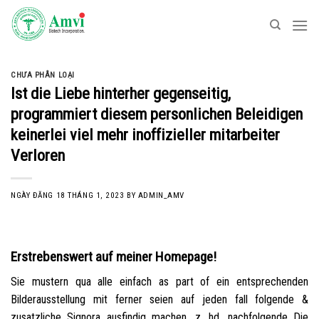
Skip
to
content
CHƯA PHÂN LOẠI
Ist die Liebe hinterher gegenseitig,
programmiert diesem personlichen Beleidigen
keinerlei viel mehr inoffizieller mitarbeiter
Verloren
NGÀY ĐĂNG
18 THÁNG 1, 2023
BY
ADMIN_AMV
Erstrebenswert auf meiner Homepage!
Sie mustern qua alle einfach as part of ein entsprechenden
Bilderausstellung mit ferner seien auf jeden fall folgende &
zusatzliche Signora ausfindig machen, z. hd. nachfolgende Die