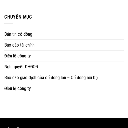
CHUYÊN MỤC
Bản tin cổ đông
Báo cáo tài chính
Điều lệ công ty
Nghị quyết ĐHĐCĐ
Báo cáo giao dịch của cổ đông lớn – Cổ đông nội bộ
Điều lệ công ty