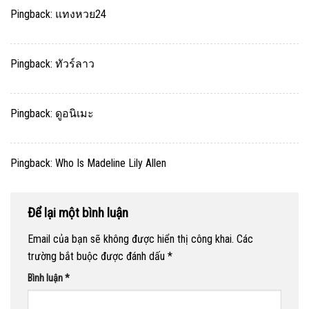
Pingback:
แทงหวย24
Pingback:
ทัวร์ลาว
Pingback:
ดูอนิเมะ
Pingback:
Who Is Madeline Lily Allen
Để lại một bình luận
Email của bạn sẽ không được hiển thị công khai.
Các
trường bắt buộc được đánh dấu
*
Bình luận
*