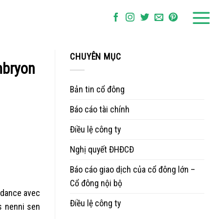
CHUYÊN MỤC
mbryon
Bản tin cổ đông
Báo cáo tài chính
Điều lệ công ty
Nghị quyết ĐHĐCĐ
Báo cáo giao dịch của cổ đông lớn –
Cổ đông nội bộ
ndance avec
Điều lệ công ty
s nenni sen