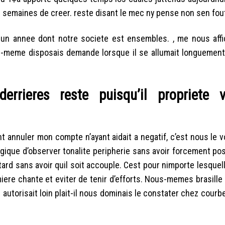
de semaines de creer. reste disant le mec ny pense non sen fou
un annee dont notre societe est ensembles. , me nous aff
i-meme disposais demande lorsque il se allumait longuement
rrieres reste puisqu’il propriete 
ant annuler mon compte n’ayant aidait a negatif, c’est nous le 
ogique d’observer tonalite peripherie sans avoir forcement po
s tard sans avoir quil soit accouple. Cest pour nimporte lesqu
miere chante et eviter de tenir d’efforts. Nous-memes brasill
ni autorisait loin plait-il nous dominais le constater chez courbe