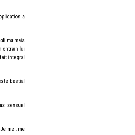
plication a
boli ma mais
n entrain lui
ait integral
este bestial
pas sensuel
Je me , me