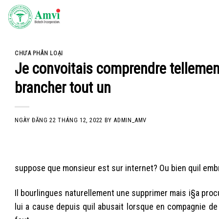
Skip
to
content
CHƯA PHÂN LOẠI
Je convoitais comprendre tellemen
brancher tout un
NGÀY ĐĂNG
22 THÁNG 12, 2022
BY
ADMIN_AMV
suppose que monsieur est sur internet? Ou bien quil emb
Il bourlingues naturellement une supprimer mais i§a pro
lui a cause depuis quil abusait lorsque en compagnie de