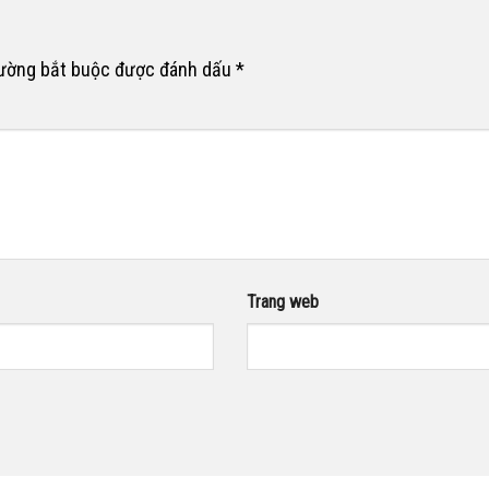
rường bắt buộc được đánh dấu
*
Trang web