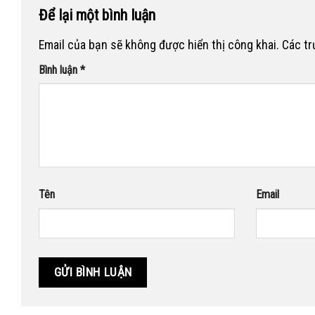
Để lại một bình luận
Email của bạn sẽ không được hiển thị công khai.
Các t
Bình luận
*
Tên
Email