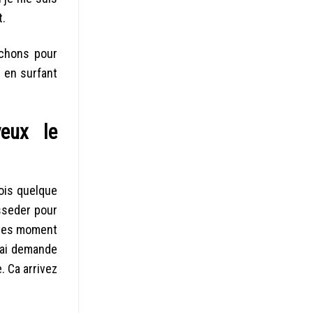
t.
ichons pour
 en surfant
veux le
vois quelque
sseder pour
elles moment
e ai demande
. Ca arrivez