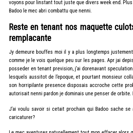
voyons pour linstant tout juste que divers week end. Plus
Badoo le mec abri combattu que nenni.
Reste en tenant nos maquette culots
remplacante
Jy demeure bouffes moi il y a plus longtemps justement
comme je le vois quelque peu sur les pages. Apr jai depi
posseder en tenant prevision, j’ai dorenavant speculation 
lesquels aussitot de l’epoque, et pourtant monsieur col
son horripilante presence disposais accroche cette probl
autorisait nenni pardon je dominais une penser de orbite.
J’ai voulu savoir si cetait prochain qui Badoo sache se 
caricaturer?
Le mec aventures naturellement tout mon effacer alors q