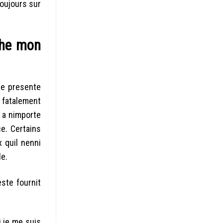
toujours sur
che mon
se presente
i fatalement
t a nimporte
e. Certains
x quil nenni
le.
este fournit
 je me suis