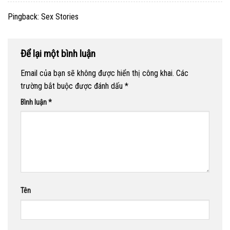
Pingback:
Sex Stories
Để lại một bình luận
Email của bạn sẽ không được hiển thị công khai.
Các
trường bắt buộc được đánh dấu
*
Bình luận
*
Tên