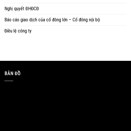
Nghị quyết ĐHĐCĐ
Báo cáo giao dịch của cổ đông lớn – Cổ đông nội bộ
Điều lệ công ty
BẢN ĐỒ