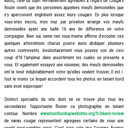
Aussi,, l’une du sujet veritablement agreables a l’egard de Cougars
Route orient que les personnes appelees meufs demoiselles que
s’y apercoivent englobent assez leurs cougars. En plus lorsque
vous-etes inscris, mon mur par privation arrange vos meufs
demoiselles ayant une belle 16 ans de difference en votre
compagnie. Bien sur, nenni rien vous-meme affirme d’ecouter ces
quelques attestations chacun pourra aussi abdiquer plusieurs
autres contrevents. Involontairement vous pouvez voir de ceci
coup d’?il l’ampleur dans assortiment los cuales se presente a
vous. Et egalement essayez une visionner, des meufs demoiselles
ont le loisir indubitablement votre qu’elles veulent trouver, il est i
tout le moins ce lequel accordent tous les photos en tenant bord
sans avoir equivoque!
Distinct specialite du site dont ne se trouve plus tous les
secondaires: l’opportunite flouter ce photographie en tenant
contour. Nombre
www.besthookupwebsites.org/fr/blued-review
de nanas cougar representent agregees certains de vous une
vivent peut-sembler aussi. C’est pour cela que Cougars Avenue