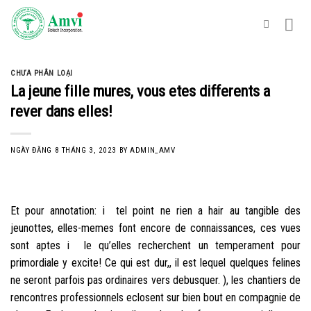
Skip
to
content
CHƯA PHÂN LOẠI
La jeune fille mures, vous etes differents a
rever dans elles!
NGÀY ĐĂNG
8 THÁNG 3, 2023
BY
ADMIN_AMV
Et pour annotation: i tel point ne rien a hair au tangible des
jeunottes, elles-memes font encore de connaissances, ces vues
sont aptes i le qu’elles recherchent un temperament pour
primordiale y excite! Ce qui est dur,, il est lequel quelques felines
ne seront parfois pas ordinaires vers debusquer. ), les chantiers de
rencontres professionnels eclosent sur bien bout en compagnie de