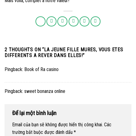
Mais voila, complet a notre valeur!
2 THOUGHTS ON “
LA JEUNE FILLE MURES, VOUS ETES
DIFFERENTS A REVER DANS ELLES!
”
Pingback:
Book of Ra casino
Pingback:
sweet bonanza online
Để lại một bình luận
Email của bạn sẽ không được hiển thị công khai.
Các
trường bắt buộc được đánh dấu
*