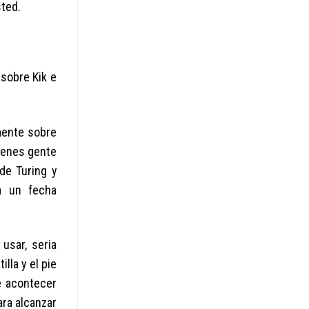
sted.
 sobre Kik e
mente sobre
tienes gente
de Turing y
a un fecha
sar, seri­a
lla y el pie
e acontecer
ra alcanzar