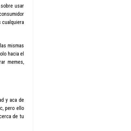
 sobre usar
 consumidor
s cualquiera
 las mismas
olo hacia el
irar memes,
ad y aca de
, pero ello
acerca de tu