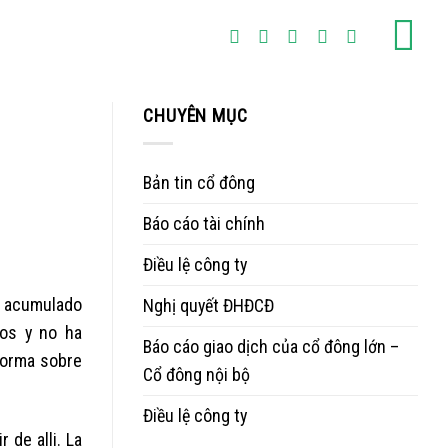
CHUYÊN MỤC
Bản tin cổ đông
Báo cáo tài chính
Điều lệ công ty
n acumulado
Nghị quyết ĐHĐCĐ
dos y no ha
Báo cáo giao dịch của cổ đông lớn –
forma sobre
Cổ đông nội bộ
Điều lệ công ty
 de alli. La