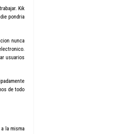
rabajar. Kik
die pondri­a
zacion nunca
lectronico.
ar usuarios
cipadamente
emos de todo
 a la misma