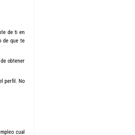
te de ti en
o de que te
 de obtener
l perfil. No
empleo cual