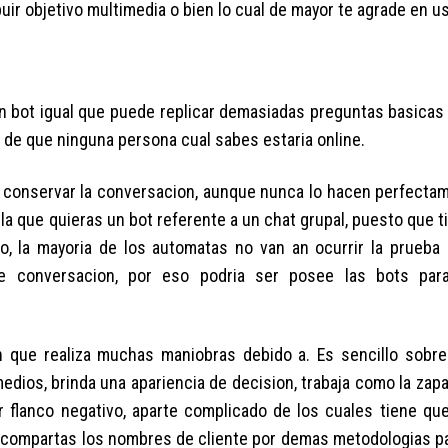
buir objetivo multimedia o bien lo cual de mayor te agrade en u
algun bot igual que puede replicar demasiadas preguntas basicas
de que ninguna persona cual sabes estaria online.
 conservar la conversacion, aunque nunca lo hacen perfecta
 la que quieras un bot referente a un chat grupal, puesto que 
o, la mayoria de los automatas no van an ocurrir la prueba 
 conversacion, por eso podri­a ser posee las bots par
que realiza muchas maniobras debido a. Es sencillo sobre u
dios, brinda una apariencia de decision, trabaja como la zapati
 flanco negativo, aparte complicado de los cuales tiene qu
al compartas los nombres de cliente por demas metodologias pa