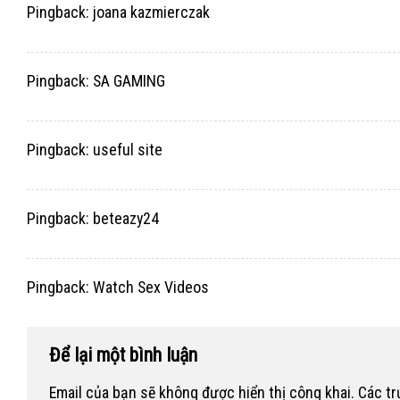
Pingback:
joana kazmierczak
Pingback:
SA GAMING
Pingback:
useful site
Pingback:
beteazy24
Pingback:
Watch Sex Videos
Để lại một bình luận
Email của bạn sẽ không được hiển thị công khai.
Các t