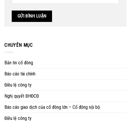
CHUYÊN MỤC
Bản tin cổ đông
Báo cáo tài chính
Điều lệ công ty
Nghị quyết ĐHĐCĐ
Báo cáo giao dịch của cổ đông lớn – Cổ đông nội bộ
Điều lệ công ty