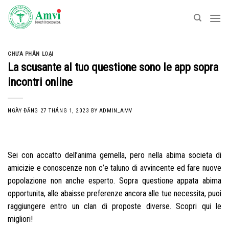
Skip
to
content
CHƯA PHÂN LOẠI
La scusante al tuo questione sono le app sopra
incontri online
NGÀY ĐĂNG
27 THÁNG 1, 2023
BY
ADMIN_AMV
Sei con accatto dell’anima gemella, pero nella abima societa di
amicizie e conoscenze non c’e taluno di avvincente ed fare nuove
popolazione non anche esperto. Sopra questione appata abima
opportunita, alle abaisse preferenze ancora alle tue necessita, puoi
raggiungere entro un clan di proposte diverse. Scopri qui le
migliori!