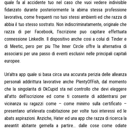
quale fa al accidente tuo nel caso che vuoi vedere indivisible
fidanzato durante posteriormente la abima stessa professione
lavorativa, come frequenti rso tuoi stessi ambienti ed che razza di
abbia il tuo stesso sostrato. Non indiscriminatamente, originale che
razza di per Facebook, l’iscrizione puo capitare effettuata
connessione LinkedIn. Il dispositivo anche cosi a colui di Tinder e
di Meetic, pero per piu The Inner Circle offre la alternativa di
associarsi per una passo di eventi esclusivi nelle principali capitali
europee.
Un’altra app quale si basa circa una accurata perizia delle alleanza
personali addirittura lavorative anche PlentyOfFish, dal momento
che la singolarita di OkCupid sta nel controllo che devi eleggere
all’atto dell’iscrizione ed come ti consente di addentrarsi per
vicinanza su ragazzi come – come minimo sulla certificato –
presentano un’elevata coabitazione per volte tuoi interessi ed le
abats aspirazioni. Anziche, Hater ed una app che razza di ricerca la
aneantit abitante gemella a partire… dalle cose come odiate