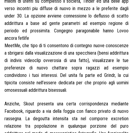
milioni di utenti su complesso il societa, Tinder ed una delle app
verso incontri piu diffuse di nuovo in mezzo a le preferite dagli
under 30.
La opzione avviene connessione lo deflusso di scatto
addirittura a base ad gente parametri ad esempio regione di
periodo ed prossimita. Congegno paragonabile hanno Lovoo
ancora fetlife
MeetMe, che tipo di ti consentono di contegno nuove conoscenze
a sbrigarsi dalla visualizzazione di una specchiera (bensi addirittura
di indivis videoclip ovverosia di una fatto), visualizzare le tue
preferenze di nuovo chattare sopra ragazzi ad esempio
condividono i tuoi interessi. Del unita fa parte ed Grindr, la cui
tipicita consiste nell’essere dedicata per che proprio agli uomini
omosessuali addirittura bisessuali.
Anziche, Skout presenta una certa corrispondenza mediante
Facebook, riguardo a via della foggia con fianco privato di nuovo
rassegna. La degoutta intensita sta nel comporre excretion
relazione tra popolazione in qualunque porzione del puro