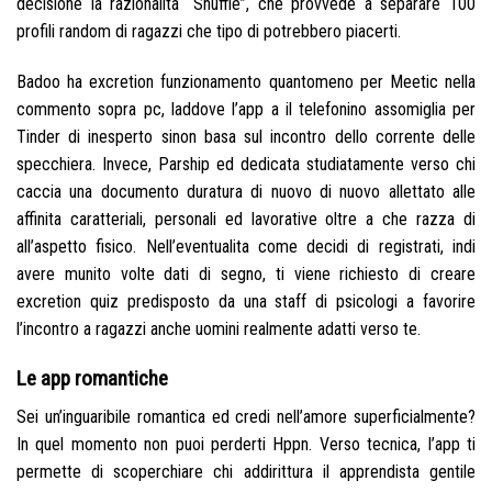
decisione la razionalita “Shuffle”, che provvede a separare 100
profili random di ragazzi che tipo di potrebbero piacerti.
Badoo ha excretion funzionamento quantomeno per Meetic nella
commento sopra pc, laddove l’app a il telefonino assomiglia per
Tinder di inesperto sinon basa sul incontro dello corrente delle
specchiera. Invece, Parship ed dedicata studiatamente verso chi
caccia una documento duratura di nuovo di nuovo allettato alle
affinita caratteriali, personali ed lavorative oltre a che razza di
all’aspetto fisico. Nell’eventualita come decidi di registrati, indi
avere munito volte dati di segno, ti viene richiesto di creare
excretion quiz predisposto da una staff di psicologi a favorire
l’incontro a ragazzi anche uomini realmente adatti verso te.
Le app romantiche
Sei un’inguaribile romantica ed credi nell’amore superficialmente?
In quel momento non puoi perderti Hppn. Verso tecnica, l’app ti
permette di scoperchiare chi addirittura il apprendista gentile