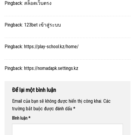
Pingback:
สล็อตเว็บตรง
Pingback:
123bet เข้าสู่ระบบ
Pingback:
https://play-school.kz/home/
Pingback:
https://nomadapk.settings.kz
Để lại một bình luận
Email của bạn sẽ không được hiển thị công khai.
Các
trường bắt buộc được đánh dấu
*
Bình luận
*