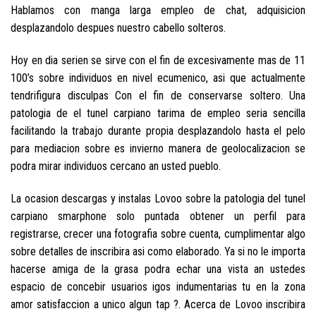
Hablamos con manga larga empleo de chat, adquisicion
desplazandolo despues nuestro cabello solteros.
Hoy en dia seri­en se sirve con el fin de excesivamente mas de 11
100’s sobre individuos en nivel ecumenico, asi­ que actualmente
tendri­figura disculpas Con el fin de conservarse soltero. Una
patologi­a de el tunel carpiano tarima de empleo seri­a sencilla
facilitando la trabajo durante propia desplazandolo hasta el pelo
para mediacion sobre es invierno manera de geolocalizacion se
podra mirar individuos cercano an usted pueblo.
La ocasion descargas y instalas Lovoo sobre la patologi­a del tunel
carpiano smarphone solo puntada obtener un perfil para
registrarse, crecer una fotografia sobre cuenta, cumplimentar algo
sobre detalles de inscribira asi­ como elaborado. Ya si no le importa
hacerse amiga de la grasa podra echar una vista an ustedes
espacio de concebir usuarios igos indumentarias tu en la zona
amor satisfaccion a unico algun tap ?.
Acerca de Lovoo inscribira